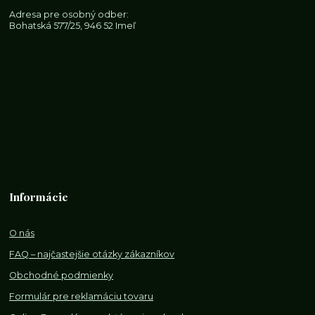
Adresa pre osobný odber:
Bohatská 577/25, 946 52 Imeľ
Informácie
O nás
FAQ – najčastejšie otázky zákazníkov
Obchodné podmienky
Formulár pre reklamáciu tovaru