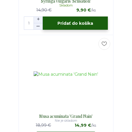
Syringa vulgaris 'Sensation'
Skladom
14,90 €
9,90 €
/
ks
Pridať do košíka
Musa acuminata 'Grand Nain'
Nie je skladom
18,99 €
14,99 €
/
ks