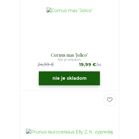
Cornus mas 'Jolico'
Nie je skladom
24,99 €
19,99 €
/
ks
nie je skladom