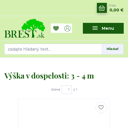
0
ks
0,00 €
Menu
Hľadať
Výška v dospelosti: 3 - 4 m
strana
z 1