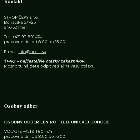
Kontakt
STROMČEKY s.r.o.
Bohatská 577/25
946 52 Imeľ
Tel.:
+421 911 801 474
pracovné dni od 8:00 do 16:00
E-mail:
info@brest.sk
❓
FAQ – najčastejšie otázky zákazníkov
.
Možno tu nájdete odpoveď aj na vašu otázku
Osobný odber
OSOBNÝ ODBER LEN PO TELEFONICKEJ DOHODE
VOLAJTE
+421 911 801 474
pracovné dni od 8:00 do 16:00