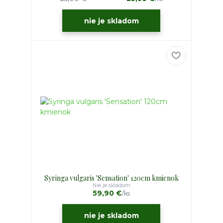
nie je skladom
Syringa vulgaris 'Sensation' 120cm kmienok
Nie je skladom
59,90 €
/
ks
nie je skladom