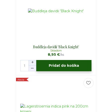
Buddleja davidii 'Black Knight'
Skladom
8,95 €
/
ks
Pridať do košíka
Akcia