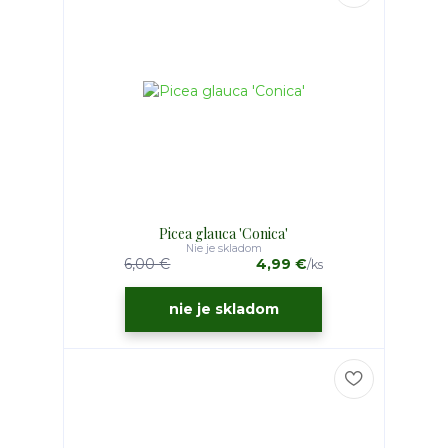
Picea glauca 'Conica'
Nie je skladom
6,00 €
4,99 €
/
ks
nie je skladom