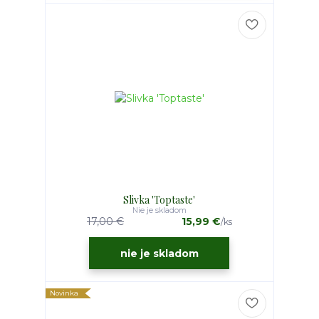
Slivka 'Toptaste'
Nie je skladom
17,00 €
15,99 €
/
ks
nie je skladom
Novinka