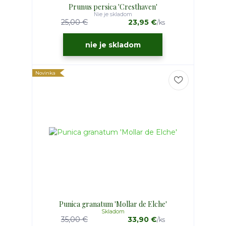
Prunus persica 'Cresthaven'
Nie je skladom
25,00 €
23,95 €
/
ks
nie je skladom
Novinka
Punica granatum 'Mollar de Elche'
Skladom
35,00 €
33,90 €
/
ks