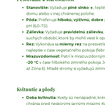
Stanovište:
Vyžaduje
plné slnko
☀️, tepl
domu alebo v inej chránenej polohe.
Pôda:
Preferuje
hlbokú, výživnú, dobre
pH (6,0–7,5).
Zálievka:
Vyžaduje
pravidelnú zálievku
suchých období, ktoré by mohli viesť k o
Rez:
Vykonáva sa
mierny rez
na presvetl
najlepšie v čase vegetačného pokoja (febr
Mrazuvzdornosť:
Patrí k mrazuvzdorným 
-20 °C
v čase hlbokého zimného pokoja. 
až Zóna 6). Mladé stromy si vyžadujú zi
Kvitnutie a plody
Doba kvitnutia:
Kvety sú nenápadné, krém
chránia pred neskorými jarnými mrazmi. K