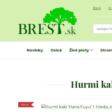
Blog
O
Novinky
Osivá
Živé ploty
Strom
Hurmi kak
Akcia