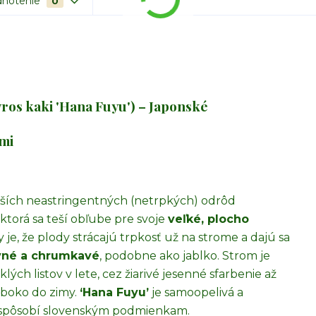
notenie
0
ros kaki 'Hana Fuyu') – Japonské
mi
jších neastringentných (netrpkých) odrôd
, ktorá sa teší obľube pre svoje
veľké, plocho
je, že plody strácajú trpkosť už na strome a dajú sa
vné a chrumkavé
, podobne ako jablko. Strom je
ch listov v lete, cez žiarivé jesenné sfarbenie až
lboko do zimy.
‘Hana Fuyu’
je samoopelivá a
prispôsobí slovenským podmienkam.