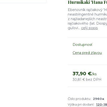
Hurmikaki 'Hana F
Ebenovník rajčiakový 'H
neastringentné hurmika
z najžiadanejších neas
rajčiakového (lat. Diosp
guľovi...
celý popis
Dostupnosť
Cena pred zľavou
37,90 €
/
ks
30,81 €
bez DPH
Číslo produktu:
2960a
Výška pri dodaní:
120-1