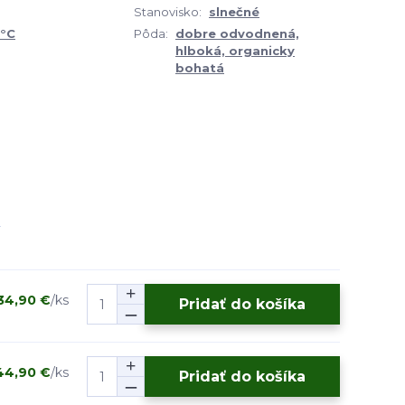
Stanovisko:
slnečné
0°C
Pôda:
dobre odvodnená,
hlboká, organicky
bohatá
34,90 €
/
ks
Pridať do košíka
44,90 €
/
ks
Pridať do košíka