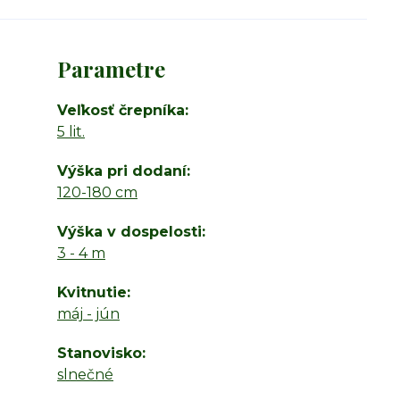
Parametre
Veľkosť črepníka
5 lit.
Výška pri dodaní
120-180 cm
Výška v dospelosti
3 - 4 m
Kvitnutie
máj - jún
Stanovisko
slnečné