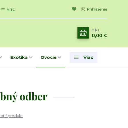
Viac
Prihlásenie
0
ks
0,00 €
Exotika
Ovocie
Viac
obný odber
tiť produkt