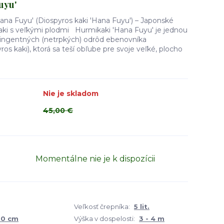
uyu'
ana Fuyu' (Diospyros kaki 'Hana Fuyu') – Japonské
ki s veľkými plodmi Hurmikaki 'Hana Fuyu' je jednou
tringentných (netrpkých) odrôd ebenovníka
yros kaki), ktorá sa teší obľube pre svoje veľké, plocho
Nie je skladom
45,00 €
Momentálne nie je k dispozícii
Veľkosť črepníka:
5 lit.
80 cm
Výška v dospelosti:
3 - 4 m