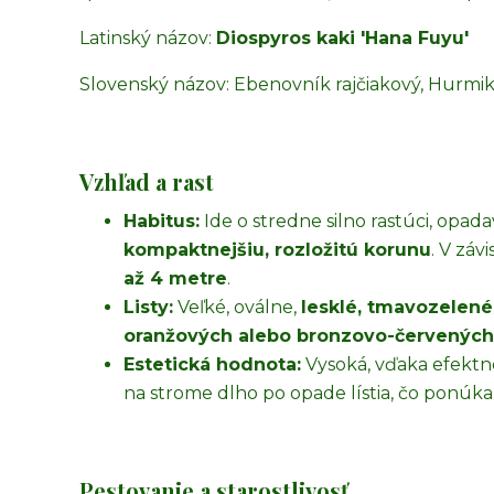
Latinský názov:
Diospyros kaki 'Hana Fuyu'
Slovenský názov: Ebenovník rajčiakový, Hurmik
Vzhľad a rast
Habitus:
Ide o stredne silno rastúci, opad
kompaktnejšiu, rozložitú korunu
. V zá
až 4 metre
.
Listy:
Veľké, oválne,
lesklé, tmavozelené
oranžových alebo bronzovo-červených
Estetická hodnota:
Vysoká, vďaka efektn
na strome dlho po opade lístia, čo ponúka
Pestovanie a starostlivosť