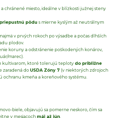
é a chránené miesto, ideálne v blízkosti južnej steny
 priepustnú pôdu
s mierne kyslým až neutrálnym
, najmä v prvých rokoch po výsadbe a počas dlhších
padu plodov.
enie koruny a odstránenie poškodených konárov,
uár/marec).
kultivarom, ktoré tolerujú teploty
do približne
Je zaradená do
USDA Zóny 7
(v niektorých zdrojoch
mnú ochranu kmeňa a koreňového systému.
ovo-biele, objavujú sa pomerne neskoro, čím sa
vitne v mesiacoch
máj až jún
.