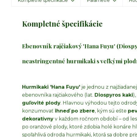
Kompletné špecifikácie
Parametre
Hod
Kompletné špecifikácie
Ebenovník rajčiakový 'Hana Fuyu' (Diospy
neastringentné hurmikaki s veľkými plod
Hurmikaki 'Hana Fuyu'
je jednou z najžiadane
ebenovníka rajčiakového (lat.
Diospyros kaki
)
guľovité plody
. Hlavnou výhodou tejto odrody 
konzumovať
ihneď po zbere
, kým sú ešte
pe
dekoratívny
v každom ročnom období – od lesklý
po oranžové plody, ktoré zdobia holé konáre h
spoľahlivá odroda hurmikaki, ktorá sa dobre 