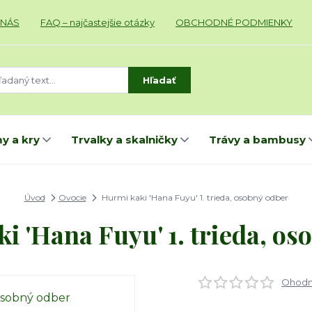
 NÁS
FAQ – najčastejšie otázky
OBCHODNÉ PODMIENKY
Hľadať
y a kry
Trvalky a skalničky
Trávy a bambusy
Úvod
Ovocie
Hurmi kaki 'Hana Fuyu' 1. trieda, osobný odber
i 'Hana Fuyu' 1. trieda, os
Ohodno