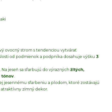
aki
avý ovocný strom s tendenciou vytvárať
vislosti od podmienok a podpníka dosahuje výšku
3
. Na jeseň sa sfarbujú do výrazných
žltých,
 tónov
.
ej jesennému sfarbeniu a plodom, ktoré zostávajú
 atraktívny zimný dekor.