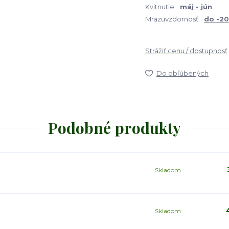
Kvitnutie:
máj - jún
Mrazuvzdornosť:
do -2
Strážiť cenu / dostupnosť
Do obľúbených
Podobné produkty
Skladom
Skladom