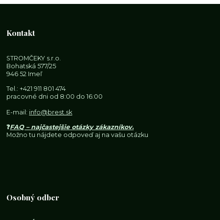
Kontakt
STROMČEKY s.r.o.
Bohatská 577/25
946 52 Imeľ
Tel.:
+421 911 801 474
pracovné dni od 8:00 do 16:00
E-mail:
info@brest.sk
❓
FAQ – najčastejšie otázky zákazníkov
.
Možno tu nájdete odpoveď aj na vašu otázku
Osobný odber