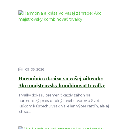
09
06
2026
Harmónia a krása vo vašej záhrade:
Ako majstrovsky kombinovať trvalky
Trvalky dokážu premeniť každý záhon na
harmonický priestor plný farieb, tvarov a života.
Kľúčom k úspechu však nie je len výber rastlín, ale aj
ich sp...