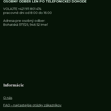
OSOBNÝ ODBER LEN PO TELEFONICKEJ DOHODE
VOLAJTE
+421 911 801 474
pracovné dni od 8:00 do 16:00
Adresa pre osobný odber:
Bohatská 577/25, 946 52 Imeľ
Informácie
O nás
FAQ – najčastejšie otázky zákazníkov