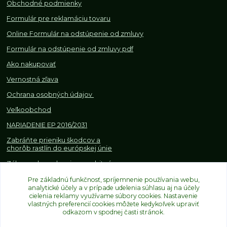
Obchodné podmienky
Formulár pre reklamáciu tovaru
Online Formulár na odstúpenie od zmluvy
Formulár na odstúpenie od z
mluvy pdf
Ako nakupovať
Vernostná zľava
Ochrana osobných údajov
Veľkoobchod
NARIADENIE EP 2016/2031
Zabráňte prieniku škodcov a
chorôb rastlín do európskej únie
Zákazy, obmedzenia a osobitné
požiadavky pri dovoze a
obchodovaní s rastlinami
Pre základnú funkčnosť, spríjemnenie používania webu,
analytické účely a v prípade udelenia súhlasu aj na účely
cielenia reklamy využívame súbory cookies. Nastavenie
vlastných preferencií cookies môžete kedykoľvek upraviť
odkazom v spodnej časti stránok.