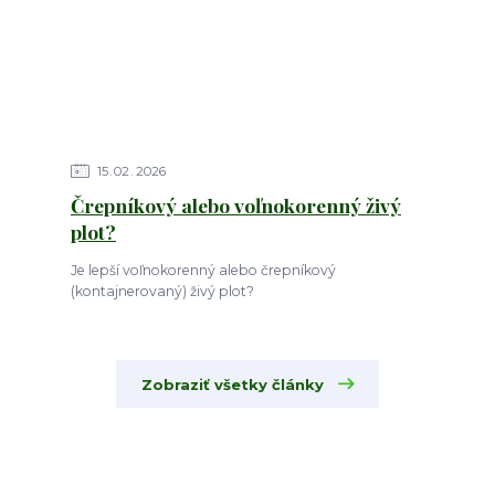
15
02
2026
Črepníkový alebo voľnokorenný živý
plot?
Je lepší voľnokorenný alebo črepníkový
(kontajnerovaný) živý plot?
Zobraziť všetky články