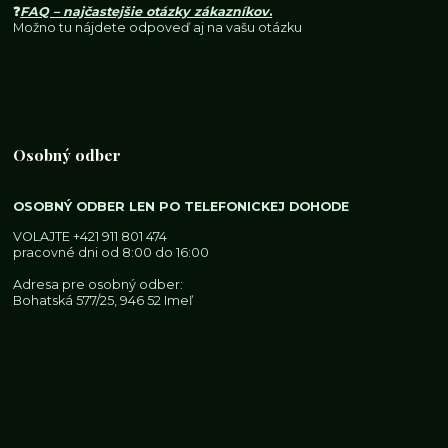
❓
FAQ – najčastejšie otázky zákazníkov
.
Možno tu nájdete odpoveď aj na vašu otázku
Osobný odber
OSOBNÝ ODBER LEN PO TELEFONICKEJ DOHODE
VOLAJTE
+421 911 801 474
pracovné dni od 8:00 do 16:00
Adresa pre osobný odber:
Bohatská 577/25, 946 52 Imeľ