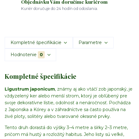
Objednávku Vám doručíme kuriérom
Kuriér doručuje do 24 hodín od odoslania.
Kompletné špecifikácie
Parametre
Hodnotenie
0
Kompletné špecifikácie
Ligustrum japonicum
, známy aj ako vtáčí zob japonský, je
vždyzelený ker alebo menší strom, ktorý je obľúbený pre
svoje dekoratívne lístie, odolnosť a nenáročnosť. Pochádza
z Japonska a Kórey a v záhradníctve sa často používa na
živé ploty, solitéry alebo tvarované okrasné prvky.
Tento druh dorastá do výšky 3–4 metre a šírky 2–3 metre,
pričom má hustý a rozložitý habitus. Jeho listy sú veľké,