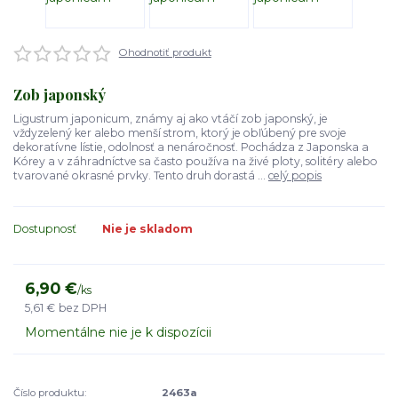
Ohodnotiť produkt
Zob japonský
Ligustrum japonicum, známy aj ako vtáčí zob japonský, je
vždyzelený ker alebo menší strom, ktorý je obľúbený pre svoje
dekoratívne lístie, odolnosť a nenáročnosť. Pochádza z Japonska a
Kórey a v záhradníctve sa často používa na živé ploty, solitéry alebo
tvarované okrasné prvky. Tento druh dorastá ...
celý popis
Dostupnosť
Nie je skladom
6,90 €
/
ks
5,61 €
bez DPH
Momentálne nie je k dispozícii
Číslo produktu:
2463a