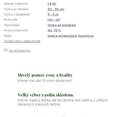
Veľkosť črepníka:
1,5 lit.
Výška pri dodaní:
30 - 50 cm
Výška v dospelosti:
3 - 4 m
Kvitnutie:
jún - júl
Stanovisko:
slnko až polotieň
Mrazuvzdornosť:
do -15°C
Pôda:
dobre priepustná, humózna
Strážiť cenu / dostupnosť
Do obľúbených
Skvelý pomer ceny a kvality
Máme viac ako 15 rokov skúseností.
Veľký výber rastlín skladom.
Máme vlastnú škôlku ale dovážame tiež rastliny z veľkých
okrasných a lesných škôlok.