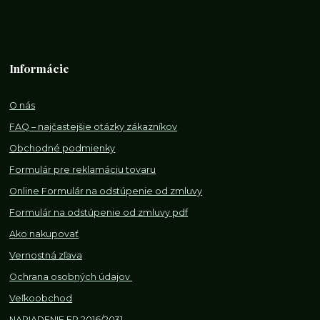
Informácie
O nás
FAQ – najčastejšie otázky zákazníkov
Obchodné podmienky
Formulár pre reklamáciu tovaru
Online Formulár na odstúpenie od zmluvy
Formulár na odstúpenie od z
mluvy pdf
Ako nakupovať
Vernostná zľava
Ochrana osobných údajov
Veľkoobchod
NARIADENIE EP 2016/2031