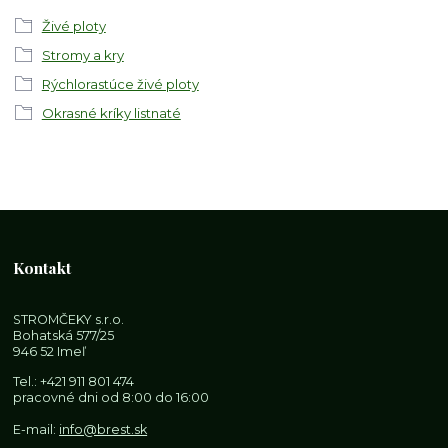
Živé ploty
Stromy a kry
Rýchlorastúce živé ploty
Okrasné kríky listnaté
Kontakt
STROMČEKY s.r.o.
Bohatská 577/25
946 52 Imeľ
Tel.:
+421 911 801 474
pracovné dni od 8:00 do 16:00
E-mail:
info@brest.sk