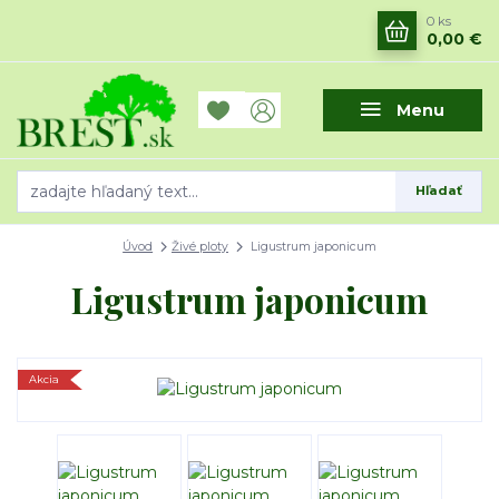
0
ks
0,00 €
Menu
Hľadať
Úvod
Živé ploty
Ligustrum japonicum
Ligustrum japonicum
Akcia