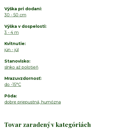
Výška pri dodaní
30 - 50 cm
Výška v dospelosti
3 - 4 m
Kvitnutie
jún - júl
Stanovisko
slnko až polotieň
Mrazuvzdornosť
do -15°C
Pôda
dobre priepustná, humózna
Tovar zaradený v kategóriách