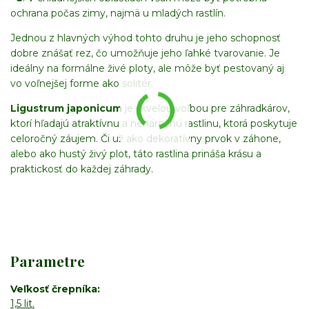
ochrana počas zimy, najmä u mladých rastlín.
Jednou z hlavných výhod tohto druhu je jeho schopnosť
dobre znášať rez, čo umožňuje jeho ľahké tvarovanie. Je
ideálny na formálne živé ploty, ale môže byť pestovaný aj
vo voľnejšej forme ako solitér.
Ligustrum japonicum
je skvelou voľbou pre záhradkárov,
ktorí hľadajú atraktívnu a nenáročnú rastlinu, ktorá poskytuje
celoročný záujem. Či už ako dekoratívny prvok v záhone,
alebo ako hustý živý plot, táto rastlina prináša krásu a
praktickosť do každej záhrady.
Parametre
Veľkosť črepníka
1,5 lit.