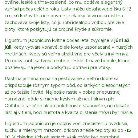
oválne, lesklé a tmavozelené, čo mu dodáva elegantný
vzhľad počas celého roka. Listy môžu dosahovať dĺžku 6–12
cm, sú kožovité a ich povrch je hladký. V zime si rastlina
zachováva svoje listy, čo ju robí ideálnou voľbou pre živé
ploty, ktoré poskytujú celoročné krytie a súkromie.
Ligustrum japonicum kvitne počas leta, zvyčajne v
júni až
júli
, kedy vytvára voňavé, biele kvety usporiadané v hustých
metlinách. Kvety sú veľmi atraktívne pre včely a iný hmyz.
Po odkvitnutí sa tvoria drobné, lesklé, tmavé bobule, ktoré
dozrievajú na jeseň a poskytujú potravu pre vtáky.
Rastlina je nenáročná na pestovanie a veľmi dobre sa
prispôsobuje rôznym typom pôd, od ľahkých piesočnatých
až po ťažšie ílovité. Najlepšie rastie v dobre priepustnej,
humóznej pôde s mierne kyslým až neutrálnym pH.
Obľubuje slnečné alebo polotienisté stanovište, no dokáže
rásť aj v tieni, hoci hustota a kvalita olistenia môžu byť nižšie.
Ligustrum japonicum je odolný voči znečisteniu ovzdušia,
suchu a miernym mrazom, pričom znesie teploty až do
-15
°C
. V chladnejších oblastiach však môže byť potrebná