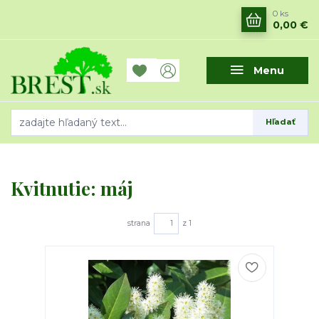
0
ks
0,00 €
Menu
Hľadať
Kvitnutie: máj
strana
z 1