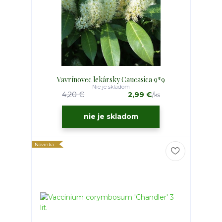
Vavrínovec lekársky Caucasica 9*9
Nie je skladom
4,20 €
2,99 €
/
ks
nie je skladom
Novinka