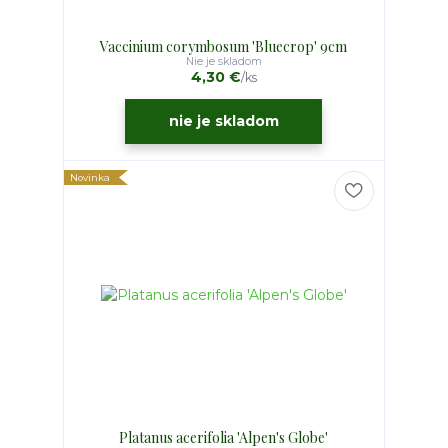
Vaccinium corymbosum 'Bluecrop' 9cm
Nie je skladom
4,30 €
/
ks
nie je skladom
Novinka
Platanus acerifolia 'Alpen's Globe'