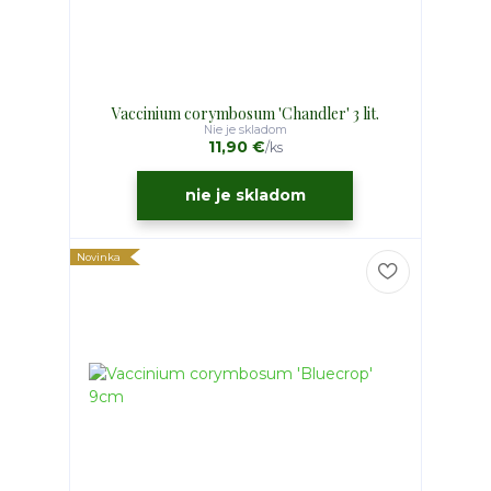
Vaccinium corymbosum 'Chandler' 3 lit.
Nie je skladom
11,90 €
/
ks
nie je skladom
Novinka