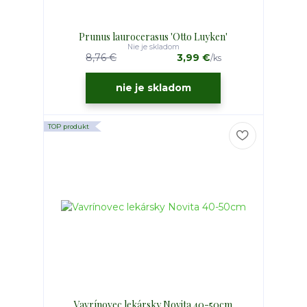
Prunus laurocerasus 'Otto Luyken'
Nie je skladom
8,76 €
3,99 €
/
ks
nie je skladom
TOP produkt
Vavrínovec lekársky Novita 40-50cm