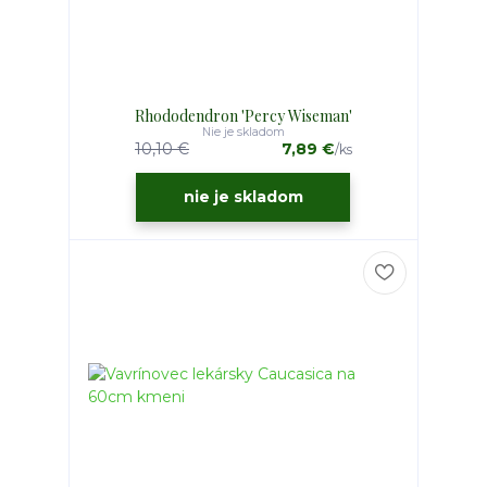
Rhododendron 'Percy Wiseman'
Nie je skladom
10,10 €
7,89 €
/
ks
nie je skladom