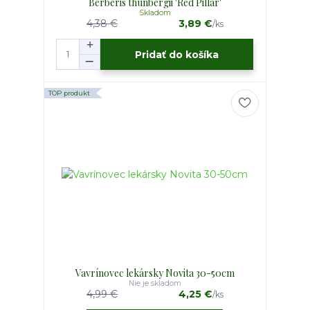
Berberis thunbergii 'Red Pillar'
Skladom
4,38 €
3,89 €
/
ks
Pridať do košíka
TOP produkt
Vavrínovec lekársky Novita 30-50cm
Nie je skladom
4,99 €
4,25 €
/
ks