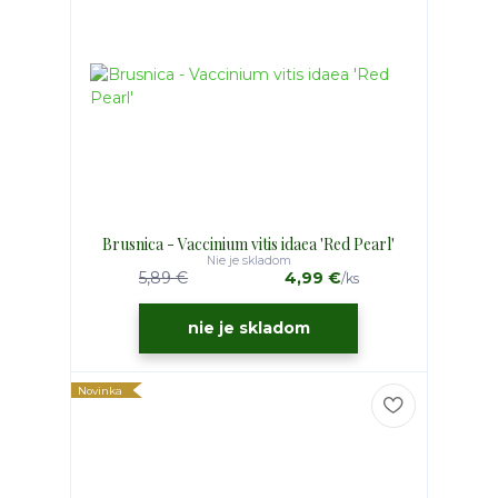
Brusnica - Vaccinium vitis idaea 'Red Pearl'
Nie je skladom
5,89 €
4,99 €
/
ks
nie je skladom
Novinka