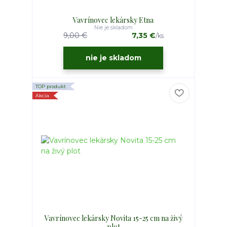
Vavrínovec lekársky Etna
Nie je skladom
9,00 €
7,35 €
/
ks
nie je skladom
TOP produkt
Akcia
Vavrínovec lekársky Novita 15-25 cm na živý
plot