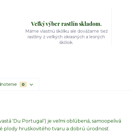
Veľký výber rastlín skladom.
Máme vlastnú škôlku ale dovážame tiež
rastliny z veľkých okrasných a lesných
škôlok.
notenie
0
astá 'Du Portugal') je veľmi obľúbená, samoopelivá
ké plody hruškovitého tvaru a dobrú úrodnosť.