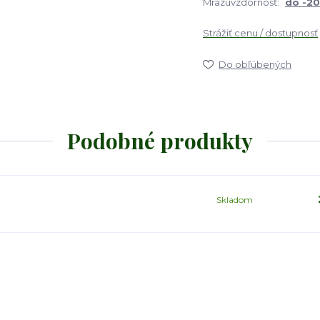
Mrazuvzdornosť:
do -2
Strážiť cenu / dostupnosť
Do obľúbených
Podobné produkty
Skladom