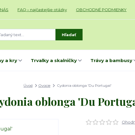
 NÁS
FAQ – najčastejšie otázky
OBCHODNÉ PODMIENKY
Hľadať
y a kry
Trvalky a skalničky
Trávy a bambusy
Úvod
Ovocie
Cydonia oblonga 'Du Portugal'
ydonia oblonga 'Du Portuga
Ohodno