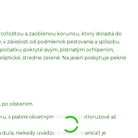
 rozložitou a zaoblenou korunou, ktorý dorastá do
, v závislosti od podmienok pestovania a spôsobu
 spočiatku pokryté sivým, plstnatým ochlpením,
 eliptické, stredne zelené. Na jeseň poskytuje pekné
, po olistením.
u, s piatimi okvetnými lístkami, svetloružové až
dula, niekedy uvádzaná ako 'Lusitanica') je