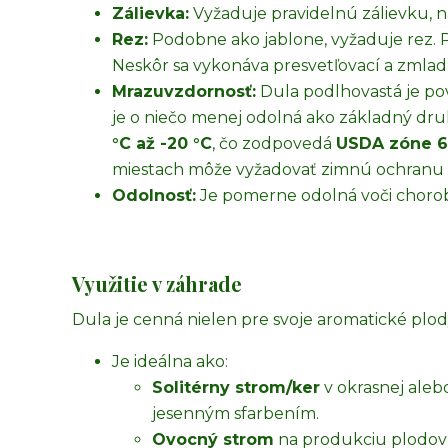
Zálievka:
Vyžaduje pravidelnú zálievku, n
Rez:
Podobne ako jablone, vyžaduje rez. P
Neskôr sa vykonáva presvetľovací a zmlad
Mrazuvzdornosť:
Dula podlhovastá je po
je o niečo menej odolná ako základný dru
°C až -20 °C
, čo zodpovedá
USDA zóne 6
miestach môže vyžadovať zimnú ochranu 
Odolnosť:
Je pomerne odolná voči choro
Využitie v záhrade
Dula je cenná nielen pre svoje aromatické plody,
Je ideálna ako:
Solitérny strom/ker
v okrasnej aleb
jesenným sfarbením.
Ovocný strom
na produkciu plodov 