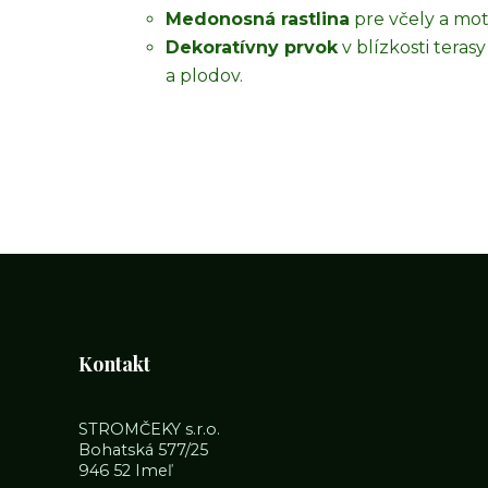
Medonosná rastlina
pre včely a mot
Dekoratívny prvok
v blízkosti teras
a plodov.
Kontakt
STROMČEKY s.r.o.
Bohatská 577/25
946 52 Imeľ