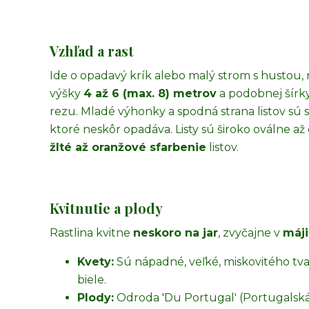
Vzhľad a rast
Ide o opadavý krík alebo malý strom s hustou,
výšky
4 až 6 (max. 8) metrov
a podobnej šírky
rezu. Mladé výhonky a spodná strana listov sú
ktoré neskôr opadáva. Listy sú široko oválne až
žlté až oranžové sfarbenie
listov.
Kvitnutie a plody
Rastlina kvitne
neskoro na jar
, zvyčajne v
máji
Kvety:
Sú nápadné, veľké, miskovitého tvar
biele.
Plody:
Odroda 'Du Portugal' (Portugalská 