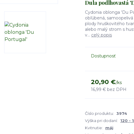
Dula podlhovastá '
Cydonia oblonga 'Du Por
obľúbená, samoopelivá 
plody hruškovitého tvar
alebo malý strom s hust
v...
celý popis
Dostupnosť
20,90 €
/
ks
16,99 €
bez DPH
Číslo produktu:
3974
Výška pri dodaní:
120 - 
Kvitnutie:
máj