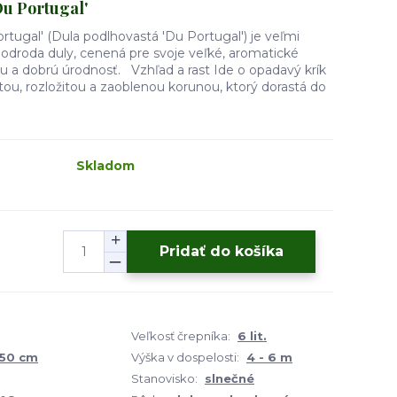
Du Portugal'
tugal' (Dula podlhovastá 'Du Portugal') je veľmi
odroda duly, cenená pre svoje veľké, aromatické
u a dobrú úrodnosť. Vzhľad a rast Ide o opadavý krík
ou, rozložitou a zaoblenou korunou, ktorý dorastá do
Skladom
Pridať do košíka
Veľkosť črepníka:
6 lit.
150 cm
Výška v dospelosti:
4 - 6 m
Stanovisko:
slnečné