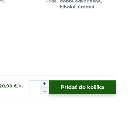
0°C
Pôda:
dobre odvodnená,
hlboká, úrodná
20,90 €
/
ks
Pridať do košíka