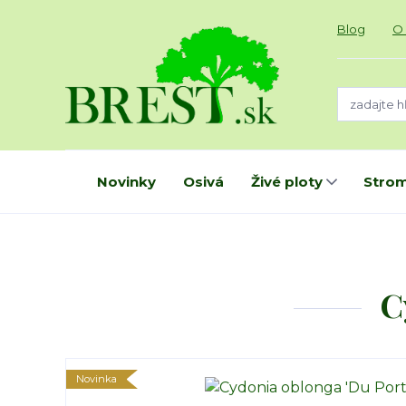
Blog
O
Novinky
Osivá
Živé ploty
Strom
C
Novinka