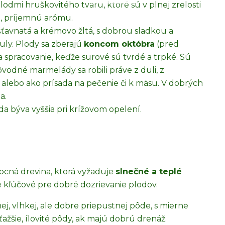
lodmi hruškovitého tvaru, ktoré sú v plnej zrelosti
, príjemnú arómu.
šťavnatá a krémovo žltá, s dobrou sladkou a
uly. Plody sa zberajú
koncom októbra
(pred
 spracovanie, keďže surové sú tvrdé a trpké. Sú
dné marmelády sa robili práve z duli, z
, alebo ako prísada na pečenie či k mäsu. V dobrých
a.
oda býva vyššia pri krížovom opelení.
ocná drevina, ktorá vyžaduje
slnečné a teplé
 kľúčové pre dobré dozrievanie plodov.
nej, vlhkej, ale dobre priepustnej pôde, s mierne
ažšie, ílovité pôdy, ak majú dobrú drenáž.