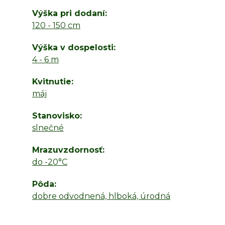
Výška pri dodaní
120 - 150 cm
Výška v dospelosti
4 - 6 m
Kvitnutie
máj
Stanovisko
slnečné
Mrazuvzdornosť
do -20°C
Pôda
dobre odvodnená, hlboká, úrodná