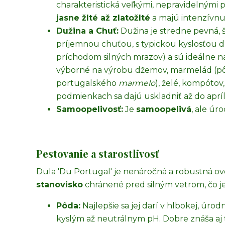
charakteristická veľkými, nepravidelnými p
jasne žlté až zlatožlté
a majú intenzívnu
Dužina a Chuť:
Dužina je stredne pevná, 
príjemnou chuťou, s typickou kyslosťou d
príchodom silných mrazov) a sú ideálne na
výborné na výrobu džemov, marmelád (pôvo
portugalského
marmelo
), želé, kompótov
podmienkach sa dajú uskladniť až do apríl
Samoopelivosť:
Je
samoopelivá
, ale úr
Pestovanie a starostlivosť
Dula 'Du Portugal' je nenáročná a robustná ov
stanovisko
chránené pred silným vetrom, čo je
Pôda:
Najlepšie sa jej darí v hlbokej, úrod
kyslým až neutrálnym pH. Dobre znáša aj ť