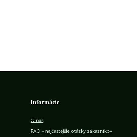
Informácie
O nás
FAQ – najčastejšie otázky zákazníkov