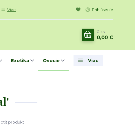
Viac
Prihlásenie
0
ks
0,00 €
Exotika
Ovocie
Viac
l'
tiť produkt