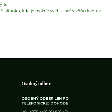
ýle.
y či altánku, kde je možné vychutnať si vôňu kvetov
Osobný odber
OSOBNÝ ODBER LEN PO
TELEFONICKEJ DOHODE