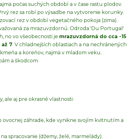
ajmä počas suchých období a v čase rastu plodov.
rvý rez sa robí po výsadbe na vytvorenie korunky.
zovací rez v období vegetačného pokoja (zima).
važovaná za mrazuvzdornú. Odroda 'Du Portugal'
h, no vo všeobecnosti je
mrazuvzdorná do cca -15
 až 7
. V chladnejších oblastiach a na nechránených
kmeňa a koreňov, najmä v mladom veku.
bám a škodcom.
 ale aj pre okrasné vlastnosti:
o ovocnej záhrade, kde vynikne svojím kvitnutím a
na spracovanie (džemy, želé, marmelády).