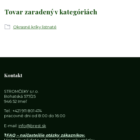
Tovar zaradený v kategóriách
Okrasné kríky listnaté
Kontakt
STROMČEKY s.r.o.
Bohatská 577/25
946 52 Imeľ
Tel.:
+421 911 801 474
pracovné dni od 8:00 do 16:00
E-mail:
info@brest.sk
❓
FAQ – najčastejšie otázky zákazníkov
.