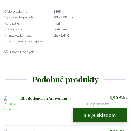
Číslo produktu:
2981
Výška v dospelosti:
80 - 120cm
Kvitnutie:
máj
Stanovisko:
polotieň
Mrazuvzdornosť:
do -24°C
Strážiť cenu / dostupnosť
Do obľúbených
Podobné produkty
Rhododendron Amoenum
6,90 €
/
ks
Nie je skladom
nie je skladom