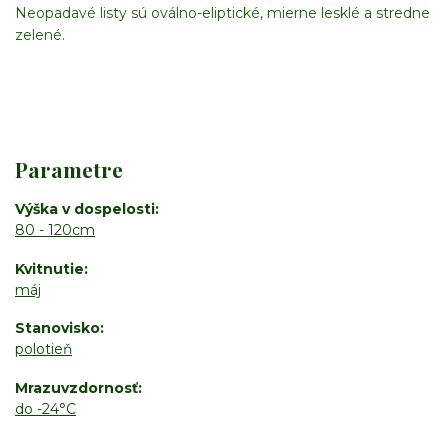
Neopadavé listy sú oválno-eliptické, mierne lesklé a stredne
zelené.
Parametre
Výška v dospelosti
80 - 120cm
Kvitnutie
máj
Stanovisko
polotieň
Mrazuvzdornosť
do -24°C