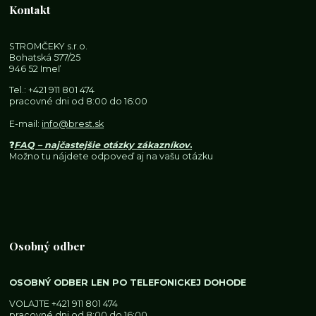
Kontakt
STROMČEKY s.r.o.
Bohatská 577/25
946 52 Imeľ
Tel.:
+421 911 801 474
pracovné dni od 8:00 do 16:00
E-mail:
info@brest.sk
❓
FAQ – najčastejšie otázky zákazníkov
.
Možno tu nájdete odpoveď aj na vašu otázku
Osobný odber
OSOBNÝ ODBER LEN PO TELEFONICKEJ DOHODE
VOLAJTE
+421 911 801 474
pracovné dni od 8:00 do 16:00