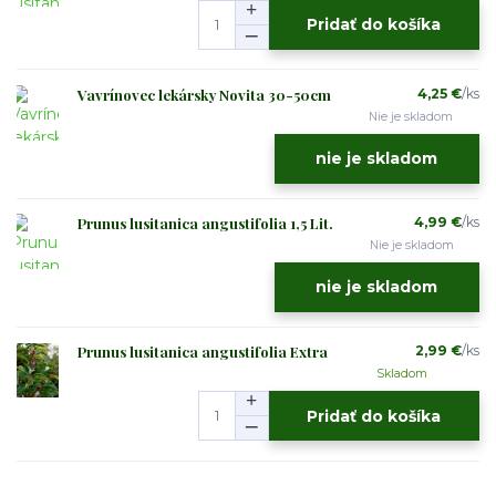
Pridať do košíka
Vavrínovec lekársky Novita 30-50cm
4,25 €
/
ks
Nie je skladom
nie je skladom
Prunus lusitanica angustifolia 1,5 Lit.
4,99 €
/
ks
Nie je skladom
nie je skladom
Prunus lusitanica angustifolia Extra
2,99 €
/
ks
Skladom
Pridať do košíka