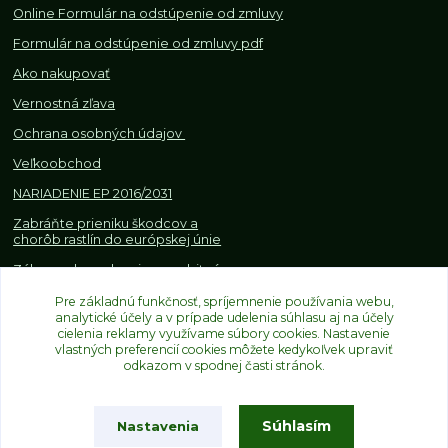
Online Formulár na odstúpenie od zmluvy
Formulár na odstúpenie od z
mluvy pdf
Ako nakupovať
Vernostná zľava
Ochrana osobných údajov
Veľkoobchod
NARIADENIE EP 2016/2031
Zabráňte prieniku škodcov a
chorôb rastlín do európskej únie
Zákazy, obmedzenia a osobitné
požiadavky pri dovoze a
obchodovaní s rastlinami
Pre základnú funkčnosť, spríjemnenie používania webu,
analytické účely a v prípade udelenia súhlasu aj na účely
cielenia reklamy využívame súbory cookies. Nastavenie
vlastných preferencií cookies môžete kedykoľvek upraviť
odkazom v spodnej časti stránok.
Súhlasím
Nastavenia
Upravit sběr cookies.