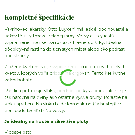
Kompletné špecifikácie
Vavrínovec lekársky 'Otto Luyken' má lesklé, podlhovasté a
kožovité listy tmavo zelenej farby. Vetvy aj listy rastú
vzpriamene, hoci ker sa rozrastá hlavne do šírky. Ideálna
pôdokryvná rastlina do tienistých miest alebo ako podrast
pod stromy.
Zložené kvetenstvo je vzpriamené, plné drobných bielych
kvetov, ktorých vôňa pripomína orgován. Tento ker kvitne
veľmi bohato.
Rastlina potrebuje vlhkú, prednostne kyslú pôdu, ale nie je
tak náročná na živiny ako ostatné vyššie druhy. Porastie na
slnku aj v tieni. Na slnku bude kompaktnejší a hustejší, v
tieni bude tvoriť dlhšie vetvy.
Je ideálny na husté a silné živé ploty.
V dospelosti: