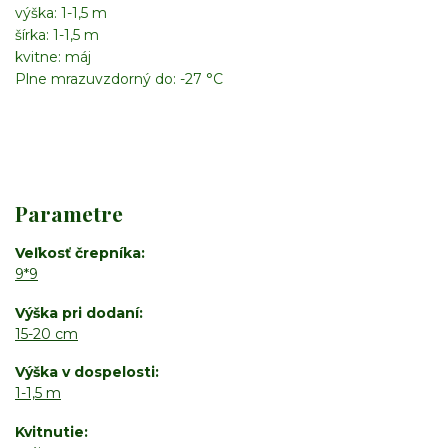
výška: 1-1,5 m
šírka: 1-1,5 m
kvitne: máj
Plne mrazuvzdorný do: -27 °C
Parametre
Veľkosť črepníka
9*9
Výška pri dodaní
15-20 cm
Výška v dospelosti
1-1,5 m
Kvitnutie