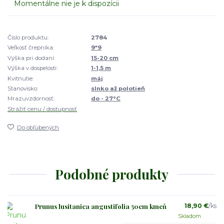
Momentálne nie je k dispozícii
Číslo produktu:
2784
Veľkosť črepníka:
9*9
Výška pri dodaní:
15-20 cm
Výška v dospelosti:
1-1,5 m
Kvitnutie:
máj
Stanovisko:
slnko až polotieň
Mrazuvzdornosť:
do - 27°C
Strážiť cenu / dostupnosť
Do obľúbených
Podobné produkty
Prunus lusitanica angustifolia 50cm kmeň
18,90 €
/
ks
Skladom