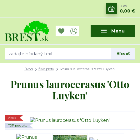
0
ks
0,00 €
Menu
Hľadať
Úvod
Živé ploty
Prunus laurocerasus 'Otto Luyken'
Prunus laurocerasus 'Otto
Luyken'
Akcia
TOP produkt