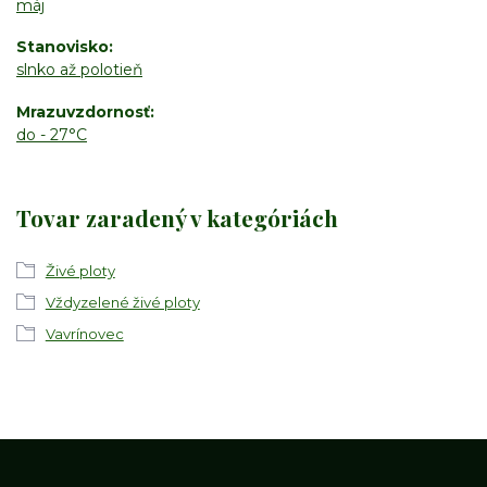
máj
Stanovisko
slnko až polotieň
Mrazuvzdornosť
do - 27°C
Tovar zaradený v kategóriách
Živé ploty
Vždyzelené živé ploty
Vavrínovec