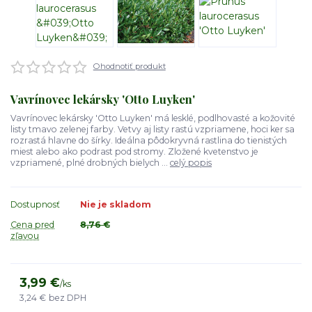
Ohodnotiť produkt
Vavrínovec lekársky 'Otto Luyken'
Vavrínovec lekársky 'Otto Luyken' má lesklé, podlhovasté a kožovité
listy tmavo zelenej farby. Vetvy aj listy rastú vzpriamene, hoci ker sa
rozrastá hlavne do šírky. Ideálna pôdokryvná rastlina do tienistých
miest alebo ako podrast pod stromy. Zložené kvetenstvo je
vzpriamené, plné drobných bielych ...
celý popis
Dostupnosť
Nie je skladom
Cena pred
8,76 €
zľavou
3,99 €
/
ks
3,24 €
bez DPH