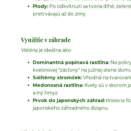
Plody:
Po odkvitnutí sa tvoria dlhé, zelen
pretrvávajú až do zimy.
Využitie v záhrade
Vistéria je ideálna ako:
Dominantná popínavá rastlina:
Na pokry
kvetinovej "záclony" na južnej stene dom
Solitérny stromček:
Vhodná na tvarovanie 
Medonosná rastlina:
Kvety sú v skorom j
a iný hmyz.
Prvok do japonských záhrad:
Wisteria fl
japonského záhradného dizajnu.