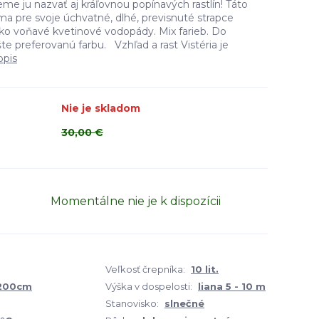
eme ju nazvať aj kráľovnou popínavých rastlín! Táto
ma pre svoje úchvatné, dlhé, previsnuté strapce
ako voňavé kvetinové vodopády. Mix farieb. Do
e preferovanú farbu. Vzhľad a rast Vistéria je
opis
Nie je skladom
30,00 €
Momentálne nie je k dispozícii
Veľkosť črepníka:
10 lit.
 200cm
Výška v dospelosti:
liana 5 - 10 m
Stanovisko:
slnečné