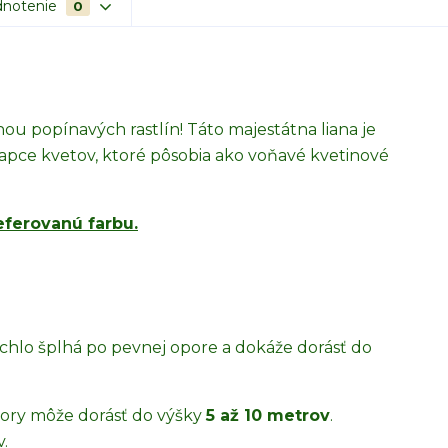
notenie
0
nou popínavých rastlín! Táto majestátna liana je
rapce kvetov, ktoré pôsobia ako voňavé kvetinové
eferovanú farbu.
rýchlo šplhá po pevnej opore a dokáže dorásť do
pory môže dorásť do výšky
5 až 10 metrov
.
.