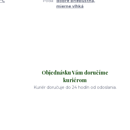
8°C
Pôda:
dobre priepustná,
mierne vlhká
Objednávku Vám doručíme
kuriérom
Kuriér doručuje do 24 hodín od odoslania.