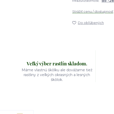
Mrazuvzdornosť:
do -2
Strážiť cenu / dostupnosť
Do obľúbených
Veľký výber rastlín skladom.
Máme vlastnú škôlku ale dovážame tiež
rastliny z veľkých okrasných a lesných
škôlok.