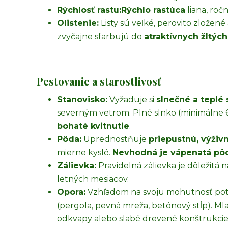
Rýchlosť rastu:
Rýchlo rastúca
liana, roč
Olistenie:
Listy sú veľké, perovito zložené
zvyčajne sfarbujú do
atraktívnych žltýc
Pestovanie a starostlivosť
Stanovisko:
Vyžaduje si
slnečné a teplé
severným vetrom. Plné slnko (minimálne 
bohaté kvitnutie
.
Pôda:
Uprednostňuje
priepustnú, výživ
mierne kyslé.
Nevhodná je vápenatá pô
Zálievka:
Pravidelná zálievka je dôležitá
letných mesiacov.
Opora:
Vzhľadom na svoju mohutnosť po
(pergola, pevná mreža, betónový stĺp). Ml
odkvapy alebo slabé drevené konštrukcie