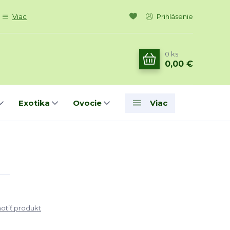
Viac
Prihlásenie
0
ks
0,00 €
Exotika
Ovocie
Viac
tiť produkt