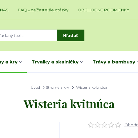
 NÁS
FAQ – najčastejšie otázky
OBCHODNÉ PODMIENKY
Hľadať
y a kry
Trvalky a skalničky
Trávy a bambusy
Úvod
Stromy a kry
Wisteria kvitnúca
Wisteria kvitnúca
Ohodno