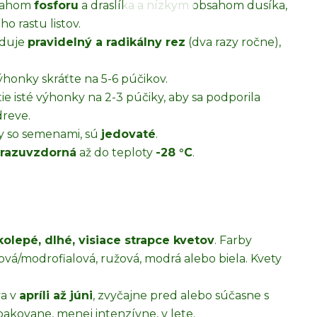
bsahom
fosforu
a draslíka a nízkym obsahom dusíka,
o rastu listov.
aduje
pravidelný a radikálny rez
(dva razy ročne),
honky skráťte na 5-6 púčikov.
ie isté výhonky na 2-3 púčiky, aby sa podporila
dreve.
ky so semenami, sú
jedovaté
.
razuvzdorná
až do teploty
-28 °C
.
kolepé, dlhé, visiace strapce kvetov
. Farby
lová/modrofialová, ružová, modrá alebo biela. Kvety
va v
apríli až júni
, zvyčajne pred alebo súčasne s
pakovane, menej intenzívne, v lete.