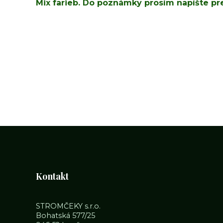
Mix farieb. Do poznámky prosím napíšte pr
Kontakt
STROMČEKY s.r.o.
Bohatská 577/25