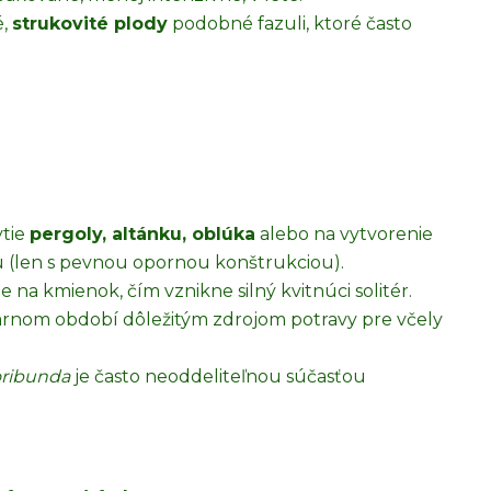
é,
strukovité plody
podobné fazuli, ktoré často
tie
pergoly, altánku, oblúka
alebo na vytvorenie
u (len s pevnou opornou konštrukciou).
na kmienok, čím vznikne silný kvitnúci solitér.
arnom období dôležitým zdrojom potravy pre včely
oribunda
je často neoddeliteľnou súčasťou