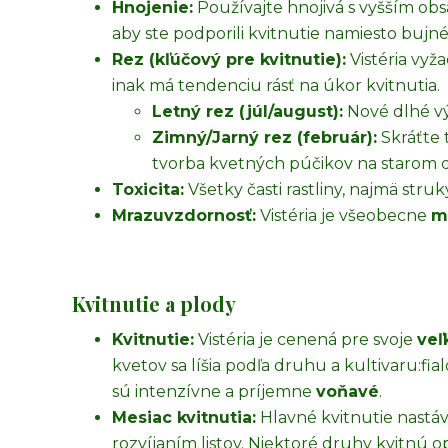
Hnojenie:
Používajte hnojivá s vyšším o
aby ste podporili kvitnutie namiesto bujnéh
Rez (kľúčový pre kvitnutie):
Vistéria vyž
inak má tendenciu rásť na úkor kvitnutia.
Letný rez (júl/august):
Nové dlhé vý
Zimný/Jarný rez (február):
Skráťte t
tvorba kvetných púčikov na starom 
Toxicita:
Všetky časti rastliny, najmä stru
Mrazuvzdornosť:
Vistéria je všeobecne
m
Kvitnutie a plody
Kvitnutie:
Vistéria je cenená pre svoje
veľ
kvetov sa líšia podľa druhu a kultivaru:
fia
sú intenzívne a príjemne
voňavé
.
Mesiac kvitnutia:
Hlavné kvitnutie nastá
rozvíjaním listov. Niektoré druhy kvitnú o