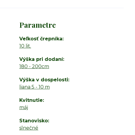
Parametre
Veľkosť črepníka
10 lit.
Výška pri dodaní
180 - 200cm
Výška v dospelosti
liana 5 - 10 m
Kvitnutie
máj
Stanovisko
slnečné