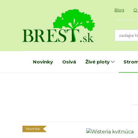
Blog
O
Novinky
Osivá
Živé ploty
Strom
Novinka