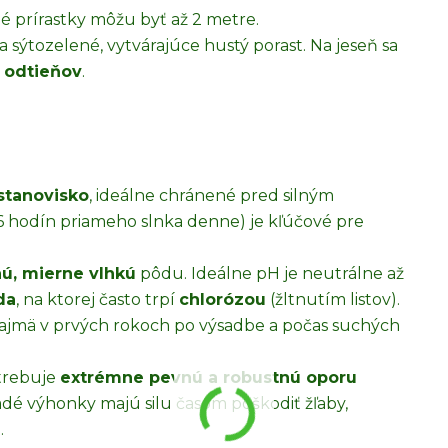
né prírastky môžu byť až 2 metre.
 a sýtozelené, vytvárajúce hustý porast. Na jeseň sa
h odtieňov
.
 stanovisko
, ideálne chránené pred silným
6 hodín priameho slnka denne) je kľúčové pre
nú, mierne vlhkú
pôdu. Ideálne pH je neutrálne až
da
, na ktorej často trpí
chlorózou
(žltnutím listov).
 najmä v prvých rokoch po výsadbe a počas suchých
trebuje
extrémne pevnú a robustnú oporu
adé výhonky majú silu časom poškodiť žľaby,
.