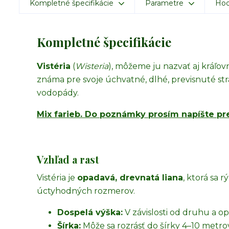
Kompletné špecifikácie
Parametre
Hod
Kompletné špecifikácie
Vistéria
(
Wisteria
), môžeme ju nazvať aj kráľov
známa pre svoje úchvatné, dlhé, previsnuté st
vodopády.
Mix farieb. Do poznámky prosím napíšte pr
Vzhľad a rast
Vistéria je
opadavá, drevnatá liana
, ktorá sa 
úctyhodných rozmerov.
Dospelá výška:
V závislosti od druhu a o
Šírka:
Môže sa rozrásť do šírky 4–10 metrov