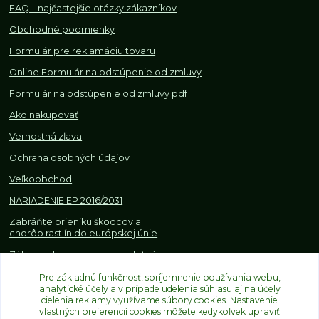
FAQ – najčastejšie otázky zákazníkov
Obchodné podmienky
Formulár pre reklamáciu tovaru
Online Formulár na odstúpenie od zmluvy
Formulár na odstúpenie od z
mluvy pdf
Ako nakupovať
Vernostná zľava
Ochrana osobných údajov
Veľkoobchod
NARIADENIE EP 2016/2031
Zabráňte prieniku škodcov a
chorôb rastlín do európskej únie
Zákazy, obmedzenia a osobitné
požiadavky pri dovoze a
obchodovaní s rastlinami
Pre základnú funkčnosť, spríjemnenie používania webu,
analytické účely a v prípade udelenia súhlasu aj na účely
cielenia reklamy využívame súbory cookies. Nastavenie
vlastných preferencií cookies môžete kedykoľvek upraviť