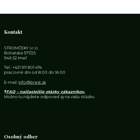
Kontakt
STROMČEKY s.r.o.
Bohatská 577/25
946 52 Imeľ
Tel.:
+421 911 801 474
pracovné dni od 8:00 do 16:00
E-mail:
info@brest.sk
❓
FAQ – najčastejšie otázky zákazníkov
.
Možno tu nájdete odpoveď aj na vašu otázku
Osobný odber