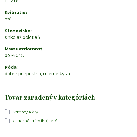
1 - 2 m
Kvitnutie
máj
Stanovisko
slnko až polotieň
Mrazuvzdornosť
do -40°C
Pôda
dobre priepustná, mierne kyslá
Tovar zaradený v kategóriách
Stromy a kry
Okrasné kríky ihličnaté