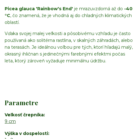
Picea glauca 'Rainbow's End'
je mrazuvzdorná až do
-40
°C
, čo znamená, že je vhodná aj do chladných klimatických
oblastí.
Vďaka svojej malej veľkosti a pôsobivému vzhľadu je často
používaná ako solitérna rastlina, v skalných záhradách, alebo
na terasách. Je ideálnou voľbou pre tých, ktorí hľadajú malý,
okrasný ihličnan s jedinečnými farebnými efektmi počas
leta, ktorý zároveň vyžaduje minimálnu údržbu.
Parametre
Veľkosť črepníka
9 cm
Výška v dospelosti