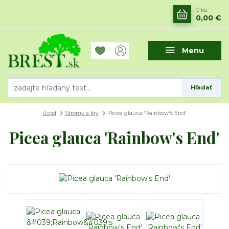
0
ks
0,00 €
Menu
Hľadať
Úvod
Stromy a kry
Picea glauca 'Rainbow's End'
Picea glauca 'Rainbow's End'