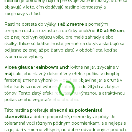
ihličnan je obľúbený najmä pre svoje zlaté letorasty, ktoré sa
objavujú v lete, čím dodávajú rastline kontrastný a
zaujímavý vzhľad.
Rastlina dorastá do výšky
1 až 2 metre
s pomalým
tempom rastu a rozrastá sa do šírky približne
60 až 90 cm
,
čo z nej robí vynikajúcu voľbu pre malé záhrady alebo
skalky. Ihlice sú krátke, husté, jemné na dotyk a sfarbujú sa
od jasne zelenej až po žiarivo zlatú v období leta, keď sa
tvoria nové výhony.
Picea glauca 'Rainbow's End'
kvitne na jar, zvyčajne v
máji
, ale jeho hlavný dekoratívny efekt spočíva v dvojitéj
farebnej zmene výhonkov – prvá sa objaví na jar a druhá v
lete, kedy sa nové výhonky zafarbujú do žltých a zlatých
tónov. Tento zlatý efekt robí rastlinu výraznou a atraktívnou
počas celého vegetačného obdobia.
Táto rastlina preferuje
slnečné až polotienisté
stanovištia
a dobre priepustné, mierne kyslé pôdy. Je
tolerantná voči rôznym pôdnym podmienkam, ale najlepšie
sa jej darí v mierne vlhkých, no dobre odvodnených pôdach.