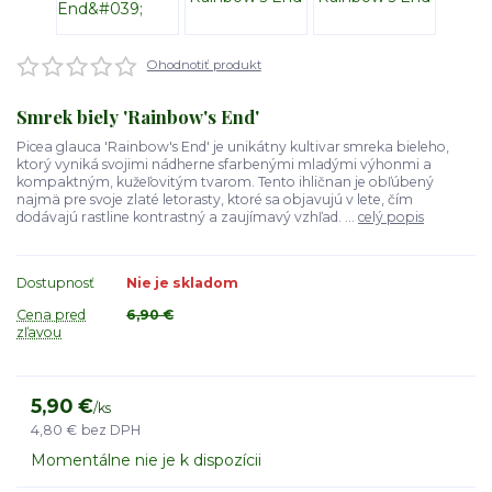
Ohodnotiť produkt
Smrek biely 'Rainbow's End'
Picea glauca 'Rainbow's End' je unikátny kultivar smreka bieleho,
ktorý vyniká svojimi nádherne sfarbenými mladými výhonmi a
kompaktným, kužeľovitým tvarom. Tento ihličnan je obľúbený
najmä pre svoje zlaté letorasty, ktoré sa objavujú v lete, čím
dodávajú rastline kontrastný a zaujímavý vzhľad. ...
celý popis
Dostupnosť
Nie je skladom
Cena pred
6,90 €
zľavou
5,90 €
/
ks
4,80 €
bez DPH
Momentálne nie je k dispozícii