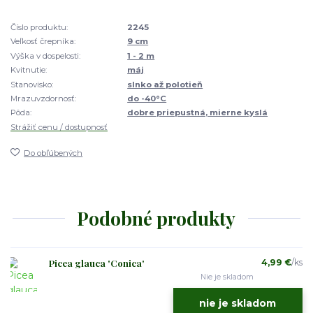
Číslo produktu:
2245
Veľkosť črepníka:
9 cm
Výška v dospelosti:
1 - 2 m
Kvitnutie:
máj
Stanovisko:
slnko až polotieň
Mrazuvzdornosť:
do -40°C
Pôda:
dobre priepustná, mierne kyslá
Strážiť cenu / dostupnosť
Do obľúbených
Podobné produkty
Picea glauca 'Conica'
4,99 €
/
ks
Nie je skladom
nie je skladom