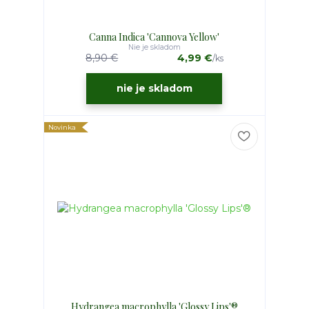
Canna Indica 'Cannova Yellow'
Nie je skladom
8,90 €
4,99 €
/
ks
nie je skladom
Novinka
Hydrangea macrophylla 'Glossy Lips'®