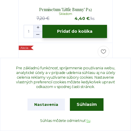
Pennisetum 'Little Bunny' P12
Skladom
7,20 €
4,40 €
/
ks
Pridať do košíka
Akcia
Pre základnú funkčnosť, spríjemnenie používania webu,
analytické účely a v prípade udelenia súhlasu aj na účely
cielenia reklamy využívame súbory cookies. Nastavenie
vlastných preferencií cookies môžete kedykoľvek upraviť
odkazom v spodnej časti stránok.
Súhlasím
Nastavenia
Súhlas môžete odmietnuť
tu
.
Escallonia Donard Radianc
Nie je skladom