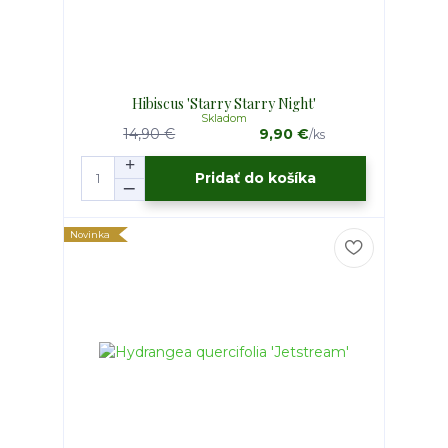
Hibiscus 'Starry Starry Night'
Skladom
14,90 €
9,90 €
/
ks
Pridať do košíka
Novinka