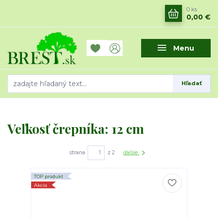
0
ks
0,00 €
Menu
Hľadať
Veľkosť črepníka: 12 cm
strana
z 2
ďalšie
TOP produkt
Akcia