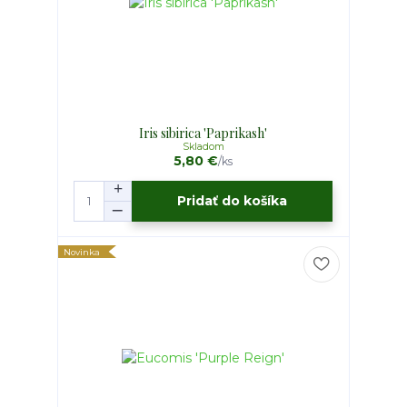
Iris sibirica 'Paprikash'
Skladom
5,80 €
/
ks
Pridať do košíka
Novinka