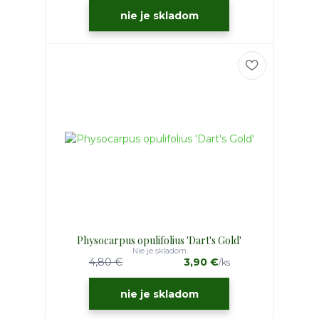
nie je skladom
Physocarpus opulifolius 'Dart's Gold'
Nie je skladom
4,80 €
3,90 €
/
ks
nie je skladom