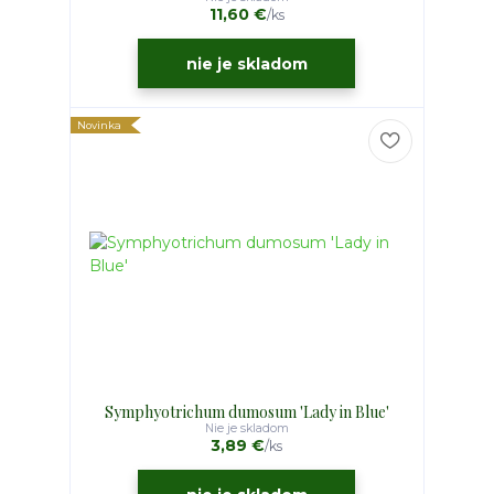
11,60 €
/
ks
nie je skladom
Novinka
Symphyotrichum dumosum 'Lady in Blue'
Nie je skladom
3,89 €
/
ks