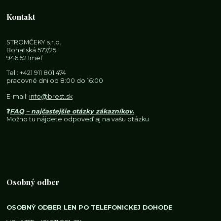
Kontakt
STROMČEKY s.r.o.
Bohatská 577/25
946 52 Imeľ
Tel.:
+421 911 801 474
pracovné dni od 8:00 do 16:00
E-mail:
info@brest.sk
❓
FAQ – najčastejšie otázky zákazníkov
.
Možno tu nájdete odpoveď aj na vašu otázku
Osobný odber
OSOBNÝ ODBER LEN PO TELEFONICKEJ DOHODE