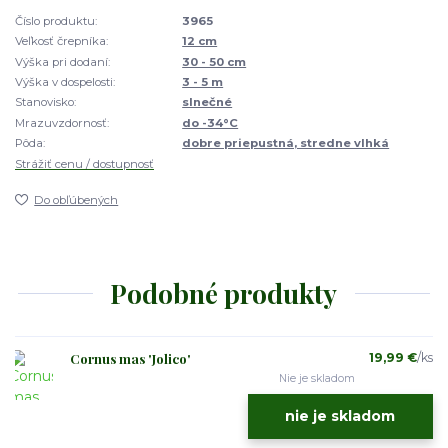
Číslo produktu:
3965
Veľkosť črepníka:
12 cm
Výška pri dodaní:
30 - 50 cm
Výška v dospelosti:
3 - 5 m
Stanovisko:
slnečné
Mrazuvzdornosť:
do -34°C
Pôda:
dobre priepustná, stredne vlhká
Strážiť cenu / dostupnosť
Do obľúbených
Podobné produkty
Cornus mas 'Jolico'
19,99 €
/
ks
Nie je skladom
nie je skladom