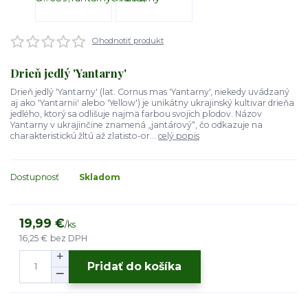
Ohodnotiť produkt
Drieň jedlý 'Yantarny'
Drieň jedlý 'Yantarny' (lat. Cornus mas 'Yantarny', niekedy uvádzaný
aj ako 'Yantarnii' alebo 'Yellow') je unikátny ukrajinský kultivar drieňa
jedlého, ktorý sa odlišuje najmä farbou svojich plodov. Názov
Yantarny v ukrajinčine znamená „jantárový“, čo odkazuje na
charakteristickú žltú až zlatisto-or...
celý popis
Dostupnosť
Skladom
19,99 €
/
ks
16,25 €
bez DPH
Pridať do košíka