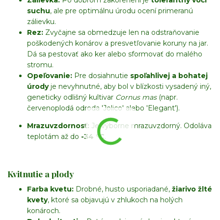
Zálievka:
Po dobrom zakorenení je
tolerantný voči
suchu
, ale pre optimálnu úrodu ocení primeranú
zálievku.
Rez:
Zvyčajne sa obmedzuje len na odstraňovanie
poškodených konárov a presvetľovanie koruny na jar.
Dá sa pestovať ako ker alebo sformovať do malého
stromu.
Opeľovanie:
Pre dosiahnutie
spoľahlivej a bohatej
úrody
je nevyhnutné, aby bol v blízkosti vysadený iný,
geneticky odlišný kultivar
Cornus mas
(napr.
červenoplodá odroda 'Jolico' alebo 'Elegant').
Mrazuvzdornosť:
Je výborne mrazuvzdorný. Odoláva
teplotám až do
-34 °C
.
Kvitnutie a plody
Farba kvetu:
Drobné, husto usporiadané,
žiarivo žlté
kvety
, ktoré sa objavujú v zhlukoch na holých
konároch.