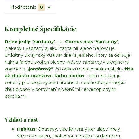
Hodnotenie
0
Kompletné špecifikácie
Drieň jedlý 'Yantarny'
(lat.
Cornus mas 'Yantarny'
,
niekedy uvádzaný aj ako 'Yantarnii' alebo 'Yellow') je
unikátny ukrajinský kultivar drieňa jedlého, ktorý sa odlišuje
najmä farbou svojich plodov. Názov
Yantarny
v ukrajinčine
znamená
„jantárový“
, čo odkazuje na charakteristickú
žltú
až zlatisto-oranžovú farbu plodov
. Tento kultivar je
cenený pre svoju vysokú úrodnosť, odolnosť a jemnejšiu
chuť plodov v porovnaní s bežnými červenoplodými
odrodami.
Vzhľad a rast
Habitus:
Opadavý, viac-kmenný ker alebo malý
strom s hustou, zaoblenou a rozložitou korunou.