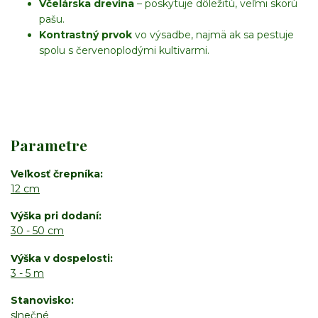
Včelárska drevina
– poskytuje dôležitú, veľmi skorú
pašu.
Kontrastný prvok
vo výsadbe, najmä ak sa pestuje
spolu s červenoplodými kultivarmi.
Parametre
Veľkosť črepníka
12 cm
Výška pri dodaní
30 - 50 cm
Výška v dospelosti
3 - 5 m
Stanovisko
slnečné