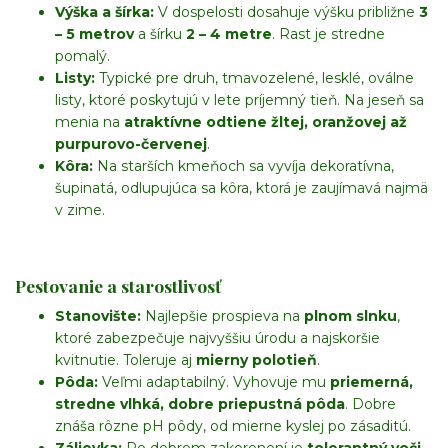
Výška a šírka:
V dospelosti dosahuje výšku približne
3
– 5 metrov
a šírku
2 – 4 metre
. Rast je stredne
pomalý.
Listy:
Typické pre druh, tmavozelené, lesklé, oválne
listy, ktoré poskytujú v lete príjemný tieň. Na jeseň sa
menia na
atraktívne odtiene žltej, oranžovej až
purpurovo-červenej
.
Kôra:
Na starších kmeňoch sa vyvíja dekoratívna,
šupinatá, odlupujúca sa kôra, ktorá je zaujímavá najmä
v zime.
Pestovanie a starostlivosť
Stanovište:
Najlepšie prospieva na
plnom slnku
,
ktoré zabezpečuje najvyššiu úrodu a najskoršie
kvitnutie. Toleruje aj
mierny polotieň
.
Pôda:
Veľmi adaptabilný. Vyhovuje mu
priemerná,
stredne vlhká, dobre priepustná pôda
. Dobre
znáša rôzne pH pôdy, od mierne kyslej po zásaditú.