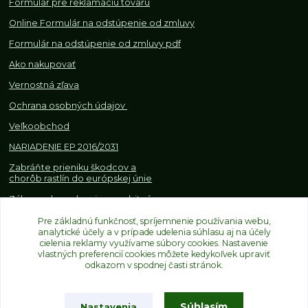
Formulár pre reklamáciu tovaru
Online Formulár na odstúpenie od zmluvy
Formulár na odstúpenie od z
mluvy pdf
Ako nakupovať
Vernostná zľava
Ochrana osobných údajov
Veľkoobchod
NARIADENIE EP 2016/2031
Zabráňte prieniku škodcov a
chorôb rastlín do európskej únie
Zákazy, obmedzenia a osobitné
požiadavky pri dovoze a
Pre základnú funkčnosť, spríjemnenie používania webu,
obchodovaní s rastlinami
analytické účely a v prípade udelenia súhlasu aj na účely
cielenia reklamy využívame súbory cookies. Nastavenie
vlastných preferencií cookies môžete kedykoľvek upraviť
odkazom v spodnej časti stránok.
Súhlasím
Nastavenia