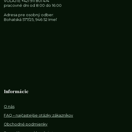
VOLAJTE
+421 911 801 474
pracovné dni od 8:00 do 16:00
Adresa pre osobný odber:
Bohatská 577/25, 946 52 Imeľ
Informácie
O nás
FAQ – najčastejšie otázky zákazníkov
Obchodné podmienky