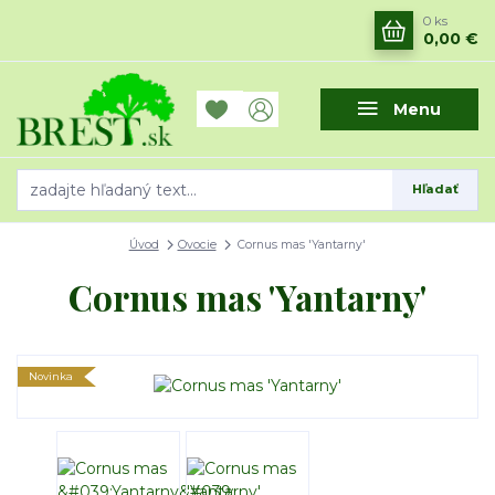
0
ks
0,00 €
Menu
Hľadať
Úvod
Ovocie
Cornus mas 'Yantarny'
Cornus mas 'Yantarny'
Novinka