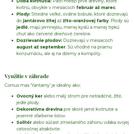
Doba kvitnutia:
Patrí medzi prvé dreviny, ktoré
kvitnú, obvykle v mesiacoch
február až marec
.
Plody:
Stredne veľké, oválne bobule, ktoré dozrievajú
do
jantárovo žltej
až
žlto-oranžovej farby
. Plody sú
jedlé
, majú jemnejšiu, menej kyslú a menej trpkú
chuť ako červené drieňové čerešne.
Dozrievanie plodov:
Dozrievajú v mesiacoch
august až september
. Sú vhodné na priamu
konzumáciu, ale aj na džemy a kompóty.
Využitie v záhrade
Cornus mas 'Yantarny' je ideálny ako:
Ovocný ker
alebo malý strom pre netradičné, žlté,
jedlé plody.
Dekoratívna drevina
pre skoré jarné kvitnutie a
jesenné sfarbenie listov.
Solitér
alebo súčasť zmiešaného záhonu vďaka svojej
celoročnej atraktivite.