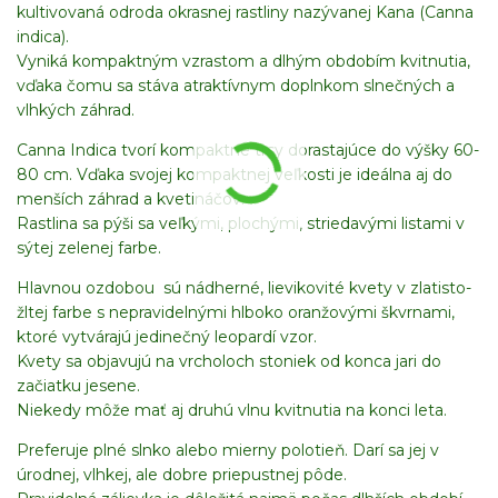
kultivovaná odroda okrasnej rastliny nazývanej Kana (Canna
indica).
Vyniká kompaktným vzrastom a dlhým obdobím kvitnutia,
vďaka čomu sa stáva atraktívnym doplnkom slnečných a
vlhkých záhrad.
Canna Indica tvorí kompaktné trsy dorastajúce do výšky 60-
80 cm. Vďaka svojej kompaktnej veľkosti je ideálna aj do
menších záhrad a kvetináčov.
Rastlina sa pýši sa veľkými, plochými, striedavými listami v
sýtej zelenej farbe.
Hlavnou ozdobou sú nádherné, lievikovité kvety v zlatisto-
žltej farbe s nepravidelnými hlboko oranžovými škvrnami,
ktoré vytvárajú jedinečný leopardí vzor.
Kvety sa objavujú na vrcholoch stoniek od konca jari do
začiatku jesene.
Niekedy môže mať aj druhú vlnu kvitnutia na konci leta.
Preferuje plné slnko alebo mierny polotieň. Darí sa jej v
úrodnej, vlhkej, ale dobre priepustnej pôde.