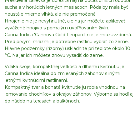
Pravidelná zálievka je dôležitá najmä počas dlhších období
sucha a v horúcich letných mesiacoch. Pôda by mala byť
neustále mierne vlhká, ale nie premočená.
Hnojenie nie je nevyhnutné, ale na jar môžete aplikovať
vyvážené hnojivo s pomalým uvoľňovaním živín.
Canna Indica 'Cannova Gold Leopard' nie je mrazuvzdorná.
Pred prvými mrazmi je potrebné rastlinu vybrať zo zeme.
Hlavne podzemky (rízomy) uskladnite pri teplote okolo 10
°C. Na jar ich môžete znovu vysadiť do zeme.
Vďaka svojej kompaktnej veľkosti a dlhému kvitnutiu je
Canna Indica ideálna do zmiešaných záhonov s inými
letnými kvitnúcimi rastlinami.
Kompaktný tvar a bohaté kvitnutie ju robia vhodnou na
lemovanie chodníkov a okrajov záhonov. Výborne sa hodí aj
do nádob na terasách a balkónoch.