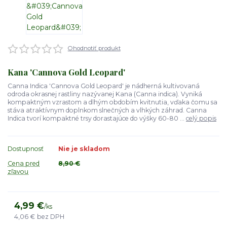
Ohodnotiť produkt
Kana 'Cannova Gold Leopard'
Canna Indica 'Cannova Gold Leopard' je nádherná kultivovaná
odroda okrasnej rastliny nazývanej Kana (Canna indica). Vyniká
kompaktným vzrastom a dlhým obdobím kvitnutia, vďaka čomu sa
stáva atraktívnym doplnkom slnečných a vlhkých záhrad. Canna
Indica tvorí kompaktné trsy dorastajúce do výšky 60-80 ...
celý popis
Dostupnosť
Nie je skladom
Cena pred
8,90 €
zľavou
4,99 €
/
ks
4,06 €
bez DPH