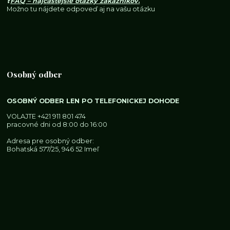
❓
FAQ – najčastejšie otázky zákazníkov
.
Možno tu nájdete odpoveď aj na vašu otázku
Osobný odber
OSOBNÝ ODBER LEN PO TELEFONICKEJ DOHODE
VOLAJTE
+421 911 801 474
pracovné dni od 8:00 do 16:00
Adresa pre osobný odber:
Bohatská 577/25, 946 52 Imeľ