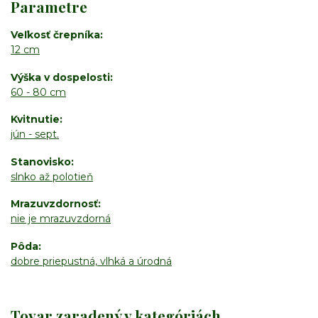
Parametre
Veľkosť črepníka
12 cm
Výška v dospelosti
60 - 80 cm
Kvitnutie
jún - sept.
Stanovisko
slnko až polotieň
Mrazuvzdornosť
nie je mrazuvzdorná
Pôda
dobre priepustná, vlhká a úrodná
Tovar zaradený v kategóriách