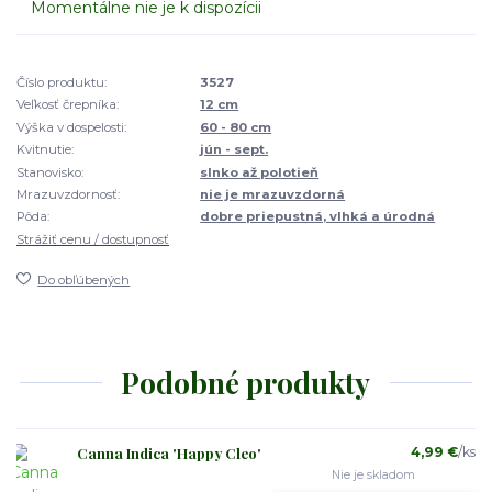
Momentálne nie je k dispozícii
Číslo produktu:
3527
Veľkosť črepníka:
12 cm
Výška v dospelosti:
60 - 80 cm
Kvitnutie:
jún - sept.
Stanovisko:
slnko až polotieň
Mrazuvzdornosť:
nie je mrazuvzdorná
Pôda:
dobre priepustná, vlhká a úrodná
Strážiť cenu / dostupnosť
Do obľúbených
Podobné produkty
Canna Indica 'Happy Cleo'
4,99 €
/
ks
Nie je skladom