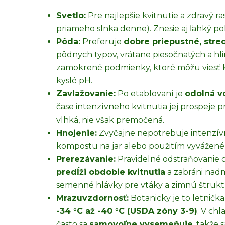
Svetlo:
Pre najlepšie kvitnutie a zdravý r
priameho slnka denne). Znesie aj ľahký po
Pôda:
Preferuje
dobre priepustné, str
pôdnych typov, vrátane piesočnatých a hlin
zamokrené podmienky, ktoré môžu viesť k
kyslé pH.
Zavlažovanie:
Po etablovaní je
odolná v
čase intenzívneho kvitnutia jej prospeje 
vlhká, nie však premočená.
Hnojenie:
Zvyčajne nepotrebuje intenzívn
kompostu na jar alebo použitím vyváženéh
Prerezávanie:
Pravidelné odstraňovanie 
predĺži obdobie kvitnutia
a zabráni nad
semenné hlávky pre vtáky a zimnú štruktú
Mrazuvzdornosť:
Botanicky je to letnička
-34 °C až -40 °C (USDA zóny 3-9)
. V ch
často sa
samovoľne vysemeňuje
, takže 