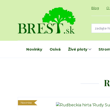
Blog
O
Novinky
Osivá
Živé ploty
Strom
R
Novinka