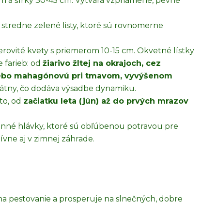
cm a šírky 30-45 cm. Vytvára vzpriamené, pevné
.
 stredne zelené listy, ktoré sú rovnomerne
erovité kvety s priemerom 10-15 cm. Okvetné lístky
e farieb: od
žiarivo žltej na okrajoch, cez
alebo mahagónovú pri tmavom, vyvýšenom
ikátny, čo dodáva výsadbe dynamiku.
to, od
začiatku leta (jún) až do prvých mrazov
enné hlávky, ktoré sú obľúbenou potravou pre
ívne aj v zimnej záhrade.
a pestovanie a prosperuje na slnečných, dobre