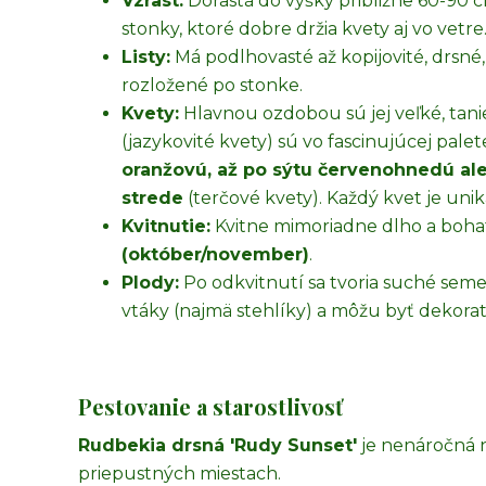
Vzrast:
Dorastá do výšky približne 60-90 
stonky, ktoré dobre držia kvety aj vo vetre
Listy:
Má podlhovasté až kopijovité, drsné,
rozložené po stonke.
Kvety:
Hlavnou ozdobou sú jej veľké, tani
(jazykovité kvety) sú vo fascinujúcej palet
oranžovú, až po sýtu červenohnedú 
strede
(terčové kvety). Každý kvet je un
Kvitnutie:
Kvitne mimoriadne dlho a boha
(október/november)
.
Plody:
Po odkvitnutí sa tvoria suché sem
vtáky (najmä stehlíky) a môžu byť dekorat
Pestovanie a starostlivosť
Rudbekia drsná 'Rudy Sunset'
je nenáročná n
priepustných miestach.