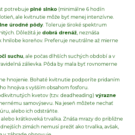
ast potrebuje
plné slnko
(minimálne 6 hodín
lotieň, ale kvitnutie môže byť menej intenzívne.
edne úrodné pôdy
. Toleruje široké spektrum
itých. Dôležitá je
dobrá drenáž
, neznáša
 hnilobe koreňov. Preferuje neutrálne až mierne
oči suchu
, ale počas dlhších suchých období a v
pravidelná zálievka. Pôda by mala byť rovnomerne
e hnojenie. Bohaté kvitnutie podporíte pridaním
o hnojiva s vyšším obsahom fosforu.
odkvitnutých kvetov (tzv. deadheading)
výrazne
mernému samovýsevu. Na jeseň môžete nechať
ru, alebo ich odstráňte.
 alebo krátkoveká trvalka. Znáša mrazy do približne
ladnejších zimách nemusí prežiť ako trvalka, avšak,
sa v záhrade obnovuje.