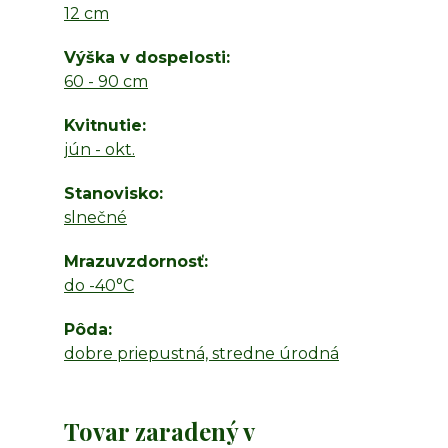
12 cm
Výška v dospelosti
60 - 90 cm
Kvitnutie
jún - okt.
Stanovisko
slnečné
Mrazuvzdornosť
do -40°C
Pôda
dobre priepustná, stredne úrodná
Tovar zaradený v