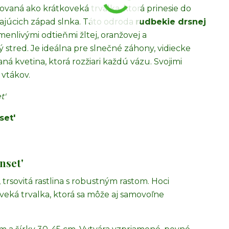
ovaná ako krátkoveká trvalka, ktorá prinesie do
najúcich západ slnka. Táto odroda
rudbekie drsnej
enlivými odtieňmi žltej, oranžovej a
stred. Je ideálna pre slnečné záhony, vidiecke
ná kvetina, ktorá rozžiari každú vázu. Svojimi
 vtákov.
t'
set'
nset'
 trsovitá rastlina s robustným rastom. Hoci
oveká trvalka, ktorá sa môže aj samovoľne