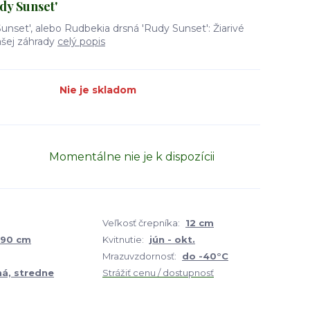
dy Sunset'
unset', alebo Rudbekia drsná 'Rudy Sunset': Žiarivé
ašej záhrady
celý popis
Nie je skladom
Momentálne nie je k dispozícii
Veľkosť črepníka:
12 cm
 90 cm
Kvitnutie:
jún - okt.
Mrazuvzdornosť:
do -40°C
á, stredne
Strážiť cenu / dostupnosť