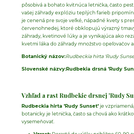
pôsobivá a bohato kvitnúca letnička, často pest
vašej záhrady explóziu teplých farieb pripomí
je cenená pre svoje veľké, nápadné kvety s prem
červenohnedej, ktoré obklopujú výrazný tmavý 
záhrady, kvetinové lúky a je vynikajúca ako reza
kvetmi láka do záhrady množstvo opeľovačov a
Botanický názov:
Rudbeckia hirta 'Rudy Sunse
Slovenské názvy:
Rudbekia drsná 'Rudy Sun
Vzhľad a rast Rudbekie drsnej 'Rudy Su
Rudbeckia hirta 'Rudy Sunset'
je vzpriamená,
botanicky je letnička, často sa chová ako krátk
vysemeňovať.