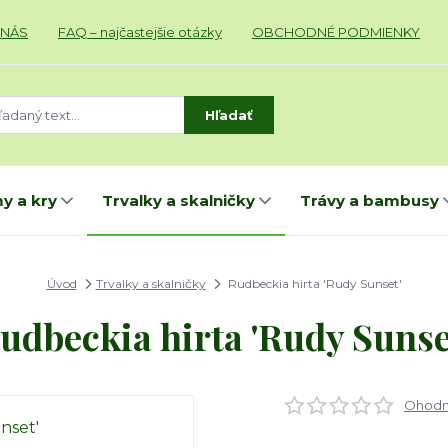
 NÁS
FAQ – najčastejšie otázky
OBCHODNÉ PODMIENKY
Hľadať
y a kry
Trvalky a skalničky
Trávy a bambusy
Úvod
Trvalky a skalničky
Rudbeckia hirta 'Rudy Sunset'
udbeckia hirta 'Rudy Sunse
Ohodno