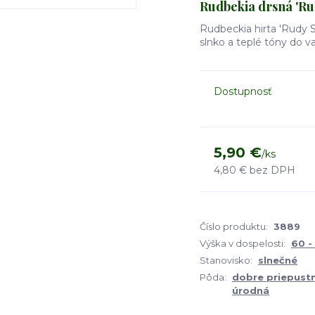
Rudbekia drsná 'Ru
Rudbeckia hirta 'Rudy S
slnko a teplé tóny do v
Dostupnosť
5,90 €
/
ks
4,80 €
bez DPH
Číslo produktu:
3889
Výška v dospelosti:
60 -
Stanovisko:
slnečné
Pôda:
dobre priepustn
úrodná