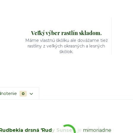
Veľký výber rastlín skladom.
Máme vlastnú škôlku ale dovážame tiež
rastliny z veľkých okrasných a lesných
škôlok.
notenie
0
Rudbekia drsná 'Rudy Sunset'
, je mimoriadne