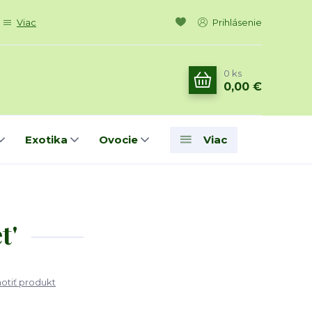
Viac
Prihlásenie
0
ks
0,00 €
Exotika
Ovocie
Viac
t'
tiť produkt