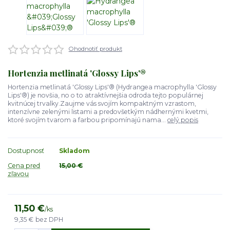
Ohodnotiť produkt
Hortenzia metlinatá 'Glossy Lips'®
Hortenzia metlinatá 'Glossy Lips'® (Hydrangea macrophylla 'Glossy
Lips'®) je novšia, no o to atraktívnejšia odroda tejto populárnej
kvitnúcej trvalky.Zaujme vás svojím kompaktným vzrastom,
intenzívne zelenými listami a predovšetkým nádhernými kvetmi,
ktoré svojím tvarom a farbou pripomínajú nama...
celý popis
Dostupnosť
Skladom
Cena pred
15,00 €
zľavou
11,50 €
/
ks
9,35 €
bez DPH