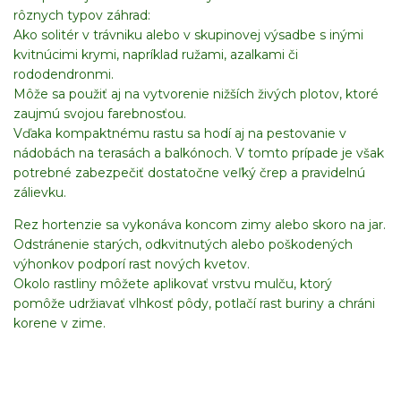
rôznych typov záhrad:
Ako solitér v trávniku alebo v skupinovej výsadbe s inými
kvitnúcimi krymi, napríklad ružami, azalkami či
rododendronmi.
Môže sa použiť aj na vytvorenie nižších živých plotov, ktoré
zaujmú svojou farebnosťou.
Vďaka kompaktnému rastu sa hodí aj na pestovanie v
nádobách na terasách a balkónoch. V tomto prípade je však
potrebné zabezpečiť dostatočne veľký črep a pravidelnú
zálievku.
Rez hortenzie sa vykonáva koncom zimy alebo skoro na jar.
Odstránenie starých, odkvitnutých alebo poškodených
výhonkov podporí rast nových kvetov.
Okolo rastliny môžete aplikovať vrstvu mulču, ktorý
pomôže udržiavať vlhkosť pôdy, potlačí rast buriny a chráni
korene v zime.