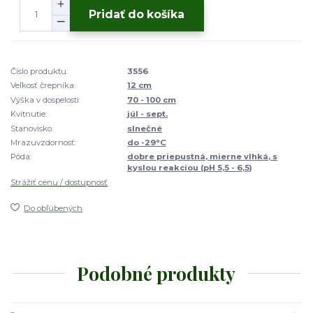
Pridať do košíka
Číslo produktu:
3556
Veľkosť črepníka:
12 cm
Výška v dospelosti:
70 - 100 cm
Kvitnutie:
júl - sept.
Stanovisko:
slnečné
Mrazuvzdornosť:
do -29°C
Pôda:
dobre priepustná, mierne vlhká, s
kyslou reakciou (pH 5,5 - 6,5)
Strážiť cenu / dostupnosť
Do obľúbených
Podobné produkty