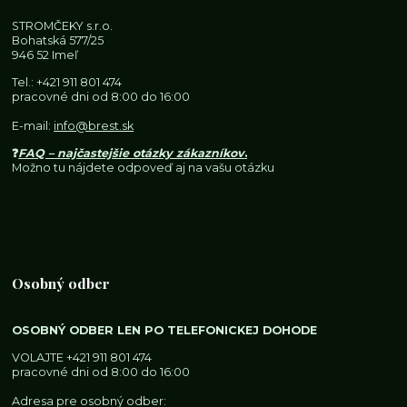
STROMČEKY s.r.o.
Bohatská 577/25
946 52 Imeľ
Tel.:
+421 911 801 474
pracovné dni od 8:00 do 16:00
E-mail:
info@brest.sk
❓
FAQ – najčastejšie otázky zákazníkov
.
Možno tu nájdete odpoveď aj na vašu otázku
Osobný odber
OSOBNÝ ODBER LEN PO TELEFONICKEJ DOHODE
VOLAJTE
+421 911 801 474
pracovné dni od 8:00 do 16:00
Adresa pre osobný odber: