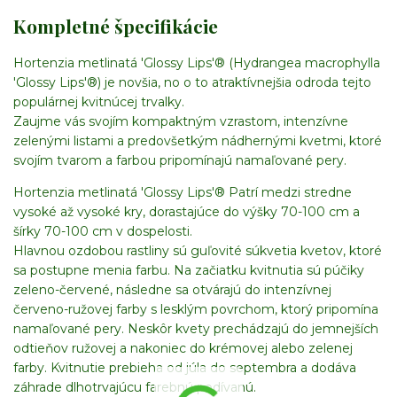
Kompletné špecifikácie
Hortenzia metlinatá 'Glossy Lips'® (Hydrangea macrophylla
'Glossy Lips'®) je novšia, no o to atraktívnejšia odroda tejto
populárnej kvitnúcej trvalky.
Zaujme vás svojím kompaktným vzrastom, intenzívne
zelenými listami a predovšetkým nádhernými kvetmi, ktoré
svojím tvarom a farbou pripomínajú namaľované pery.
Hortenzia metlinatá 'Glossy Lips'® Patrí medzi stredne
vysoké až vysoké kry, dorastajúce do výšky 70-100 cm a
šírky 70-100 cm v dospelosti.
Hlavnou ozdobou rastliny sú guľovité súkvetia kvetov, ktoré
sa postupne menia farbu. Na začiatku kvitnutia sú púčiky
zeleno-červené, následne sa otvárajú do intenzívnej
červeno-ružovej farby s lesklým povrchom, ktorý pripomína
namaľované pery. Neskôr kvety prechádzajú do jemnejších
odtieňov ružovej a nakoniec do krémovej alebo zelenej
farby. Kvitnutie prebieha od júla do septembra a dodáva
záhrade dlhotrvajúcu farebnú podívanú.