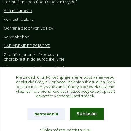
Formulár na odstúpenie od z
mluvy pdf
Ako nakupovať
Vernostná zľava
Ochrana osobných údajov
Veľkoobchod
NARIADENIE EP 2016/2031
Zabráňte prieniku škodcov a
chorôb rastlín do európskej únie
Zákazy, obmedzenia a osobitné
požiadavky pri dovoze a
Pre základnú funkčnosť, spríjemnenie používania webu,
obchodovaní s rastlinami
analytické účely a v prípade udelenia súhlasu aj na účely
cielenia reklamy využívame súbory cookies. Nastavenie
vlastných preferencií cookies môžete kedykoľvek upraviť
odkazom v spodnej časti stránok.
Súhlasím
Nastavenia
Upravit sběr cookies.
Súhlas môžete odmietnuť
tu
.