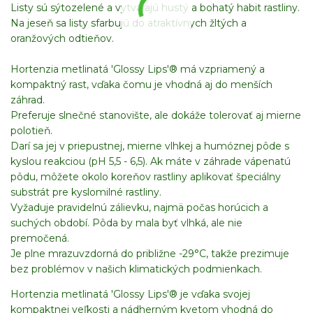
Listy sú sýtozelené a vytvárajú hustý a bohatý habit rastliny.
Na jeseň sa listy sfarbujú do atraktívnych žltých a
oranžových odtieňov.
Hortenzia metlinatá 'Glossy Lips'® má vzpriamený a
kompaktný rast, vďaka čomu je vhodná aj do menších
záhrad.
Preferuje slnečné stanovište, ale dokáže tolerovať aj mierne
polotieň.
Darí sa jej v priepustnej, mierne vlhkej a humóznej pôde s
kyslou reakciou (pH 5,5 - 6,5). Ak máte v záhrade vápenatú
pôdu, môžete okolo koreňov rastliny aplikovať špeciálny
substrát pre kyslomilné rastliny.
Vyžaduje pravidelnú zálievku, najmä počas horúcich a
suchých období. Pôda by mala byť vlhká, ale nie
premočená.
Je plne mrazuvzdorná do približne -29°C, takže prezimuje
bez problémov v našich klimatických podmienkach.
Hortenzia metlinatá 'Glossy Lips'® je vďaka svojej
kompaktnej veľkosti a nádherným kvetom vhodná do