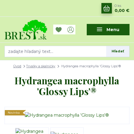
0
ks
0,00 €
Menu
Hľadať
Úvod
Trvalky a skalničky
Hydrangea macrophylla 'Glossy Lips'®
Hydrangea macrophylla
'Glossy Lips'®
Novinka