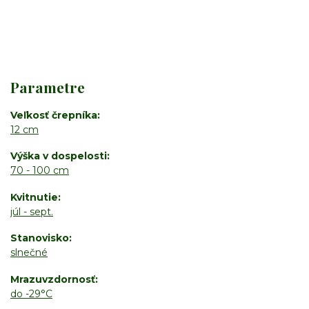
Parametre
Veľkosť črepníka
12 cm
Výška v dospelosti
70 - 100 cm
Kvitnutie
júl - sept.
Stanovisko
slnečné
Mrazuvzdornosť
do -29°C