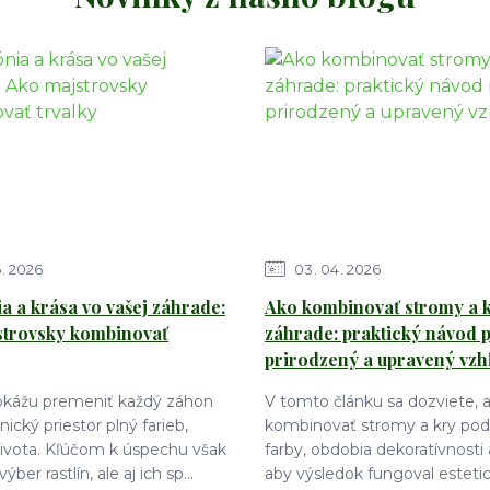
6
2026
03
04
2026
 a krása vo vašej záhrade:
Ako kombinovať stromy a k
strovsky kombinovať
záhrade: praktický návod 
prirodzený a upravený vzh
dokážu premeniť každý záhon
V tomto článku sa dozviete, 
ický priestor plný farieb,
kombinovať stromy a kry podľ
života. Kľúčom k úspechu však
farby, obdobia dekoratívnosti 
výber rastlín, ale aj ich sp...
aby výsledok fungoval estetic