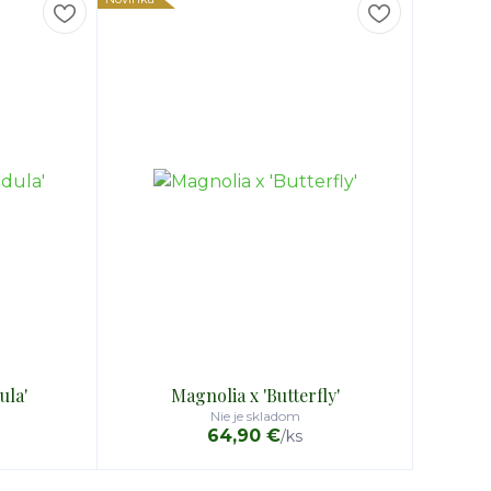
ula'
Magnolia x 'Butterfly'
Nie je skladom
64,90 €
/
ks