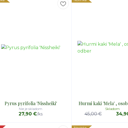
nka
Novinka
Pyrus pyrifolia 'Nissheiki'
Hurmi kaki 'Mela' , oso
Nie je skladom
Skladom
27,90 €
45,00 €
34,9
/
ks
a
Novinka