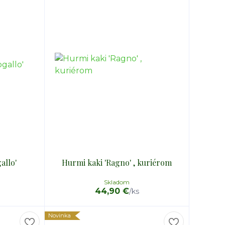
allo'
Hurmi kaki 'Ragno' , kuriérom
Skladom
44,90 €
/
ks
Novinka