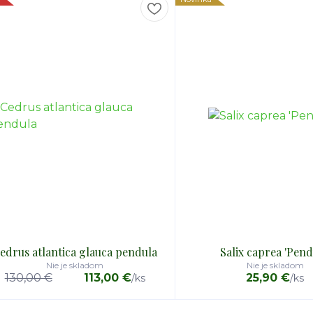
edrus atlantica glauca pendula
Salix caprea 'Pend
Nie je skladom
Nie je skladom
130,00 €
113,00 €
25,90 €
/
ks
/
ks