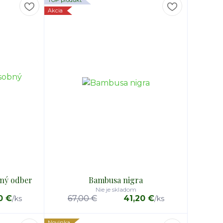
TOP produkt
Akcia
bný odber
Bambusa nigra
Nie je skladom
0 €
67,00 €
41,20 €
/
ks
/
ks
Novinka