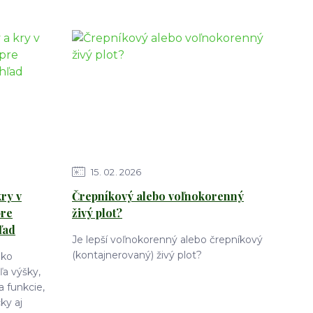
15
02
2026
ry v
Črepníkový alebo voľnokorenný
pre
živý plot?
ľad
Je lepší voľnokorenný alebo črepníkový
(kontajnerovaný) živý plot?
ako
a výšky,
a funkcie,
ky aj