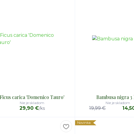
Ficus carica 'Domenico Tauro'
Bambusa nigra 3 l
Nie je skladom
Nie je skladom
29,90 €
19,99 €
14,5
/
ks
Novinka