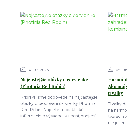
14
07
2026
09
0
Najčastejšie otázky o červienke
Harmónia
(Photinia Red Robin)
Ako maj
trvalky
Pripravili sme odpovede na najčastejšie
otázky o pestovaní červienky Photinia
Trvalky 
Red Robin. Nájdete tu praktické
na harmon
informácie o výsadbe, strihaní, hnojení,...
tvarov a 
nie je len 