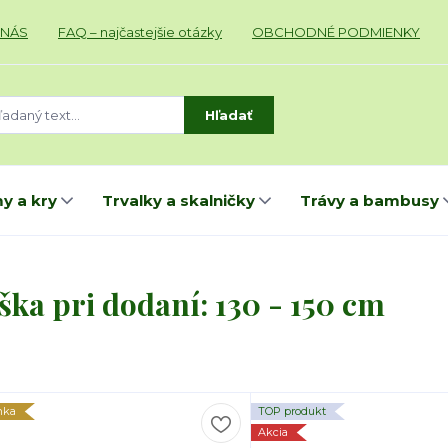
 NÁS
FAQ – najčastejšie otázky
OBCHODNÉ PODMIENKY
Hľadať
y a kry
Trvalky a skalničky
Trávy a bambusy
ška pri dodaní: 130 - 150 cm
nka
TOP produkt
Akcia