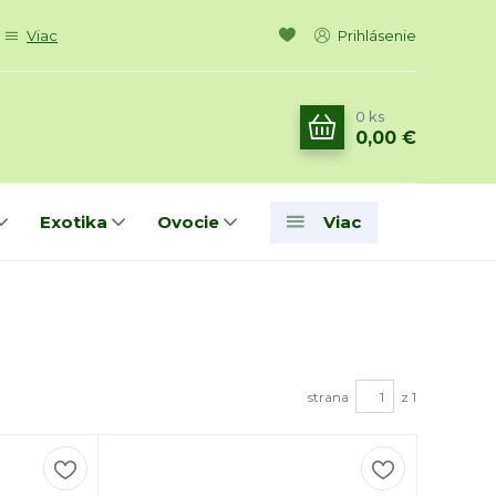
Viac
Prihlásenie
0
ks
0,00 €
Exotika
Ovocie
Viac
strana
z 1