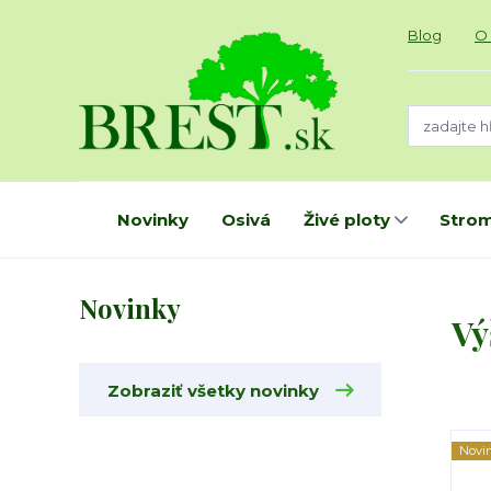
Blog
O
Novinky
Osivá
Živé ploty
Strom
Novinky
Vý
Zobraziť všetky novinky
Novi