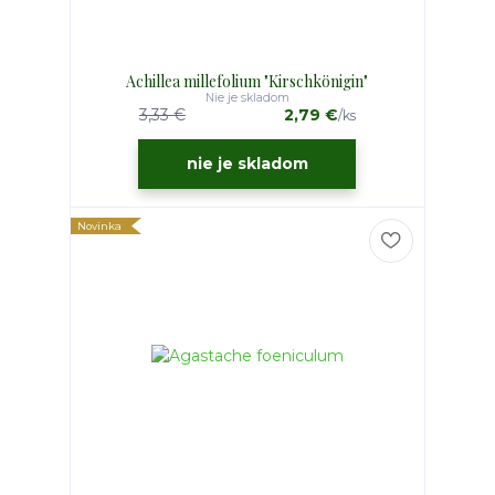
Achillea millefolium "Kirschkönigin"
Nie je skladom
3,33 €
2,79 €
/
ks
nie je skladom
Novinka