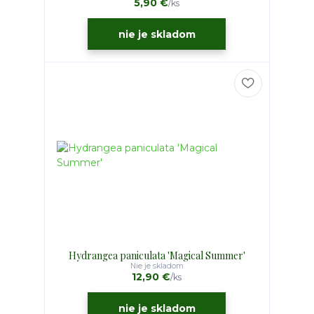
5,90 €
/
ks
nie je skladom
Hydrangea paniculata 'Magical Summer'
Nie je skladom
12,90 €
/
ks
nie je skladom