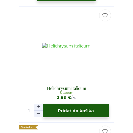
Helichrysum italicum
Skladom
2,89 €
/
ks
Pridať do košíka
Novinka