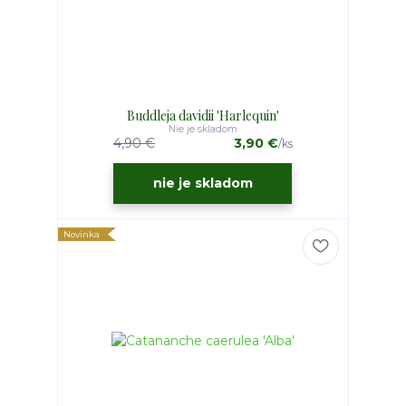
Buddleja davidii 'Harlequin'
Nie je skladom
4,90 €
3,90 €
/
ks
nie je skladom
Novinka