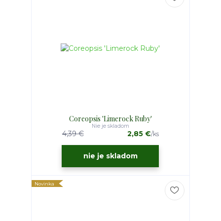
Coreopsis 'Limerock Ruby'
Nie je skladom
4,39 €
2,85 €
/
ks
nie je skladom
Novinka