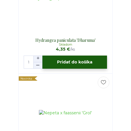
Hydrangea paniculata 'Dharuma'
Skladom
4,35 €
/
ks
Pridať do košíka
Novinka