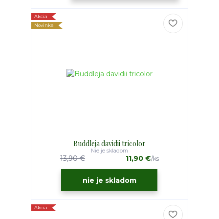
Akcia
Novinka
Buddleja davidii tricolor
Nie je skladom
13,90 €
11,90 €
/
ks
nie je skladom
Akcia