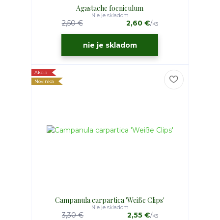
Agastache foeniculum
Nie je skladom
2,50 €
2,60 €
/
ks
nie je skladom
Akcia
Novinka
Campanula carpartica 'Weiße Clips'
Nie je skladom
3,30 €
2,55 €
/
ks