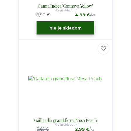
Canna Indica 'Cannova Yellow'
Nie je skladom
8,90 €
4,99 €
/
ks
nie je skladom
'Gaillardia grandiflora 'Mesa Peach'
Nie je skladom
3,65 €
2,99 €
/
ks