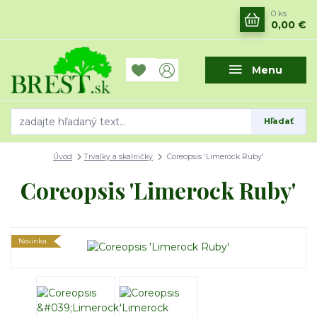
0
ks
0,00 €
Menu
Hľadať
Úvod
Trvalky a skalničky
Coreopsis 'Limerock Ruby'
Coreopsis 'Limerock Ruby'
Novinka