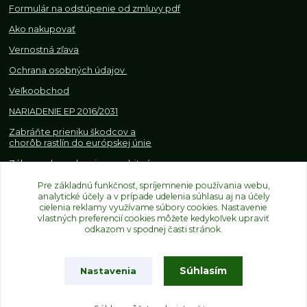
Formulár na odstúpenie od z
mluvy pdf
Ako nakupovať
Vernostná zľava
Ochrana osobných údajov
Veľkoobchod
NARIADENIE EP 2016/2031
Zabráňte prieniku škodcov a
chorôb rastlín do európskej únie
Zákazy, obmedzenia a osobitné
požiadavky pri dovoze a
Pre základnú funkčnosť, spríjemnenie používania webu,
obchodovaní s rastlinami
analytické účely a v prípade udelenia súhlasu aj na účely
cielenia reklamy využívame súbory cookies. Nastavenie
vlastných preferencií cookies môžete kedykoľvek upraviť
odkazom v spodnej časti stránok.
Súhlasím
Nastavenia
Upravit sběr cookies.