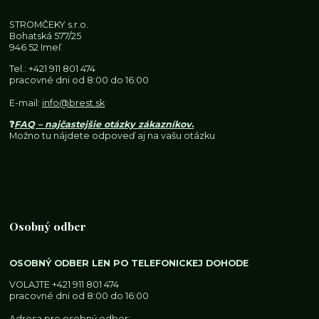
STROMČEKY s.r.o.
Bohatská 577/25
946 52 Imeľ
Tel.:
+421 911 801 474
pracovné dni od 8:00 do 16:00
E-mail:
info@brest.sk
❓
FAQ – najčastejšie otázky zákazníkov
.
Možno tu nájdete odpoveď aj na vašu otázku
Osobný odber
OSOBNÝ ODBER LEN PO TELEFONICKEJ DOHODE
VOLAJTE
+421 911 801 474
pracovné dni od 8:00 do 16:00
Adresa pre osobný odber: