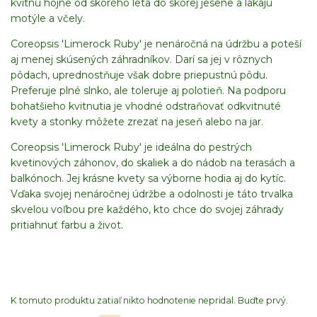
kvitnú hojne od skorého leta do skorej jesene a lákajú
motýle a včely.
Coreopsis 'Limerock Ruby' je nenáročná na údržbu a poteší
aj menej skúsených záhradníkov. Darí sa jej v rôznych
pôdach, uprednostňuje však dobre priepustnú pôdu.
Preferuje plné slnko, ale toleruje aj polotieň. Na podporu
bohatšieho kvitnutia je vhodné odstraňovať odkvitnuté
kvety a stonky môžete zrezať na jeseň alebo na jar.
Coreopsis 'Limerock Ruby' je ideálna do pestrých
kvetinových záhonov, do skaliek a do nádob na terasách a
balkónoch. Jej krásne kvety sa výborne hodia aj do kytíc.
Vďaka svojej nenáročnej údržbe a odolnosti je táto trvalka
skvelou voľbou pre každého, kto chce do svojej záhrady
pritiahnuť farbu a život.
K tomuto produktu zatiaľ nikto hodnotenie nepridal. Buďte prvý.