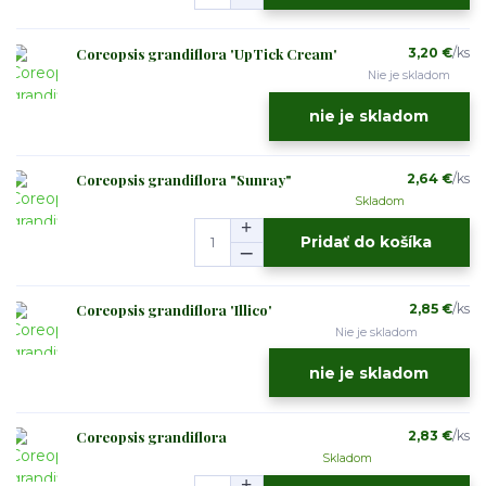
Coreopsis grandiflora 'UpTick Cream'
3,20 €
/
ks
Nie je skladom
nie je skladom
Coreopsis grandiflora "Sunray"
2,64 €
/
ks
Skladom
Pridať do košíka
Coreopsis grandiflora 'Illico'
2,85 €
/
ks
Nie je skladom
nie je skladom
Coreopsis grandiflora
2,83 €
/
ks
Skladom