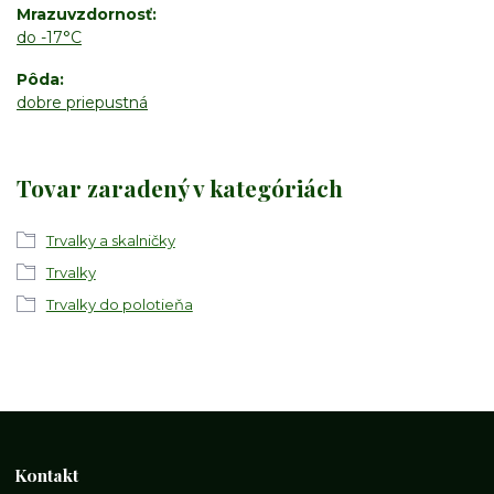
Mrazuvzdornosť
do -17°C
Pôda
dobre priepustná
Tovar zaradený v kategóriách
Trvalky a skalničky
Trvalky
Trvalky do polotieňa
Kontakt