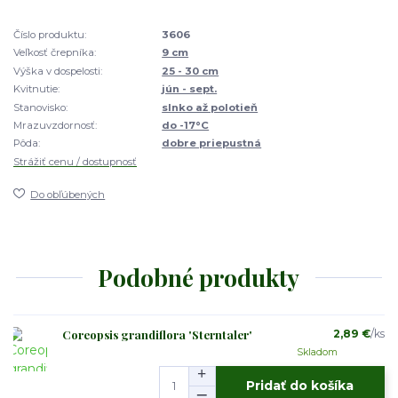
Číslo produktu:
3606
Veľkosť črepníka:
9 cm
Výška v dospelosti:
25 - 30 cm
Kvitnutie:
jún - sept.
Stanovisko:
slnko až polotieň
Mrazuvzdornosť:
do -17°C
Pôda:
dobre priepustná
Strážiť cenu / dostupnosť
Do obľúbených
Podobné produkty
Coreopsis grandiflora 'Sterntaler'
2,89 €
/
ks
Skladom
Pridať do košíka