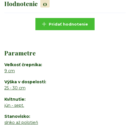
Hodnotenie
0
Pridať hodnotenie
Parametre
Veľkosť črepníka
9 cm
Výška v dospelosti
25 - 30 cm
Kvitnutie
jún - sept.
Stanovisko
slnko až polotieň