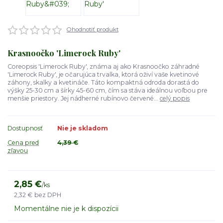
Ohodnotiť produkt
Krasnoočko 'Limerock Ruby'
Coreopsis 'Limerock Ruby', známa aj ako Krasnoočko záhradné
'Limerock Ruby', je očarujúca trvalka, ktorá oživí vaše kvetinové
záhony, skalky a kvetináče. Táto kompaktná odroda dorastá do
výšky 25-30 cm a šírky 45-60 cm, čím sa stáva ideálnou voľbou pre
menšie priestory. Jej nádherné rubínovo červené...
celý popis
Dostupnosť
Nie je skladom
Cena pred
4,39 €
zľavou
2,85 €
/
ks
2,32 €
bez DPH
Momentálne nie je k dispozícii