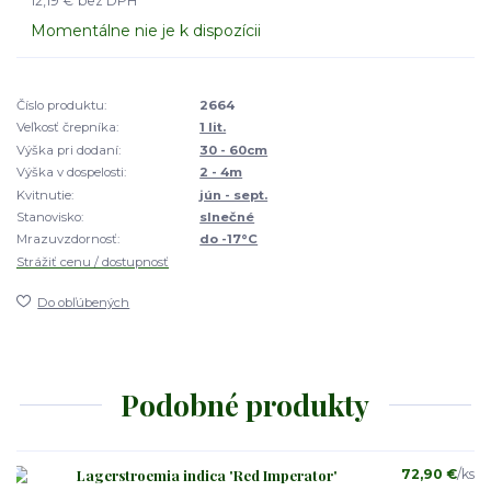
12,19 €
bez DPH
Momentálne nie je k dispozícii
Číslo produktu:
2664
Veľkosť črepníka:
1 lit.
Výška pri dodaní:
30 - 60cm
Výška v dospelosti:
2 - 4m
Kvitnutie:
jún - sept.
Stanovisko:
slnečné
Mrazuvzdornosť:
do -17°C
Strážiť cenu / dostupnosť
Do obľúbených
Podobné produkty
Lagerstroemia indica 'Red Imperator'
72,90 €
/
ks