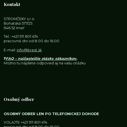
Kontakt
STROMČEKY s.r.o.
Bohatská 577/25
946 52 Imeľ
Tel.:
+421 911 801 474
pracovné dni od 8:00 do 16:00
E-mail:
info@brest.sk
❓
FAQ – najčastejšie otázky zákazníkov
.
Možno tu nájdete odpoveď aj na vašu otázku
Osobný odber
OSOBNÝ ODBER LEN PO TELEFONICKEJ DOHODE
VOLAJTE
+421 911 801 474
pracovné dni od 8:00 do 16:00