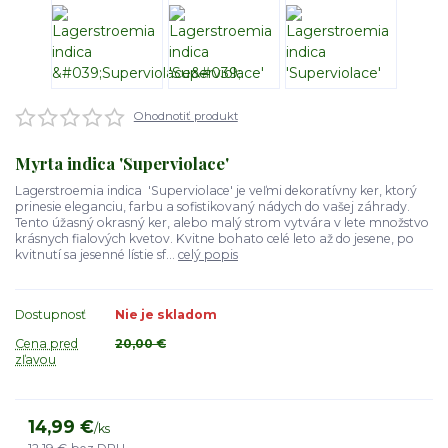
Ohodnotiť produkt
Myrta indica 'Superviolace'
Lagerstroemia indica 'Superviolace' je veľmi dekoratívny ker, ktorý
prinesie eleganciu, farbu a sofistikovaný nádych do vašej záhrady.
Tento úžasný okrasný ker, alebo malý strom vytvára v lete množstvo
krásnych fialových kvetov. Kvitne bohato celé leto až do jesene, po
kvitnutí sa jesenné lístie sf...
celý popis
Dostupnosť
Nie je skladom
Cena pred
20,00 €
zľavou
14,99 €
/
ks