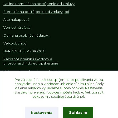
Online Formulár na odstúpenie od zmluvy
Formulár na odstúpenie od z
mluvy pdf
Ako nakupovať
Vernostná zľava
Ochrana osobných údajov
Veľkoobchod
NARIADENIE EP 2016/2031
Zabráňte prieniku škodcov a
chorôb rastlín do európskej únie
Zákazy, obmedzenia a osobitné
požiadavky pri dovoze a
Pre základnú funkčnosť, spríjemnenie používania webu,
obchodovaní s rastlinami
analytické účely a v prípade udelenia súhlasu aj na účely
cielenia reklamy využívame súbory cookies. Nastavenie
vlastných preferencií cookies môžete kedykoľvek upraviť
odkazom v spodnej časti stránok.
Súhlasím
Nastavenia
Upravit sběr cookies.