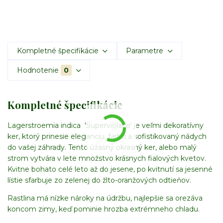
Kompletné špecifikácie
Parametre
Hodnotenie
0
Kompletné špecifikácie
Lagerstroemia indica 'Superviolace' je veľmi dekoratívny
ker, ktorý prinesie eleganciu, farbu a sofistikovaný nádych
do vašej záhrady. Tento úžasný okrasný ker, alebo malý
strom vytvára v lete množstvo krásnych fialových kvetov.
Kvitne bohato celé leto až do jesene, po kvitnutí sa jesenné
lístie sfarbuje zo zelenej do žlto-oranžových odtieňov.
Rastlina má nízke nároky na údržbu, najlepšie sa orezáva
koncom zimy, keď pominie hrozba extrémneho chladu.