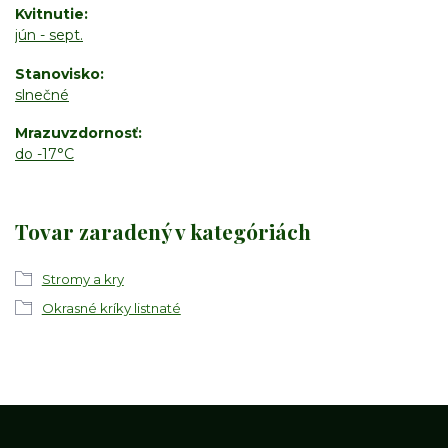
Kvitnutie
jún - sept.
Stanovisko
slnečné
Mrazuvzdornosť
do -17°C
Tovar zaradený v kategóriách
Stromy a kry
Okrasné kríky listnaté