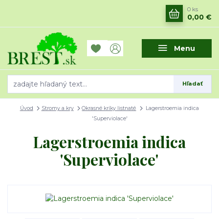
0
ks
0,00 €
Menu
Hľadať
Úvod
Stromy a kry
Okrasné kríky listnaté
Lagerstroemia indica
'Superviolace'
Lagerstroemia indica
'Superviolace'