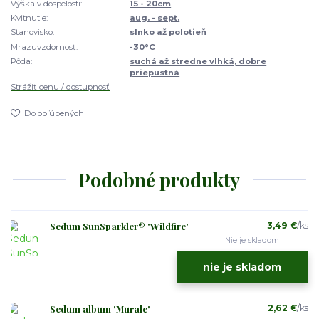
Výška v dospelosti:
15 - 20cm
Kvitnutie:
aug. - sept.
Stanovisko:
slnko až polotieň
Mrazuvzdornosť:
-30°C
Pôda:
suchá až stredne vlhká, dobre
priepustná
Strážiť cenu / dostupnosť
Do obľúbených
Podobné produkty
Sedum SunSparkler® 'Wildfire'
3,49 €
/
ks
Nie je skladom
nie je skladom
Sedum album 'Murale'
2,62 €
/
ks