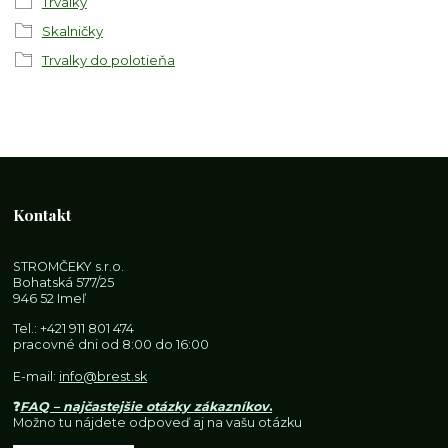
Trvalky
Skalničky
Trvalky do polotieňa
Kontakt
STROMČEKY s.r.o.
Bohatská 577/25
946 52 Imeľ
Tel.:
+421 911 801 474
pracovné dni od 8:00 do 16:00
E-mail:
info@brest.sk
❓
FAQ – najčastejšie otázky zákazníkov
.
Možno tu nájdete odpoveď aj na vašu otázku