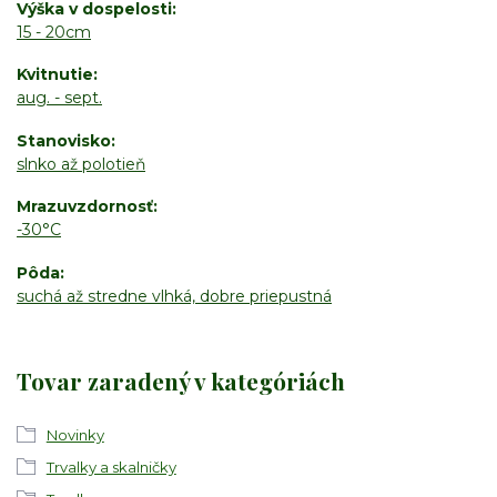
Výška v dospelosti
15 - 20cm
Kvitnutie
aug. - sept.
Stanovisko
slnko až polotieň
Mrazuvzdornosť
-30°C
Pôda
suchá až stredne vlhká, dobre priepustná
Tovar zaradený v kategóriách
Novinky
Trvalky a skalničky