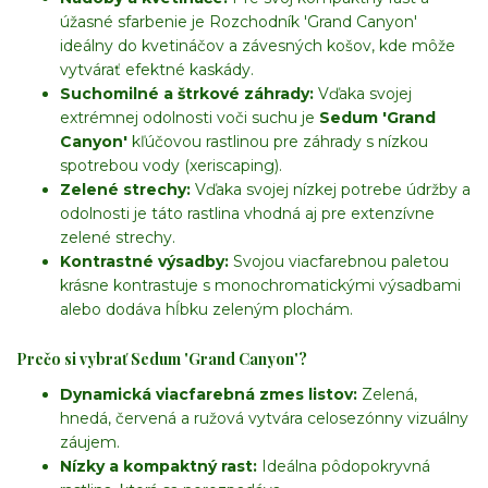
úžasné sfarbenie je Rozchodník 'Grand Canyon'
ideálny do kvetináčov a závesných košov, kde môže
vytvárať efektné kaskády.
Suchomilné a štrkové záhrady:
Vďaka svojej
extrémnej odolnosti voči suchu je
Sedum 'Grand
Canyon'
kľúčovou rastlinou pre záhrady s nízkou
spotrebou vody (xeriscaping).
Zelené strechy:
Vďaka svojej nízkej potrebe údržby a
odolnosti je táto rastlina vhodná aj pre extenzívne
zelené strechy.
Kontrastné výsadby:
Svojou viacfarebnou paletou
krásne kontrastuje s monochromatickými výsadbami
alebo dodáva hĺbku zeleným plochám.
Prečo si vybrať Sedum 'Grand Canyon'?
Dynamická viacfarebná zmes listov:
Zelená,
hnedá, červená a ružová vytvára celosezónny vizuálny
záujem.
Nízky a kompaktný rast:
Ideálna pôdopokryvná