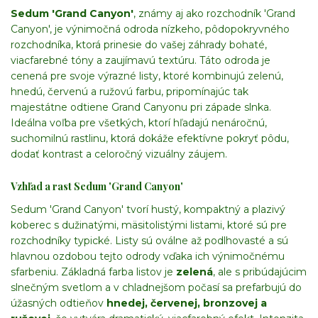
Sedum 'Grand Canyon'
, známy aj ako rozchodník 'Grand
Canyon', je výnimočná odroda nízkeho, pôdopokryvného
rozchodníka, ktorá prinesie do vašej záhrady bohaté,
viacfarebné tóny a zaujímavú textúru. Táto odroda je
cenená pre svoje výrazné listy, ktoré kombinujú zelenú,
hnedú, červenú a ružovú farbu, pripomínajúc tak
majestátne odtiene Grand Canyonu pri západe slnka.
Ideálna voľba pre všetkých, ktorí hľadajú nenáročnú,
suchomilnú rastlinu, ktorá dokáže efektívne pokryť pôdu,
dodať kontrast a celoročný vizuálny záujem.
Vzhľad a rast Sedum 'Grand Canyon'
Sedum 'Grand Canyon' tvorí hustý, kompaktný a plazivý
koberec s dužinatými, mäsitolistými listami, ktoré sú pre
rozchodníky typické. Listy sú oválne až podlhovasté a sú
hlavnou ozdobou tejto odrody vďaka ich výnimočnému
sfarbeniu. Základná farba listov je
zelená
, ale s pribúdajúcim
slnečným svetlom a v chladnejšom počasí sa prefarbujú do
úžasných odtieňov
hnedej, červenej, bronzovej a