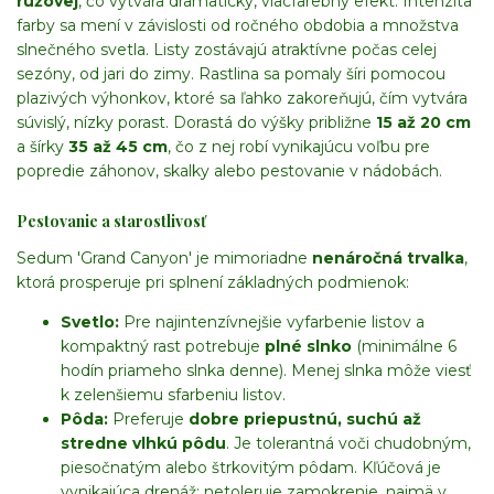
ružovej
, čo vytvára dramatický, viacfarebný efekt. Intenzita
farby sa mení v závislosti od ročného obdobia a množstva
slnečného svetla. Listy zostávajú atraktívne počas celej
sezóny, od jari do zimy. Rastlina sa pomaly šíri pomocou
plazivých výhonkov, ktoré sa ľahko zakoreňujú, čím vytvára
súvislý, nízky porast. Dorastá do výšky približne
15 až 20 cm
a šírky
35 až 45 cm
, čo z nej robí vynikajúcu voľbu pre
popredie záhonov, skalky alebo pestovanie v nádobách.
Pestovanie a starostlivosť
Sedum 'Grand Canyon' je mimoriadne
nenáročná trvalka
,
ktorá prosperuje pri splnení základných podmienok:
Svetlo:
Pre najintenzívnejšie vyfarbenie listov a
kompaktný rast potrebuje
plné slnko
(minimálne 6
hodín priameho slnka denne). Menej slnka môže viesť
k zelenšiemu sfarbeniu listov.
Pôda:
Preferuje
dobre priepustnú, suchú až
stredne vlhkú pôdu
. Je tolerantná voči chudobným,
piesočnatým alebo štrkovitým pôdam. Kľúčová je
vynikajúca drenáž; netoleruje zamokrenie, najmä v