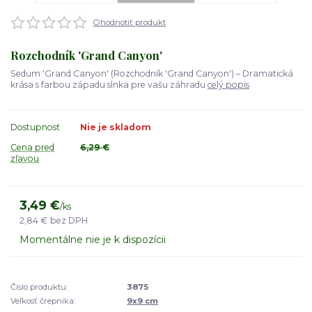
Ohodnotiť produkt
Rozchodník 'Grand Canyon'
Sedum 'Grand Canyon' (Rozchodník 'Grand Canyon') – Dramatická
krása s farbou západu slnka pre vašu záhradu
celý popis
Dostupnosť
Nie je skladom
Cena pred
6,29 €
zľavou
3,49 €
/
ks
2,84 €
bez DPH
Momentálne nie je k dispozícii
Číslo produktu:
3875
Veľkosť črepníka:
9x9 cm