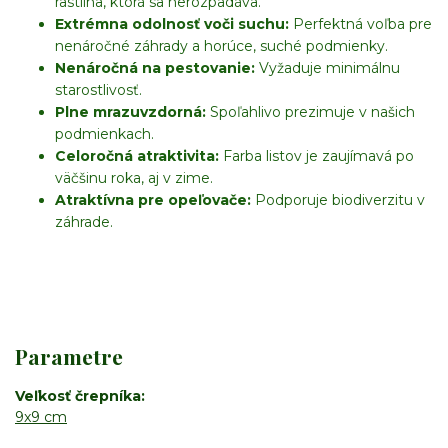
rastlina, ktorá sa nerozpadáva.
Extrémna odolnosť voči suchu:
Perfektná voľba pre
nenáročné záhrady a horúce, suché podmienky.
Nenáročná na pestovanie:
Vyžaduje minimálnu
starostlivosť.
Plne mrazuvzdorná:
Spoľahlivo prezimuje v našich
podmienkach.
Celoročná atraktivita:
Farba listov je zaujímavá po
väčšinu roka, aj v zime.
Atraktívna pre opeľovače:
Podporuje biodiverzitu v
záhrade.
Parametre
Veľkosť črepníka
9x9 cm