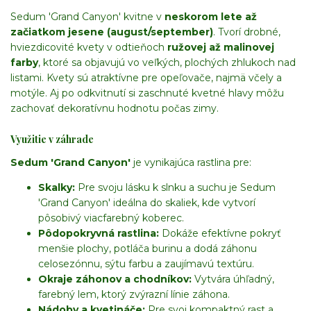
Sedum 'Grand Canyon' kvitne v
neskorom lete až
začiatkom jesene (august/september)
. Tvorí drobné,
hviezdicovité kvety v odtieňoch
ružovej až malinovej
farby
, ktoré sa objavujú vo veľkých, plochých zhlukoch nad
listami. Kvety sú atraktívne pre opeľovače, najmä včely a
motýle. Aj po odkvitnutí si zaschnuté kvetné hlavy môžu
zachovať dekoratívnu hodnotu počas zimy.
Využitie v záhrade
Sedum 'Grand Canyon'
je vynikajúca rastlina pre:
Skalky:
Pre svoju lásku k slnku a suchu je Sedum
'Grand Canyon' ideálna do skaliek, kde vytvorí
pôsobivý viacfarebný koberec.
Pôdopokryvná rastlina:
Dokáže efektívne pokryť
menšie plochy, potláča burinu a dodá záhonu
celosezónnu, sýtu farbu a zaujímavú textúru.
Okraje záhonov a chodníkov:
Vytvára úhľadný,
farebný lem, ktorý zvýrazní línie záhona.
Nádoby a kvetináče:
Pre svoj kompaktný rast a