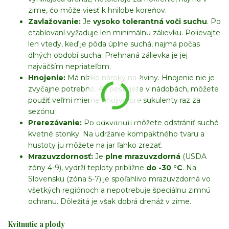
zime, čo môže viesť k hnilobe koreňov.
Zavlažovanie:
Je
vysoko tolerantná voči suchu
. Po
etablovaní vyžaduje len minimálnu zálievku. Polievajte
len vtedy, keď je pôda úplne suchá, najmä počas
dlhých období sucha. Prehnaná zálievka je jej
najväčším nepriateľom.
Hnojenie:
Má nízke nároky na živiny. Hnojenie nie je
zvyčajne potrebné. Ak pestujete v nádobách, môžete
použiť veľmi mierne hnojivo pre sukulenty raz za
sezónu.
Prerezávanie:
Po odkvitnutí môžete odstrániť suché
kvetné stonky. Na udržanie kompaktného tvaru a
hustoty ju môžete na jar ľahko zrezať.
Mrazuvzdornosť:
Je
plne mrazuvzdorná
(USDA
zóny 4-9), vydrží teploty približne
do -30 °C
. Na
Slovensku (zóna 5-7) je spoľahlivo mrazuvzdorná vo
všetkých regiónoch a nepotrebuje špeciálnu zimnú
ochranu. Dôležitá je však dobrá drenáž v zime.
Kvitnutie a plody