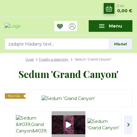
0
ks
0,00 €
Menu
Hľadať
Úvod
Trvalky a skalničky
Sedum 'Grand Canyon'
Sedum 'Grand Canyon'
Novinka