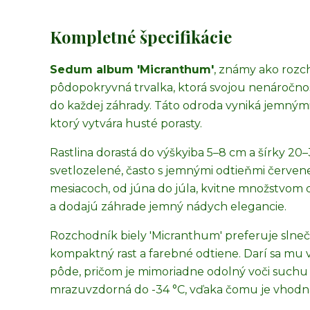
Kompletné špecifikácie
Sedum album 'Micranthum'
, známy ako rozch
pôdopokryvná trvalka, ktorá svojou nenáročn
do každej záhrady. Táto odroda vyniká jemnými
ktorý vytvára husté porasty.
Rastlina dorastá do výšky
iba 5–8 cm a šírky 20–
svetlozelené, často s jemnými odtieňmi červene
mesiacoch, od júna do júla, kvitne množstvom 
a dodajú záhrade jemný nádych elegancie.
Rozchodník biely 'Micranthum' preferuje slnečn
kompaktný rast a farebné odtiene. Darí sa mu v
pôde, pričom je mimoriadne odolný voči suchu 
mrazuvzdorná do -34 °C, vďaka čomu je vhodná 