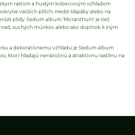
ím nízkym rastom a hustým kobercovým vzhľadom
pokrytie väčších plôch, medzi šľapáky alebo na
 erózii pôdy. Sedum album 'Micranthum' je tiež
hrad, suchých múrikov alebo ako doplnok k iným
vaniu a dekoratívnemu vzhľadu je Sedum album
, ktorí hľadajú nenáročnú a atraktívnu rastlinu na