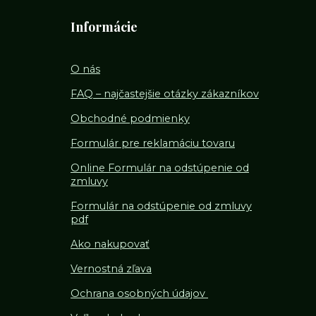
Informácie
O nás
FAQ – najčastejšie otázky zákazníkov
Obchodné podmienky
Formulár pre reklamáciu tovaru
Online Formulár na odstúpenie od
zmluvy
Formulár na odstúpenie od z
mluvy
pdf
Ako nakupovať
Vernostná zľava
Ochrana osobných údajov