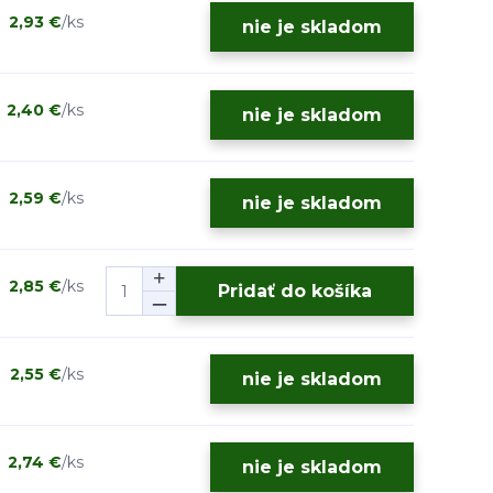
2,93 €
/
ks
nie je skladom
2,40 €
/
ks
nie je skladom
2,59 €
/
ks
nie je skladom
2,85 €
/
ks
Pridať do košíka
2,55 €
/
ks
nie je skladom
2,74 €
/
ks
nie je skladom