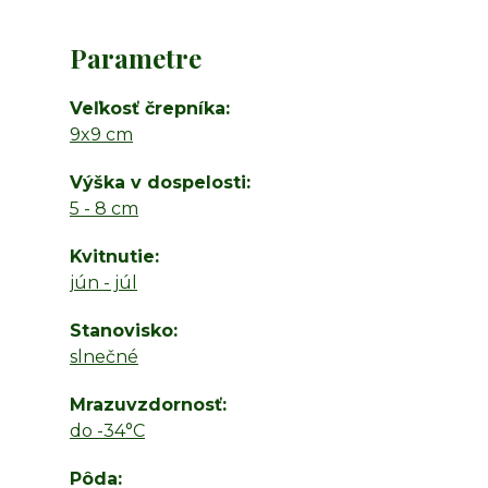
Parametre
Veľkosť črepníka
9x9 cm
Výška v dospelosti
5 - 8 cm
Kvitnutie
jún - júl
Stanovisko
slnečné
Mrazuvzdornosť
do -34°C
Pôda