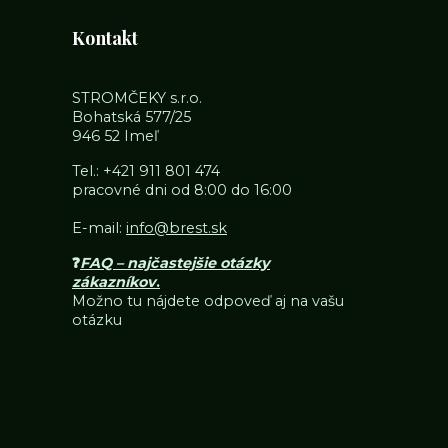
Kontakt
STROMČEKY s.r.o.
Bohatská 577/25
946 52 Imeľ
Tel.:
+421 911 801 474
pracovné dni od 8:00 do 16:00
E-mail:
info@brest.sk
❓
FAQ – najčastejšie otázky
zákazníkov
.
Možno tu nájdete odpoveď aj na vašu
otázku