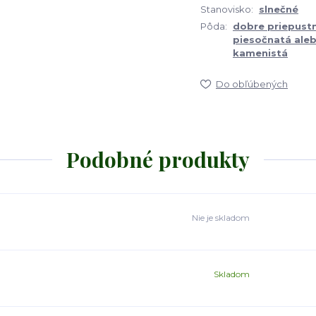
Stanovisko:
slnečné
Pôda:
dobre priepust
piesočnatá ale
kamenistá
Do obľúbených
Podobné produkty
Nie je skladom
Skladom