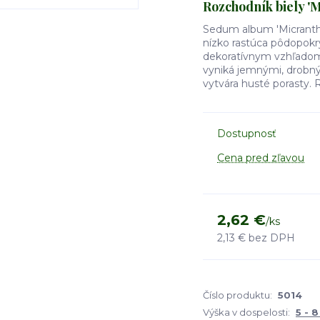
Rozchodník biely '
Sedum album 'Micranthu
nízko rastúca pôdopokr
dekoratívnym vzhľadom
vyniká jemnými, drobný
vytvára husté porasty. R
Dostupnosť
Cena pred zľavou
2,62 €
/
ks
2,13 €
bez DPH
Číslo produktu:
5014
Výška v dospelosti:
5 - 