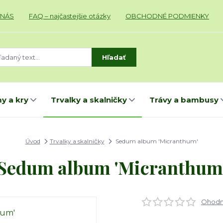
 NÁS
FAQ – najčastejšie otázky
OBCHODNÉ PODMIENKY
Hľadať
y a kry
Trvalky a skalničky
Trávy a bambusy
Úvod
Trvalky a skalničky
Sedum album 'Micranthum'
Sedum album 'Micranthum
Ohodno