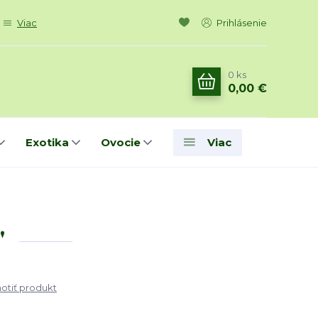
Viac
Prihlásenie
0
ks
0,00 €
Exotika
Ovocie
Viac
'
tiť produkt