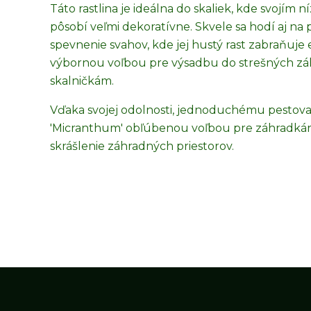
Táto rastlina je ideálna do skaliek, kde svoj
pôsobí veľmi dekoratívne. Skvele sa hodí aj na 
spevnenie svahov, kde jej hustý rast zabraňuje
výbornou voľbou pre výsadbu do strešných zá
skalničkám.
Vďaka svojej odolnosti, jednoduchému pesto
'Micranthum' obľúbenou voľbou pre záhradkárov
skrášlenie záhradných priestorov.