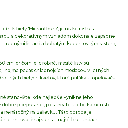
odník biely 'Micranthum', je nízko rastúca
osťou a dekoratívnym vzhľadom dokonale zapadne
, drobnými listami a bohatým kobercovitým rastom,
30 cm, pričom jej drobné, mäsité listy sú
j, najmä počas chladnejších mesiacov. V letných
drobných bielych kvetov, ktoré prilákajú opeľovače
é stanovište, kde najlepšie vynikne jeho
 dobre priepustnej, piesočnatej alebo kamenistej
a nenáročný na zálievku. Táto odroda je
na pestovanie aj v chladnejších oblastiach.