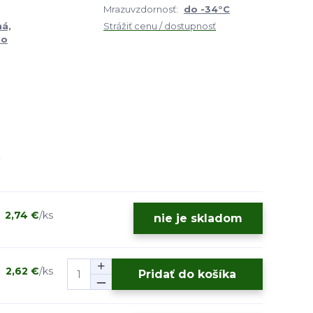
Mrazuvzdornosť:
do -34°C
ná,
Strážiť cenu / dostupnosť
bo
2,74 €
/
ks
nie je skladom
2,62 €
/
ks
Pridať do košíka