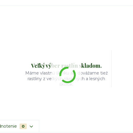
Veľký výber rastlín skladom.
Máme vlastnú škôlku ale dovážame tiež
rastliny z veľkých okrasných a lesných
škôlok.
notenie
0