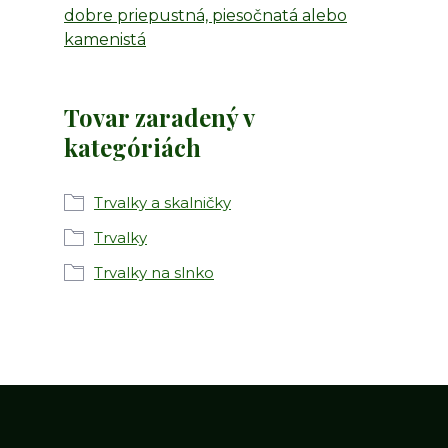
dobre priepustná, piesočnatá alebo
kamenistá
Tovar zaradený v
kategóriách
Trvalky a skalničky
Trvalky
Trvalky na slnko