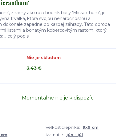
Micranthum'
m', známy ako rozchodník biely 'Micranthum', je
yvná trvalka, ktorá svojou nenáročnosťou a
 dokonale zapadne do každej záhrady. Táto odroda
mi listami a bohatým kobercovitým rastom, ktorý
a...
celý popis
Nie je skladom
3,43 €
Momentálne nie je k dispozícii
Veľkosť črepníka:
9x9 cm
8 cm
Kvitnutie:
jún - júl