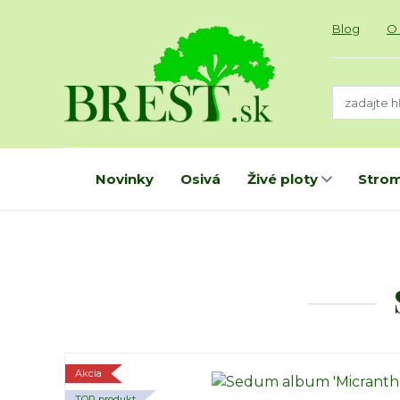
Blog
O
Novinky
Osivá
Živé ploty
Strom
Akcia
TOP produkt