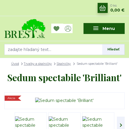
0
ks
0,00 €
Menu
Hľadať
Úvod
Trvalky a skalničky
Skalničky
Sedum spectabile 'Brilliant'
Sedum spectabile 'Brilliant'
Akcia