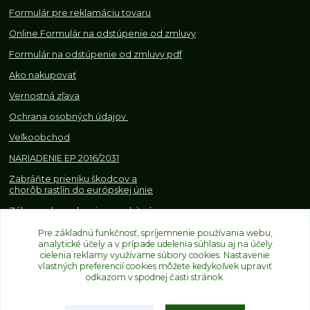
Formulár pre reklamáciu tovaru
Online Formulár na odstúpenie od zmluvy
Formulár na odstúpenie od z
mluvy pdf
Ako nakupovať
Vernostná zľava
Ochrana osobných údajov
Veľkoobchod
NARIADENIE EP 2016/2031
Zabráňte prieniku škodcov a
chorôb rastlín do európskej únie
Zákazy, obmedzenia a osobitné
požiadavky pri dovoze a
Pre základnú funkčnosť, spríjemnenie používania webu,
obchodovaní s rastlinami
analytické účely a v prípade udelenia súhlasu aj na účely
cielenia reklamy využívame súbory cookies. Nastavenie
vlastných preferencií cookies môžete kedykoľvek upraviť
odkazom v spodnej časti stránok.