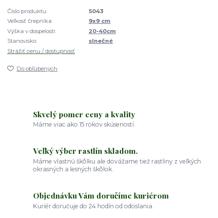
Číslo produktu:
5043
Veľkosť črepníka:
9x9 cm
Výška v dospelosti:
20-40cm
Stanovisko:
slnečné
Strážiť cenu / dostupnosť
Do obľúbených
Skvelý pomer ceny a kvality
Máme viac ako 15 rokov skúseností.
Veľký výber rastlín skladom.
Máme vlastnú škôlku ale dovážame tiež rastliny z veľkých
okrasných a lesných škôlok.
Objednávku Vám doručíme kuriérom
Kuriér doručuje do 24 hodín od odoslania.