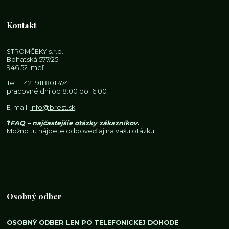
Kontakt
STROMČEKY s.r.o.
Bohatská 577/25
946 52 Imeľ
Tel.:
+421 911 801 474
pracovné dni od 8:00 do 16:00
E-mail:
info@brest.sk
❓
FAQ – najčastejšie otázky zákazníkov
.
Možno tu nájdete odpoveď aj na vašu otázku
Osobný odber
OSOBNÝ ODBER LEN PO TELEFONICKEJ DOHODE