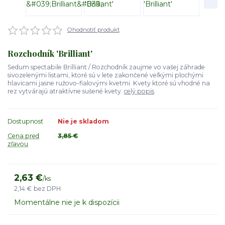
Ohodnotiť produkt
Rozchodník 'Brilliant'
Sedum spectabile Brilliant / Rozchodník zaujme vo vašej záhrade
sivozelenými listami, ktoré sú v lete zakončené veľkými plochými
hlavicami jasne ružovo-fialovými kvetmi. Kvety ktoré sú vhodné na
rez vytvárajú atraktívne sušené kvety.
celý popis
Dostupnosť
Nie je skladom
Cena pred
3,85 €
zľavou
2,63 €
/
ks
2,14 €
bez DPH
Momentálne nie je k dispozícii