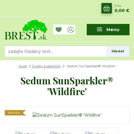
0
ks
0,00 €
Menu
Hľadať
Úvod
Trvalky a skalničky
Sedum SunSparkler® 'Wildfire'
Sedum SunSparkler®
'Wildfire'
Novinka