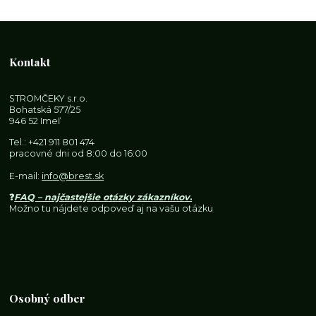
Kontakt
STROMČEKY s.r.o.
Bohatská 577/25
946 52 Imeľ
Tel.:
+421 911 801 474
pracovné dni od 8:00 do 16:00
E-mail:
info@brest.sk
❓
FAQ – najčastejšie otázky zákazníkov
.
Možno tu nájdete odpoveď aj na vašu otázku
Osobný odber