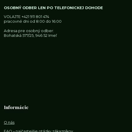
OSOBNÝ ODBER LEN PO TELEFONICKEJ DOHODE
VOLAJTE
+421 911 801 474
pracovné dni od 8:00 do 16:00
Adresa pre osobný odber:
Bohatská 577/25, 946 52 Imeľ
Informácie
O nás
FAQ – najčastejšie otázky zákazníkov