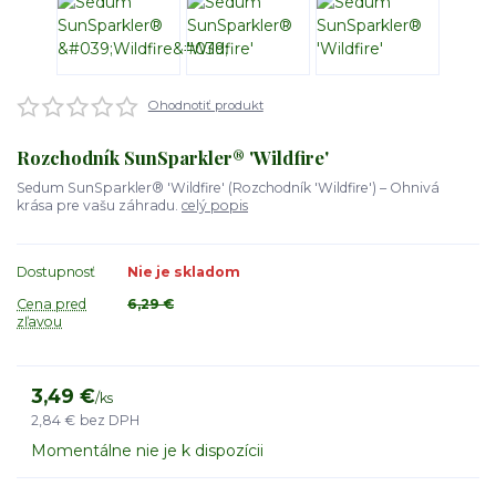
Ohodnotiť produkt
Rozchodník SunSparkler® 'Wildfire'
Sedum SunSparkler® 'Wildfire' (Rozchodník 'Wildfire') – Ohnivá
krása pre vašu záhradu.
celý popis
Dostupnosť
Nie je skladom
Cena pred
6,29 €
zľavou
3,49 €
/
ks
2,84 €
bez DPH
Momentálne nie je k dispozícii