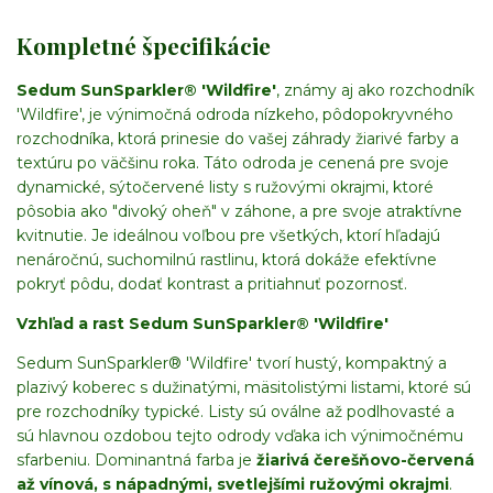
Kompletné špecifikácie
Sedum SunSparkler® 'Wildfire'
, známy aj ako rozchodník
'Wildfire', je výnimočná odroda nízkeho, pôdopokryvného
rozchodníka, ktorá prinesie do vašej záhrady žiarivé farby a
textúru po väčšinu roka. Táto odroda je cenená pre svoje
dynamické, sýtočervené listy s ružovými okrajmi, ktoré
pôsobia ako "divoký oheň" v záhone, a pre svoje atraktívne
kvitnutie. Je ideálnou voľbou pre všetkých, ktorí hľadajú
nenáročnú, suchomilnú rastlinu, ktorá dokáže efektívne
pokryť pôdu, dodať kontrast a pritiahnuť pozornosť.
Vzhľad a rast Sedum SunSparkler® 'Wildfire'
Sedum SunSparkler® 'Wildfire' tvorí hustý, kompaktný a
plazivý koberec s dužinatými, mäsitolistými listami, ktoré sú
pre rozchodníky typické. Listy sú oválne až podlhovasté a
sú hlavnou ozdobou tejto odrody vďaka ich výnimočnému
sfarbeniu. Dominantná farba je
žiarivá čerešňovo-červená
až vínová, s nápadnými, svetlejšími ružovými okrajmi
.