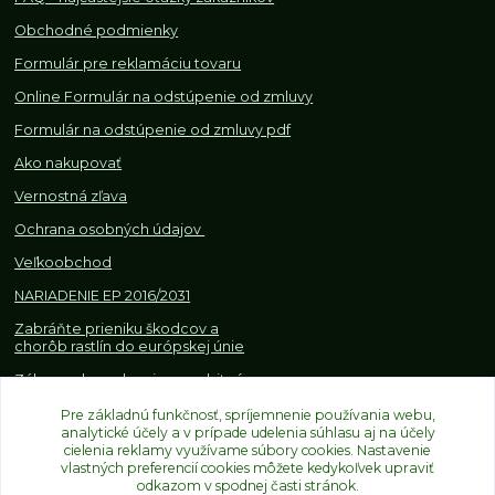
Obchodné podmienky
Formulár pre reklamáciu tovaru
Online Formulár na odstúpenie od zmluvy
Formulár na odstúpenie od z
mluvy pdf
Ako nakupovať
Vernostná zľava
Ochrana osobných údajov
Veľkoobchod
NARIADENIE EP 2016/2031
Zabráňte prieniku škodcov a
chorôb rastlín do európskej únie
Zákazy, obmedzenia a osobitné
požiadavky pri dovoze a
obchodovaní s rastlinami
Pre základnú funkčnosť, spríjemnenie používania webu,
analytické účely a v prípade udelenia súhlasu aj na účely
cielenia reklamy využívame súbory cookies. Nastavenie
vlastných preferencií cookies môžete kedykoľvek upraviť
odkazom v spodnej časti stránok.