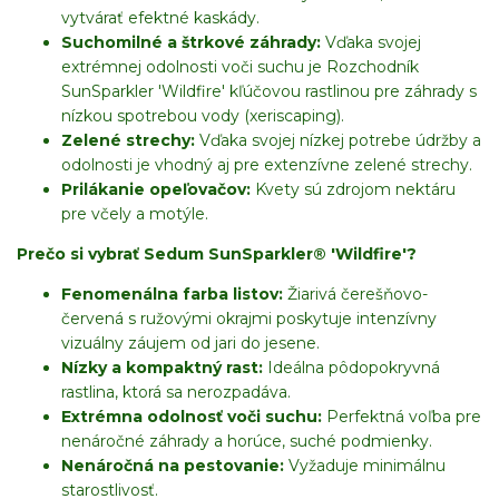
vytvárať efektné kaskády.
Suchomilné a štrkové záhrady:
Vďaka svojej
extrémnej odolnosti voči suchu je Rozchodník
SunSparkler 'Wildfire' kľúčovou rastlinou pre záhrady s
nízkou spotrebou vody (xeriscaping).
Zelené strechy:
Vďaka svojej nízkej potrebe údržby a
odolnosti je vhodný aj pre extenzívne zelené strechy.
Prilákanie opeľovačov:
Kvety sú zdrojom nektáru
pre včely a motýle.
Prečo si vybrať Sedum SunSparkler® 'Wildfire'?
Fenomenálna farba listov:
Žiarivá čerešňovo-
červená s ružovými okrajmi poskytuje intenzívny
vizuálny záujem od jari do jesene.
Nízky a kompaktný rast:
Ideálna pôdopokryvná
rastlina, ktorá sa nerozpadáva.
Extrémna odolnosť voči suchu:
Perfektná voľba pre
nenáročné záhrady a horúce, suché podmienky.
Nenáročná na pestovanie:
Vyžaduje minimálnu
starostlivosť.