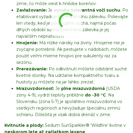
zime, čo môže viesť k hnilobe koreňov.
Zavlažovanie:
Je
vysoko tolerantná voči suchu
. Po
etablovaní vyžaduje len minimálnu zálievku. Polievajte
len vtedy, keď je pôda úplne suchá, najmä počas
dlhých období sucha. Prehnaná zálievka je jej
najväčším nepriateľom.
Hnojenie:
Má nízke nároky na živiny. Hnojenie nie je
zvyčajne potrebné. Ak pestujete v nádobách, môžete
použiť veľmi mierne hnojivo pre sukulenty raz za
sezónu.
Prerezávanie:
Po odkvitnutí môžete odstrániť suché
kvetné stonky. Na udržanie kompaktného tvaru a
hustoty ju môžete na jar ľahko zrezať.
Mrazuvzdornosť:
Je
plne mrazuvzdorná
(USDA
zóny 4-9), vydrží teploty približne
do -30 °C
. Na
Slovensku (zóna 5-7) je spoľahlivo mrazuvzdorná vo
všetkých regiónoch a nevyžaduje špeciálnu zimnú
ochranu. Dôležitá je však dobrá drenáž v zime.
Kvitnutie a plody:
Sedum SunSparkler® 'Wildfire' kvitne v
neskorom lete až začiatkom jesene