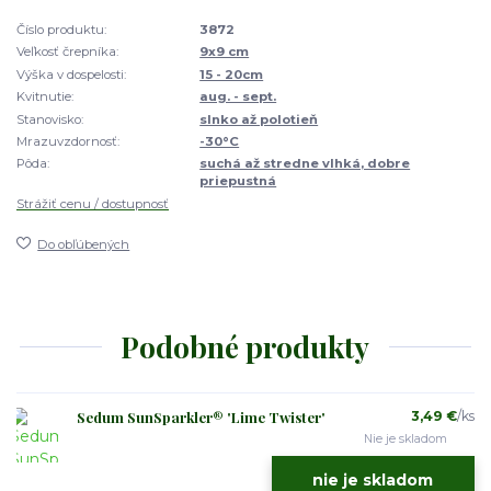
Číslo produktu:
3872
Veľkosť črepníka:
9x9 cm
Výška v dospelosti:
15 - 20cm
Kvitnutie:
aug. - sept.
Stanovisko:
slnko až polotieň
Mrazuvzdornosť:
-30°C
Pôda:
suchá až stredne vlhká, dobre
priepustná
Strážiť cenu / dostupnosť
Do obľúbených
Podobné produkty
Sedum SunSparkler® 'Lime Twister'
3,49 €
/
ks
Nie je skladom
nie je skladom