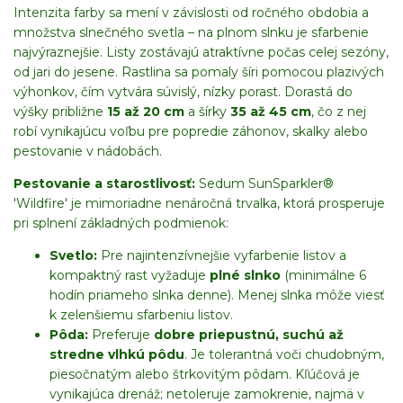
Intenzita farby sa mení v závislosti od ročného obdobia a
množstva slnečného svetla – na plnom slnku je sfarbenie
najvýraznejšie. Listy zostávajú atraktívne počas celej sezóny,
od jari do jesene. Rastlina sa pomaly šíri pomocou plazivých
výhonkov, čím vytvára súvislý, nízky porast. Dorastá do
výšky približne
15 až 20 cm
a šírky
35 až 45 cm
, čo z nej
robí vynikajúcu voľbu pre popredie záhonov, skalky alebo
pestovanie v nádobách.
Pestovanie a starostlivosť:
Sedum SunSparkler®
'Wildfire' je mimoriadne nenáročná trvalka, ktorá prosperuje
pri splnení základných podmienok:
Svetlo:
Pre najintenzívnejšie vyfarbenie listov a
kompaktný rast vyžaduje
plné slnko
(minimálne 6
hodín priameho slnka denne). Menej slnka môže viesť
k zelenšiemu sfarbeniu listov.
Pôda:
Preferuje
dobre priepustnú, suchú až
stredne vlhkú pôdu
. Je tolerantná voči chudobným,
piesočnatým alebo štrkovitým pôdam. Kľúčová je
vynikajúca drenáž; netoleruje zamokrenie, najmä v