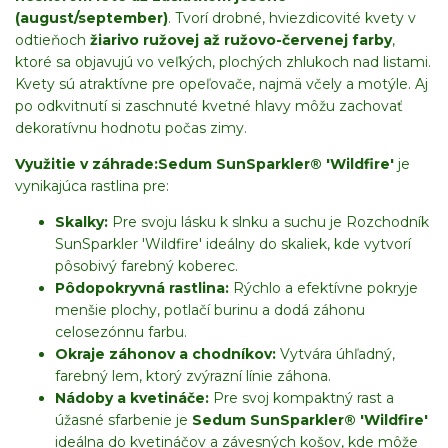
(august/september)
. Tvorí drobné, hviezdicovité kvety v
odtieňoch
žiarivo ružovej až ružovo-červenej farby
,
ktoré sa objavujú vo veľkých, plochých zhlukoch nad listami.
Kvety sú atraktívne pre opeľovače, najmä včely a motýle. Aj
po odkvitnutí si zaschnuté kvetné hlavy môžu zachovať
dekoratívnu hodnotu počas zimy.
Využitie v záhrade:
Sedum SunSparkler® 'Wildfire'
je
vynikajúca rastlina pre:
Skalky:
Pre svoju lásku k slnku a suchu je Rozchodník
SunSparkler 'Wildfire' ideálny do skaliek, kde vytvorí
pôsobivý farebný koberec.
Pôdopokryvná rastlina:
Rýchlo a efektívne pokryje
menšie plochy, potlačí burinu a dodá záhonu
celosezónnu farbu.
Okraje záhonov a chodníkov:
Vytvára úhľadný,
farebný lem, ktorý zvýrazní línie záhona.
Nádoby a kvetináče:
Pre svoj kompaktný rast a
úžasné sfarbenie je
Sedum SunSparkler® 'Wildfire'
ideálna do kvetináčov a závesných košov, kde môže