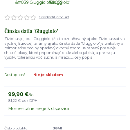
Ohodnotiť produkt
Čínska datľa 'Giuggiolo'
Ziziphus jujuba 'Giuggiolo' (často označovaný aj ako Ziziphus sativa
v južnej Európe), známy aj ako čínska datľa 'Giuggiolo' je unikátny a
mimoriadne odolný opadavý ovocný strom. Je cenený pre svoje
chutné plody, ktoré pripomínajú datle alebo jablká, a pre svoju
vysokú toleranciu voči suchu a mrazu....
celý popis
Dostupnosť
Nie je skladom
99,90 €
/
ks
81,22 €
bez DPH
Momentálne nie je k dispozícii
Číslo produktu:
3848