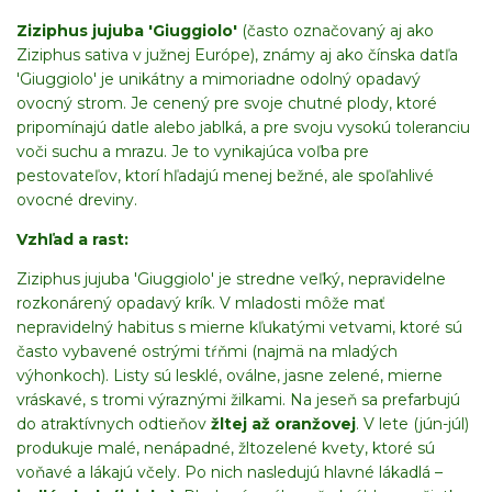
Ziziphus jujuba 'Giuggiolo'
(často označovaný aj ako
Ziziphus sativa v južnej Európe), známy aj ako čínska datľa
'Giuggiolo' je unikátny a mimoriadne odolný opadavý
ovocný strom. Je cenený pre svoje chutné plody, ktoré
pripomínajú datle alebo jablká, a pre svoju vysokú toleranciu
voči suchu a mrazu. Je to vynikajúca voľba pre
pestovateľov, ktorí hľadajú menej bežné, ale spoľahlivé
ovocné dreviny.
Vzhľad a rast:
Ziziphus jujuba 'Giuggiolo' je stredne veľký, nepravidelne
rozkonárený opadavý krík. V mladosti môže mať
nepravidelný habitus s mierne kľukatými vetvami, ktoré sú
často vybavené ostrými tŕňmi (najmä na mladých
výhonkoch). Listy sú lesklé, oválne, jasne zelené, mierne
vráskavé, s tromi výraznými žilkami. Na jeseň sa prefarbujú
do atraktívnych odtieňov
žltej až oranžovej
. V lete (jún-júl)
produkuje malé, nenápadné, žltozelené kvety, ktoré sú
voňavé a lákajú včely. Po nich nasledujú hlavné lákadlá –