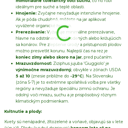
mimoriadne tolerantný voči suchu
, čo ho robí
ideálnym pre suché a teplé oblasti.
Hnojenie:
Zvyčajne nevyžaduje intenzívne hnojenie.
Ak je pôda chudobná, môžete na jar aplikovať
vyvážené organické hnojivo.
Prerezávanie:
Vyžaduje minimálne prerezávanie,
hlavne na odstránenie poškodených alebo križujúcich
sa konárov. Pre zlepšenie úrody a prístupnosti plodov
možno presvetliť korunu. Najlepší čas na rez je
koniec zimy alebo skoro na jar
, pred pučaním.
Mrazuvzdornosť:
Ziziphus jujuba 'Giuggiolo' je
výnimočne mrazuvzdorný
, obvykle v zónach USDA
5 až 10
(znesie približne do
-29°C
). Na Slovensku
(zóna 5-7) je to extrémne spoľahlivá voľba pre všetky
regióny a nevyžaduje špeciálnu zimnú ochranu. Je
odolný voči mrazu, suchu a je prispôsobivý rôznym
klimatickým podmienkam.
Kvitnutie a plody:
Kvety sú nenápadné, žltozelené a voňavé, objavujú sa v lete
(jún-júl). Plody (jujuby) dozrievajú
koncom leta až na