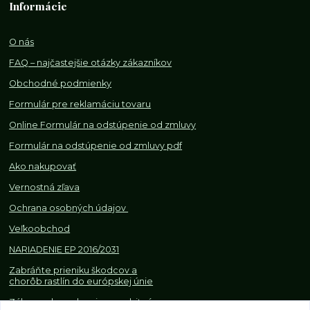
Informácie
O nás
FAQ – najčastejšie otázky zákazníkov
Obchodné podmienky
Formulár pre reklamáciu tovaru
Online Formulár na odstúpenie od zmluvy
Formulár na odstúpenie od z
mluvy pdf
Ako nakupovať
Vernostná zľava
Ochrana osobných údajov
Veľkoobchod
NARIADENIE EP 2016/2031
Zabráňte prieniku škodcov a
chorôb rastlín do európskej únie
Zákazy, obmedzenia a osobitné