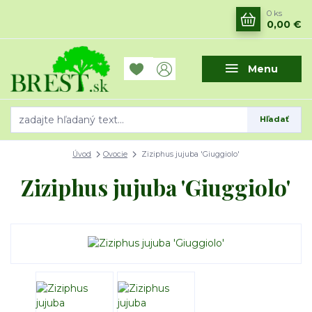
0
ks
0,00 €
Menu
Hľadať
Úvod
Ovocie
Ziziphus jujuba 'Giuggiolo'
Ziziphus jujuba 'Giuggiolo'