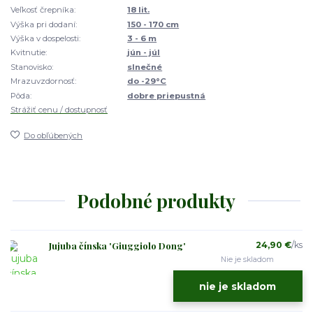
Veľkosť črepníka:
18 lit.
Výška pri dodaní:
150 - 170 cm
Výška v dospelosti:
3 - 6 m
Kvitnutie:
jún - júl
Stanovisko:
slnečné
Mrazuvzdornosť:
do -29°C
Pôda:
dobre priepustná
Strážiť cenu / dostupnosť
Do obľúbených
Podobné produkty
Jujuba čínska 'Giuggiolo Dong'
24,90 €
/
ks
Nie je skladom
nie je skladom