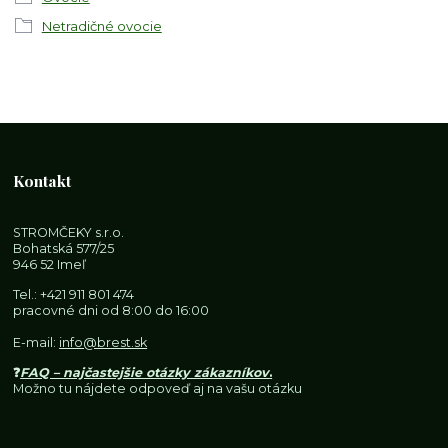
Netradičné ovocie
Kontakt
STROMČEKY s.r.o.
Bohatská 577/25
946 52 Imeľ
Tel.:
+421 911 801 474
pracovné dni od 8:00 do 16:00
E-mail:
info@brest.sk
❓
FAQ – najčastejšie otázky zákazníkov
.
Možno tu nájdete odpoveď aj na vašu otázku