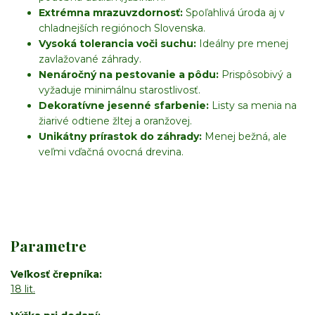
Extrémna mrazuvzdornosť:
Spoľahlivá úroda aj v
chladnejších regiónoch Slovenska.
Vysoká tolerancia voči suchu:
Ideálny pre menej
zavlažované záhrady.
Nenáročný na pestovanie a pôdu:
Prispôsobivý a
vyžaduje minimálnu starostlivosť.
Dekoratívne jesenné sfarbenie:
Listy sa menia na
žiarivé odtiene žltej a oranžovej.
Unikátny prírastok do záhrady:
Menej bežná, ale
veľmi vďačná ovocná drevina.
Parametre
Veľkosť črepníka
18 lit.