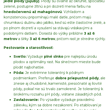
jedlé plody (jujuby)
. Plody sú oválne až okrúhle, spočiatku
zelené, postupne žltnú a pri dozretí menia farbu na
hnedočervenú až mahagónovú
. Vzhľadom a
konzistenciou pripomínajú malé datle, pričom majú
chrumkavú dužinu ako jablko, keď sú ešte čiastočne zrelé, a
po plnom dozretí a vysušení sa stávajú vráskavými a
podobnými datliam. Dorastá do výšky približne
3 až 6
metrov
a šírky
3 až 6 metrov
, pričom rast je stredne rýchly.
Pestovanie a starostlivosť:
Svetlo:
Vyžaduje
plné slnko
pre najlepšiu úrodu
plodov a optimálny rast. Na slnečnom mieste bude
plodiť najbohatšie.
Pôda:
Je extrémne tolerantný k pôdnym
podmienkam. Preferuje
dobre priepustné pôdy
, ale
znesie aj chudobné, kamenisté, piesočnaté aj ílovité
pôdy, pokiaľ nie sú trvalo zamokrené. Je tolerantný k
širokému rozsahu pH pôdy, vrátane zásaditých pôd.
Zavlažovanie:
Po výsadbe vyžaduje pravidelnú
zálievku, kým sa dobre nezakorení. Po etablovaní je