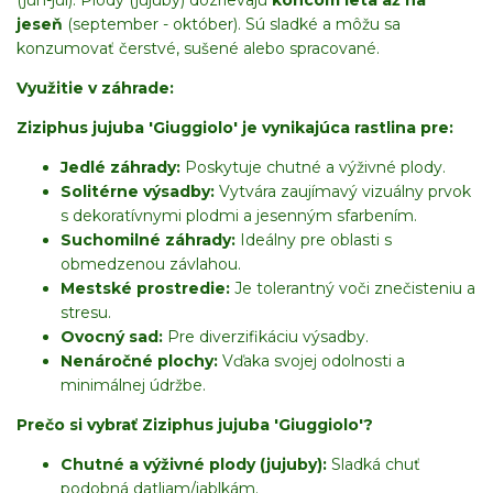
jeseň
(september - október). Sú sladké a môžu sa
konzumovať čerstvé, sušené alebo spracované.
Využitie v záhrade:
Ziziphus jujuba 'Giuggiolo' je vynikajúca rastlina pre:
Jedlé záhrady:
Poskytuje chutné a výživné plody.
Solitérne výsadby:
Vytvára zaujímavý vizuálny prvok
s dekoratívnymi plodmi a jesenným sfarbením.
Suchomilné záhrady:
Ideálny pre oblasti s
obmedzenou závlahou.
Mestské prostredie:
Je tolerantný voči znečisteniu a
stresu.
Ovocný sad:
Pre diverzifikáciu výsadby.
Nenáročné plochy:
Vďaka svojej odolnosti a
minimálnej údržbe.
Prečo si vybrať Ziziphus jujuba 'Giuggiolo'?
Chutné a výživné plody (jujuby):
Sladká chuť
podobná datliam/jablkám.