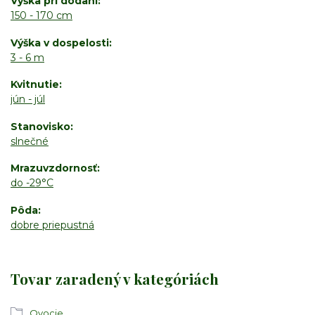
Výška pri dodaní
150 - 170 cm
Výška v dospelosti
3 - 6 m
Kvitnutie
jún - júl
Stanovisko
slnečné
Mrazuvzdornosť
do -29°C
Pôda
dobre priepustná
Tovar zaradený v kategóriách
Ovocie