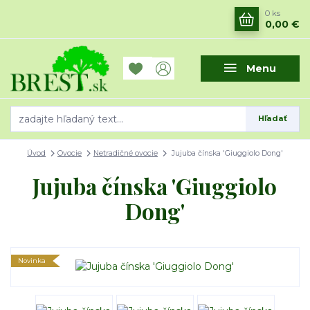
0
ks
0,00 €
Menu
Hľadať
Úvod
Ovocie
Netradičné ovocie
Jujuba čínska 'Giuggiolo Dong'
Jujuba čínska 'Giuggiolo
Dong'
Novinka