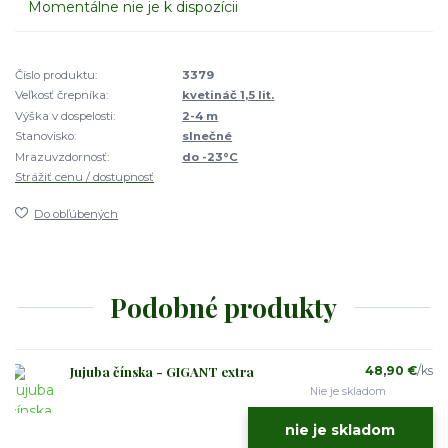
Momentálne nie je k dispozícii
Číslo produktu:
3379
Veľkosť črepníka:
kvetináč 1,5 lit.
Výška v dospelosti:
2-4 m
Stanovisko:
slnečné
Mrazuvzdornosť:
do -23°C
Strážiť cenu / dostupnosť
Do obľúbených
Podobné produkty
Jujuba čínska - GIGANT extra
48,90 €
/
ks
Nie je skladom
nie je skladom