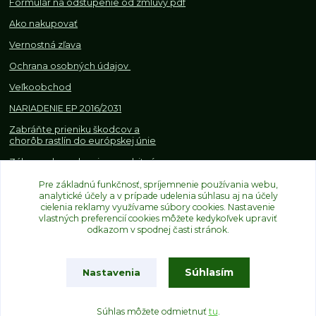
Formulár na odstúpenie od z
mluvy pdf
Ako nakupovať
Vernostná zľava
Ochrana osobných údajov
Veľkoobchod
NARIADENIE EP 2016/2031
Zabráňte prieniku škodcov a
chorôb rastlín do európskej únie
Zákazy, obmedzenia a osobitné
požiadavky pri dovoze a
Pre základnú funkčnosť, spríjemnenie používania webu,
obchodovaní s rastlinami
analytické účely a v prípade udelenia súhlasu aj na účely
cielenia reklamy využívame súbory cookies. Nastavenie
vlastných preferencií cookies môžete kedykoľvek upraviť
odkazom v spodnej časti stránok.
Súhlasím
Nastavenia
Upravit sběr cookies.
Súhlas môžete odmietnuť
tu
.