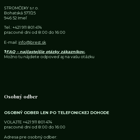
STROMČEKY s.r.o.
Bohatská 577/25
946 52 Imeľ
Tel.:
+421 911 801 474
pracovné dni od 8:00 do 16:00
E-mail:
info@brest.sk
❓
FAQ – najčastejšie otázky zákazníkov
.
Možno tu nájdete odpoveď aj na vašu otázku
Osobný odber
OSOBNÝ ODBER LEN PO TELEFONICKEJ DOHODE
VOLAJTE
+421 911 801 474
pracovné dni od 8:00 do 16:00
Adresa pre osobný odber: