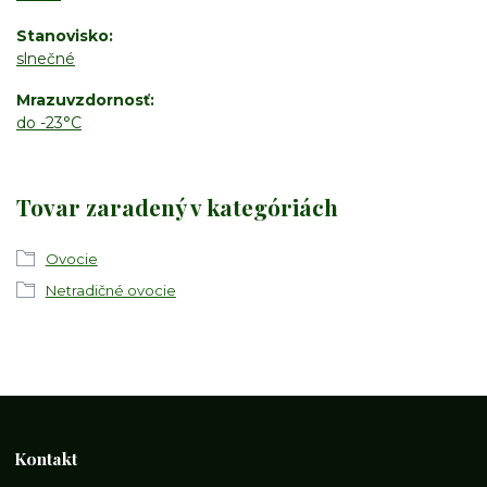
Stanovisko
slnečné
Mrazuvzdornosť
do -23°C
Tovar zaradený v kategóriách
Ovocie
Netradičné ovocie
Kontakt