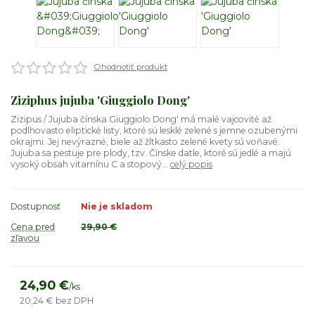
Ohodnotiť produkt
Ziziphus jujuba 'Giuggiolo Dong'
Zizipus / Jujuba čínska Giuggiolo Dong' má malé vajcovité až
podlhovasto eliptické listy, ktoré sú lesklé zelené s jemne ozubenými
okrajmi. Jej nevýrazné, biele až žltkasto zelené kvety sú voňavé.
Jujuba sa pestuje pre plody, tzv. Čínske datle, ktoré sú jedlé a majú
vysoký obsah vitamínu C a stopový...
celý popis
Dostupnosť
Nie je skladom
Cena pred
29,90 €
zľavou
24,90 €
/
ks
20,24 €
bez DPH