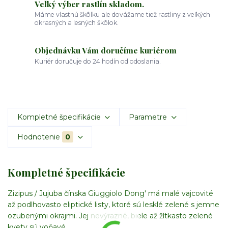
Veľký výber rastlín skladom.
Máme vlastnú škôlku ale dovážame tiež rastliny z veľkých
okrasných a lesných škôlok.
Objednávku Vám doručíme kuriérom
Kuriér doručuje do 24 hodín od odoslania.
Kompletné špecifikácie
Parametre
Hodnotenie
0
Kompletné špecifikácie
Zizipus / Jujuba čínska Giuggiolo Dong' má malé vajcovité
až podlhovasto eliptické listy, ktoré sú lesklé zelené s jemne
ozubenými okrajmi. Jej nevýrazné, biele až žltkasto zelené
kvety sú voňavé.