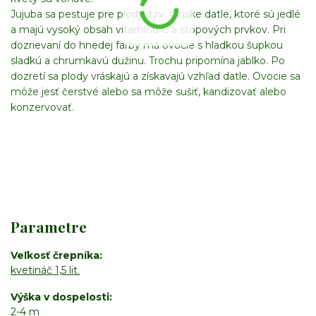
Jujuba sa pestuje pre plody, tzv. Čínske datle, ktoré sú jedlé
a majú vysoký obsah vitamínu C a stopových prvkov. Pri
dozrievaní do hnedej farby má ovocie s hladkou šupkou
sladkú a chrumkavú dužinu. Trochu pripomína jablko. Po
dozretí sa plody vráskajú a získavajú vzhľad datle. Ovocie sa
môže jesť čerstvé alebo sa môže sušiť, kandizovať alebo
konzervovať.
Parametre
Veľkosť črepníka
kvetináč 1,5 lit.
Výška v dospelosti
2-4 m