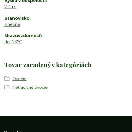
Výška v dospelosti
2-4 m
Stanovisko
slnečné
Mrazuvzdornosť
do -23°C
Tovar zaradený v kategóriách
Ovocie
Netradičné ovocie