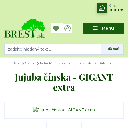
0
ks
0,00 €
Menu
Hľadať
Úvod
Ovocie
Netradičné ovocie
Jujuba čínska - GIGANT extra
Jujuba čínska - GIGANT
extra