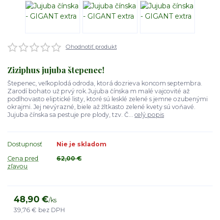
Ohodnotiť produkt
Ziziphus jujuba štepenec!
Štepenec, veľkoplodá odroda, ktorá dozrieva koncom septembra.
Zarodí bohato už prvý rok.Jujuba čínska m malé vajcovité až
podlhovasto eliptické listy, ktoré sú lesklé zelené s jemne ozubenými
okrajmi. Jej nevýrazné, biele až žltkasto zelené kvety sú voňavé.
Jujuba čínska sa pestuje pre plody, tzv. Č...
celý popis
Dostupnosť
Nie je skladom
Cena pred
62,00 €
zľavou
48,90 €
/
ks
39,76 €
bez DPH