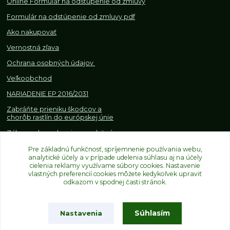
Online Formulár na odstúpenie od zmluvy
Formulár na odstúpenie od z
mluvy pdf
Ako nakupovať
Vernostná zľava
Ochrana osobných údajov
Veľkoobchod
NARIADENIE EP 2016/2031
Zabráňte prieniku škodcov a
chorôb rastlín do európskej únie
Zákazy, obmedzenia a osobitné
požiadavky pri dovoze a
Pre základnú funkčnosť, spríjemnenie používania webu,
obchodovaní s rastlinami
analytické účely a v prípade udelenia súhlasu aj na účely
cielenia reklamy využívame súbory cookies. Nastavenie
vlastných preferencií cookies môžete kedykoľvek upraviť
odkazom v spodnej časti stránok.
Súhlasím
Nastavenia
Upravit sběr cookies.