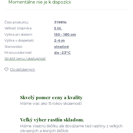
Momentálne nie je k dispozícii
Číslo produktu:
31981b
Veľkosť črepníka:
5 lit.
Výška pri dodaní:
150 - 180 cm
Výška v dospelosti:
2-4 m
Stanovisko:
slnečné
Mrazuvzdornosť:
do -23°C
Strážiť cenu / dostupnosť
Do obľúbených
Skvelý pomer ceny a kvality
Máme viac ako 15 rokov skúseností.
Veľký výber rastlín skladom.
Máme vlastnú škôlku ale dovážame tiež rastliny z veľkých
okrasných a lesných škôlok.