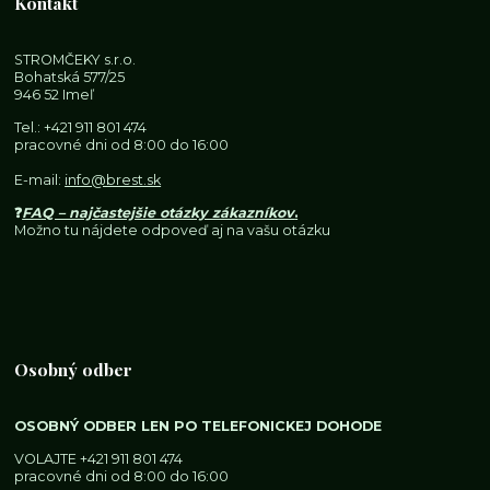
Kontakt
STROMČEKY s.r.o.
Bohatská 577/25
946 52 Imeľ
Tel.:
+421 911 801 474
pracovné dni od 8:00 do 16:00
E-mail:
info@brest.sk
❓
FAQ – najčastejšie otázky zákazníkov
.
Možno tu nájdete odpoveď aj na vašu otázku
Osobný odber
OSOBNÝ ODBER LEN PO TELEFONICKEJ DOHODE
VOLAJTE
+421 911 801 474
pracovné dni od 8:00 do 16:00