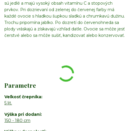
sú jedlé a majú vysoký obsah vitamínu C a stopových
prvkov. Pri dozrievaní od zelenej do červenej farby má
každé ovocie s hladkou šupkou sladkú a chrumkavú dužinu.
Trochu pripomína jablko. Po dozretí do červenohneda sa
plody vráskajú a získavajú vzhľad datle. Ovocie sa môže jesť
čerstvé alebo sa môže sušiť, kandizovať alebo konzervovať.
Parametre
Veľkosť črepníka
5 lit.
Výška pri dodaní
150 - 180 cm