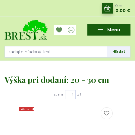
0
ks
0,00 €
Menu
Hľadať
Výška pri dodaní: 20 - 30 cm
strana
z 1
Akcia