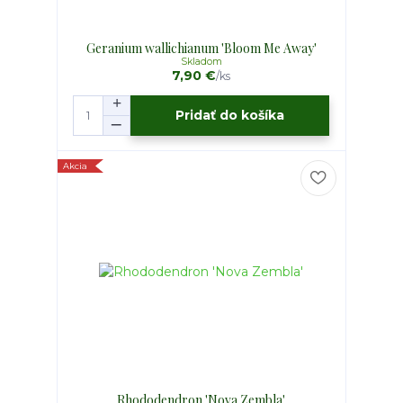
Geranium wallichianum 'Bloom Me Away'
Skladom
7,90 €
/
ks
Pridať do košíka
Akcia
Rhododendron 'Nova Zembla'