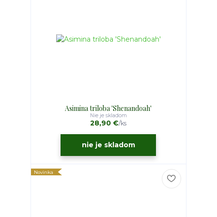
Asimina triloba 'Shenandoah'
Nie je skladom
28,90 €
/
ks
nie je skladom
Novinka