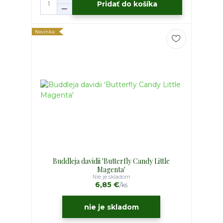
Pridať do košíka
Novinka
Buddleja davidii 'Butterfly Candy Little
Magenta'
Nie je skladom
6,85 €
/
ks
nie je skladom