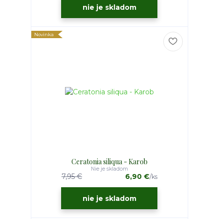
nie je skladom
Novinka
Ceratonia siliqua - Karob
Nie je skladom
7,95 €
6,90 €
/
ks
nie je skladom