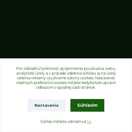
Informácie
Pre základnú funkčnosť, spríjemnenie používania webu,
analytické účely a v prípade udelenia súhlasu aj na účely
O nás
cielenia reklamy využívame súbory cookies. Nastavenie
vlastných preferencií cookies môžete kedykoľvek upraviť
FAQ – najčastejšie otázky zákazníkov
odkazom v spodnej časti stránok.
Obchodné podmienky
Formulár pre reklamáciu tovaru
Súhlasím
Nastavenia
Online Formulár na odstúpenie od zmluvy
Formulár na odstúpenie od z
mluvy pdf
Súhlas môžete odmietnuť
tu
.
Ako nakupovať