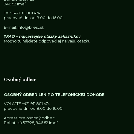
946 52 Imeľ
Tel.:
+421 911 801 474
pracovné dni od 8:00 do 16:00
E-mail:
info@brest.sk
❓
FAQ – najčastejšie otázky zákazníkov
.
Možno tu nájdete odpoveď aj na vašu otázku
Osobný odber
OSOBNÝ ODBER LEN PO TELEFONICKEJ DOHODE
VOLAJTE
+421 911 801 474
pracovné dni od 8:00 do 16:00
Adresa pre osobný odber:
Bohatská 577/25, 946 52 Imeľ