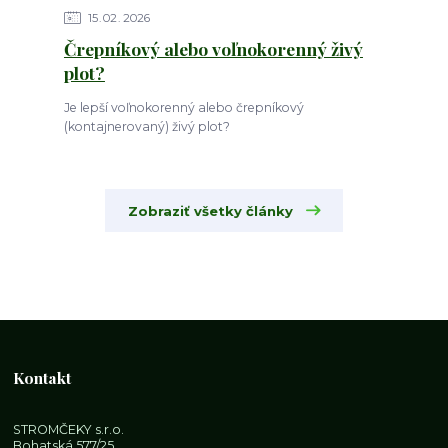
15
02
2026
Črepníkový alebo voľnokorenný živý
plot?
Je lepší voľnokorenný alebo črepníkový
(kontajnerovaný) živý plot?
Zobraziť všetky články
Kontakt
STROMČEKY s.r.o.
Bohatská 577/25