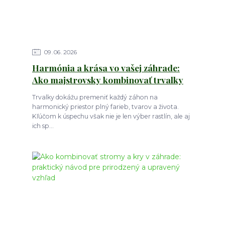
09
06
2026
Harmónia a krása vo vašej záhrade:
Ako majstrovsky kombinovať trvalky
Trvalky dokážu premeniť každý záhon na
harmonický priestor plný farieb, tvarov a života.
Kľúčom k úspechu však nie je len výber rastlín, ale aj
ich sp...