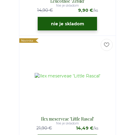
Leucothoe 'Zeblid'
Nie je skladom
14,90 €
9,90 €
/
ks
nie je skladom
Novinka
Ilex meserveae 'Little Rascal'
Nie je skladom
21,90 €
14,49 €
/
ks