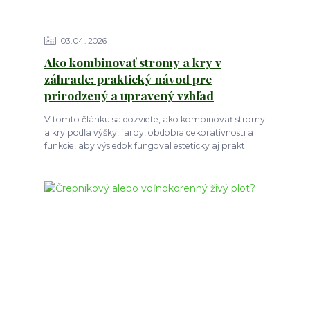
03
04
2026
Ako kombinovať stromy a kry v
záhrade: praktický návod pre
prirodzený a upravený vzhľad
V tomto článku sa dozviete, ako kombinovať stromy
a kry podľa výšky, farby, obdobia dekoratívnosti a
funkcie, aby výsledok fungoval esteticky aj prakt...