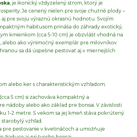
pska
, je ikonický vždyzelený strom, ktorý je
osperity. Je cenený nielen pre svoje chutné plody –
ale aj pre svoju výraznú okrasnú hodnotu. Svojím
ompaktným habitusom prináša do záhrady exotický,
kym kmienkom (cca 5-10 cm) je obzvlášť vhodná na
h, alebo ako výnimočný exemplár pre milovníkov
ochranou sa dá úspešne pestovať aj v miernejších
rom alebo ker s charakteristickým vzhľadom.
(cca 5 cm) si zachováva kompaktný a
re nádoby alebo ako základ pre bonsai. V závislosti
u 1-2 metre. S vekom sa jej kmeň stáva pokrútený
 starobylý vzhľad.
na pre pestovanie v kvetináčoch a umožňuje
e žiaduce aj pri tvorbe bonsai.