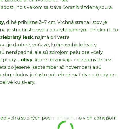
ladosti, no s vekom sa stáva čoraz brázdenejšou a
ty
, dlhé približne 3–7 cm. Vrchná strana listov je
na je striebristo-sivá a pokrytá jemnými chĺpkami, čo
triebristý lesk
, najmä pri vetre.
odukuje drobné, voňavé, krémovobiele kvety
sú nenápadné, ale sú zdrojom peľu pre včely.
e plody –
olivy
, ktoré dozrievajú od zelených cez
 leta do jesene (september až november) a sú
tvorbu plodov je často potrebné mať dve odrody pre
elivé kultivary.
 teplých a suchých podmienkach, no v chladnejšom