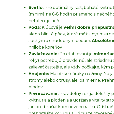
Svetlo:
Pre optimálny rast, bohaté kvitnu
(minimálne 6-8 hodín priameho slnečného 
netoleruje tieň.
Pôda:
Kľúčová je
veľmi dobre priepustn
alebo hlinité pôdy, ktoré môžu byť mierne 
suchým a chudobným pôdam.
Absolútn
hnilobe koreňov.
Zavlažovanie:
Po etablovaní je
mimoriad
roky) potrebujú pravidelnú, ale striedmu 
zalievať častejšie, ale vždy počkajte, kým
Hnojenie:
Má nízke nároky na živiny. Na j
stromy alebo citrusy, ale iba mierne. Preh
plodov.
Prerezávanie:
Pravidelný rez je dôležitý
kvitnutia a plodenia a udržanie vitality 
jar, pred začiatkom nového rastu. Odstra
presvetľujte korunu a udržujte otvorený 