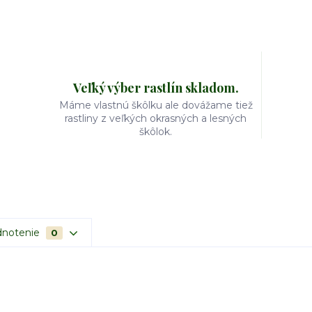
Veľký výber rastlín skladom.
Máme vlastnú škôlku ale dovážame tiež
rastliny z veľkých okrasných a lesných
škôlok.
notenie
0