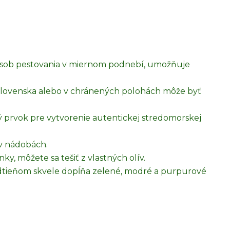
ôsob pestovania v miernom podnebí, umožňuje
 Slovenska alebo v chránených polohách môže byť
 prvok pre vytvorenie autentickej stredomorskej
v nádobách.
y, môžete sa tešiť z vlastných olív.
odtieňom skvele dopĺňa zelené, modré a purpurové