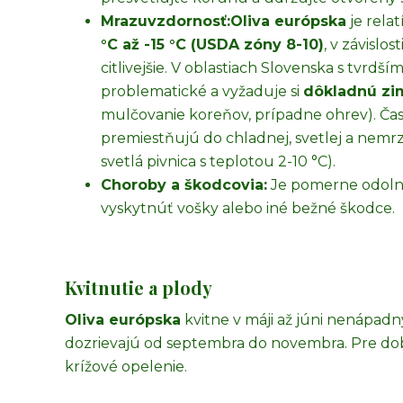
Mrazuvzdornosť:
Oliva európska
je rela
°C až -15 °C (USDA zóny 8-10)
, v závislo
citlivejšie. V oblastiach Slovenska s tvrdší
problematické a vyžaduje si
dôkladnú zi
mulčovanie koreňov, prípadne ohrev). Čast
premiestňujú do chladnej, svetlej a nemrz
svetlá pivnica s teplotou 2-10 °C).
Choroby a škodcovia:
Je pomerne odoln
vyskytnúť vošky alebo iné bežné škodce.
Kvitnutie a plody
Oliva európska
kvitne v máji až júni nenápadn
dozrievajú od septembra do novembra. Pre dob
krížové opelenie.