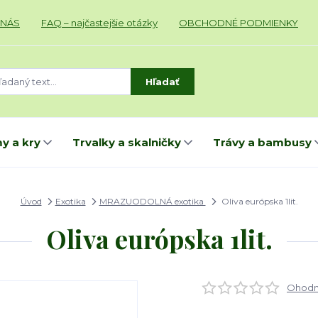
 NÁS
FAQ – najčastejšie otázky
OBCHODNÉ PODMIENKY
Hľadať
y a kry
Trvalky a skalničky
Trávy a bambusy
Úvod
Exotika
MRAZUODOLNÁ exotika
Oliva európska 1lit.
Oliva európska 1lit.
Ohodno