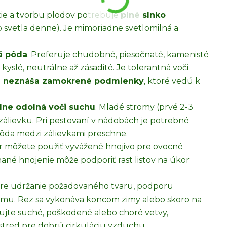
tie a tvorbu plodov potrebuje
plné slnko
svetla denne). Je mimoriadne svetlomilná a
á pôda
. Preferuje chudobné, piesočnaté, kamenisté
kyslé, neutrálne až zásadité. Je tolerantná voči
e neznáša zamokrené podmienky
, ktoré vedú k
ne odolná voči suchu
. Mladé stromy (prvé 2-3
zálievku. Pri pestovaní v nádobách je potrebné
 pôda medzi zálievkami preschne.
ar môžete použiť vyvážené hnojivo pre ovocné
nané hnojenie môže podporiť rast listov na úkor
 pre udržanie požadovaného tvaru, podporu
stromu. Rez sa vykonáva koncom zimy alebo skoro na
ňujte suché, poškodené alebo choré vetvy,
stred pre dobrú cirkuláciu vzduchu.