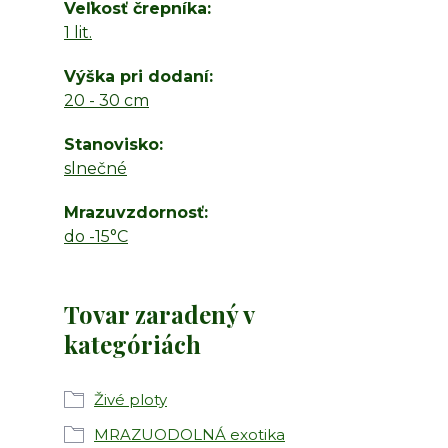
Veľkosť črepníka
1 lit.
Výška pri dodaní
20 - 30 cm
Stanovisko
slnečné
Mrazuvzdornosť
do -15°C
Tovar zaradený v
kategóriách
Živé ploty
MRAZUODOLNÁ exotika