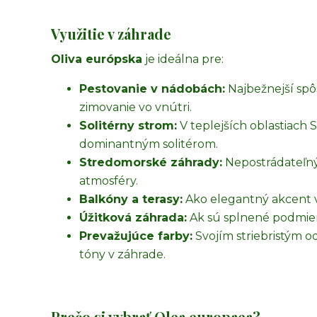
Využitie v záhrade
Oliva európska
je ideálna pre:
Pestovanie v nádobách:
Najbežnejší sp
zimovanie vo vnútri.
Solitérny strom:
V teplejších oblastiach
dominantným solitérom.
Stredomorské záhrady:
Nepostrádateľný
atmosféry.
Balkóny a terasy:
Ako elegantný akcent 
Úžitková záhrada:
Ak sú splnené podmienk
Prevažujúce farby:
Svojím striebristým 
tóny v záhrade.
Prečo si vybrať Olea europaea?