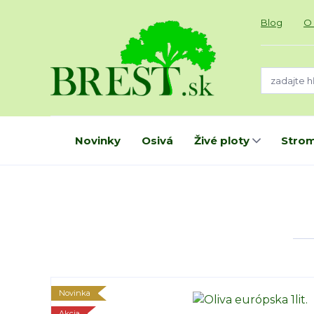
Blog
O
Novinky
Osivá
Živé ploty
Strom
Novinka
Akcia