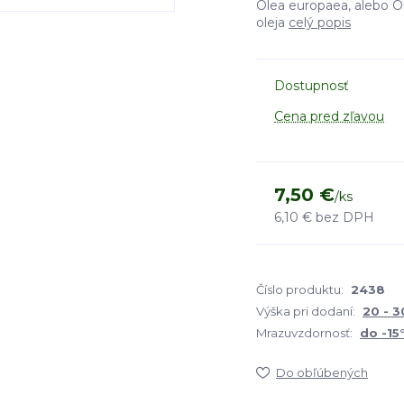
Olea europaea, alebo O
oleja
celý popis
Dostupnosť
Cena pred zľavou
7,50 €
/
ks
6,10 €
bez DPH
Číslo produktu:
2438
Výška pri dodaní:
20 - 
Mrazuvzdornosť:
do -15
Do obľúbených