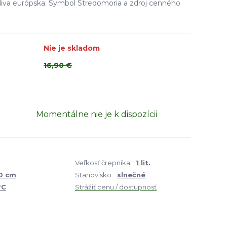
liva európska: Symbol Stredomoria a zdroj cenného
Nie je skladom
16,90 €
Momentálne nie je k dispozícii
Veľkosť črepníka:
1 lit.
30 cm
Stanovisko:
slnečné
°C
Strážiť cenu / dostupnosť