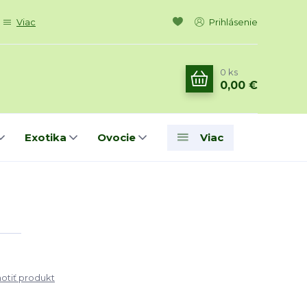
Viac
Prihlásenie
0
ks
0,00 €
Exotika
Ovocie
Viac
tiť produkt