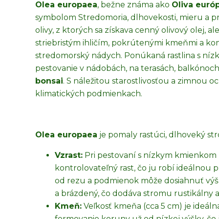
Olea europaea
, bežne známa ako
Oliva euró
symbolom Stredomoria, dlhovekosti, mieru a pr
olivy, z ktorých sa získava cenný olivový olej, 
striebristým ihličím, pokrútenými kmeňmi a k
stredomorský nádych. Ponúkaná rastlina s níz
pestovanie v nádobách, na terasách, balkónoc
bonsai
. S náležitou starostlivosťou a zimnou 
klimatických podmienkach.
Olea europaea
je pomaly rastúci, dlhoveký st
Vzrast:
Pri pestovaní s nízkym kmienkom 
kontrolovateľný rast, čo ju robí ideálnou p
od rezu a podmienok môže dosiahnuť výšk
a brázdený, čo dodáva stromu rustikálny a
Kmeň:
Veľkosť kmeňa (cca 5 cm) je ideál
formovanie koruny už od nízkej výšky, čo j