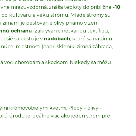
tívne mrazuvzdorná, znáša teploty do približne
-10
sti od kultivaru a veku stromu. Mladé stromy sú
mi zimami je pestovanie olivy priamo v zemi
mnú ochranu
(zakrývanie netkanou textíliou,
ejšie sa pestuje v
nádobách
, ktoré sa na zimu
núcej miestnosti (napr. skleník, zimná záhrada,
á voči chorobám a škodcom. Niekedy sa môžu
ými krémovobielymi kvetmi. Plody – olivy –
rú úrodu je ideálne viac ako jeden strom pre