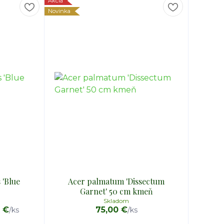
Akcia
Novinka
 'Blue
Acer palmatum 'Dissectum
Garnet' 50 cm kmeň
Skladom
9 €
75,00 €
/
ks
/
ks