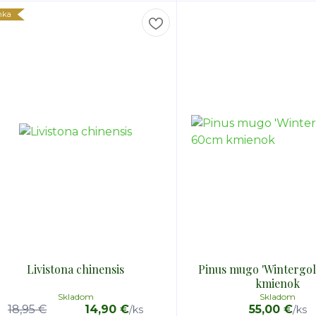
nka
Livistona chinensis
Pinus mugo 'Wintergo
kmienok
Skladom
Skladom
18,95 €
14,90 €
55,00 €
/
ks
/
ks