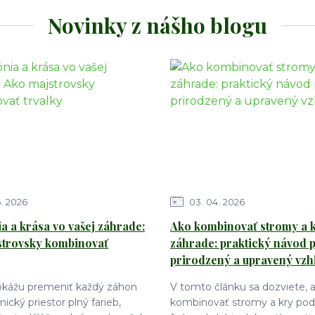
Novinky z nášho blogu
6
2026
03
04
2026
 a krása vo vašej záhrade:
Ako kombinovať stromy a k
strovsky kombinovať
záhrade: praktický návod 
prirodzený a upravený vzh
dokážu premeniť každý záhon
V tomto článku sa dozviete, 
ický priestor plný farieb,
kombinovať stromy a kry podľ