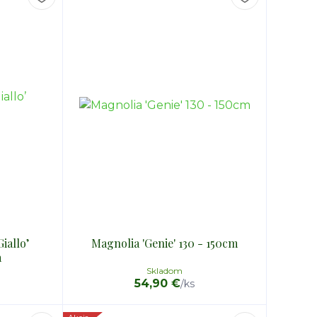
Giallo’
Magnolia 'Genie' 130 - 150cm
a
Skladom
54,90 €
/
ks