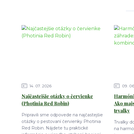
14
07
2026
09
0
Najčastejšie otázky o červienke
Harmónia
(Photinia Red Robin)
Ako maj
trvalky
Pripravili sme odpovede na najčastejšie
otázky o pestovaní červienky Photinia
Trvalky 
Red Robin. Nájdete tu praktické
na harmon