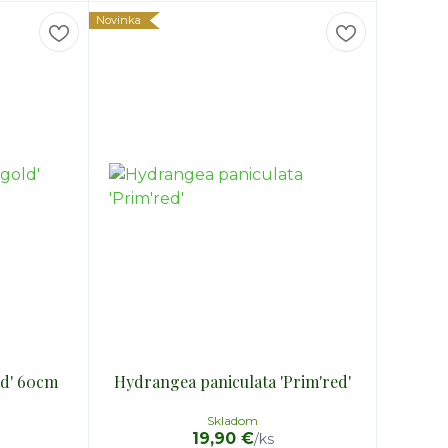
Novinka
ld' 60cm
Hydrangea paniculata 'Prim'red'
Skladom
19,90 €
/
ks