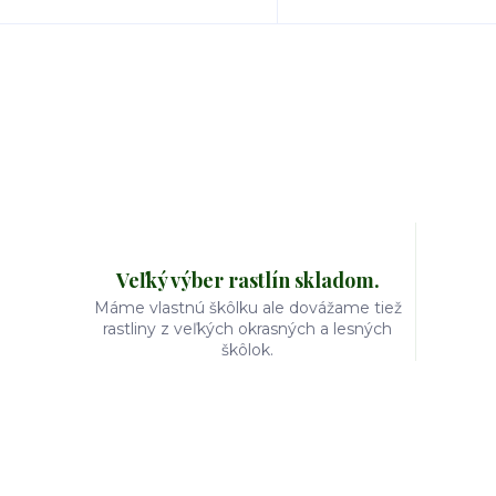
Veľký výber rastlín skladom.
Máme vlastnú škôlku ale dovážame tiež
rastliny z veľkých okrasných a lesných
škôlok.