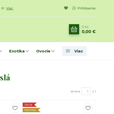
Viac
Prihlásenie
0
ks
0,00 €
Exotika
Ovocie
Viac
slá
strana
z 1
Akcia
Novinka