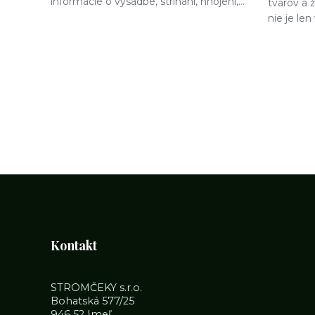
informácie o výsadbe, strihaní, hnojení,...
tvarov a 
nie je len 
Kontakt
STROMČEKY s.r.o.
Bohatská 577/25
946 52 Imeľ