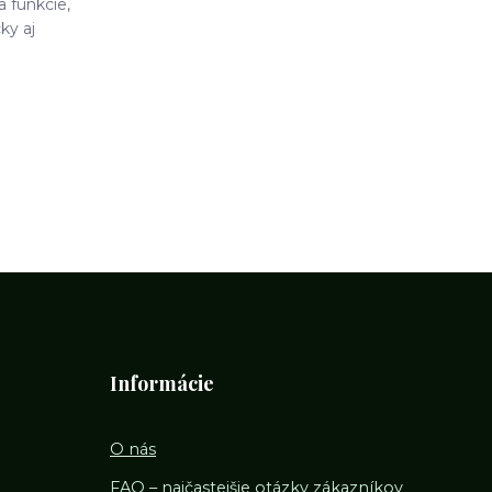
a funkcie,
ky aj
Informácie
O nás
FAQ – najčastejšie otázky zákazníkov