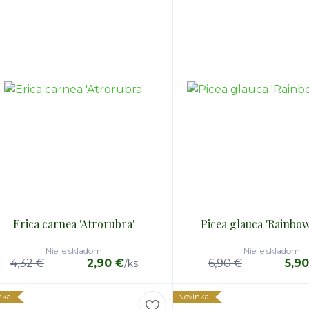
Erica carnea 'Atrorubra'
Picea glauca 'Rainbow
Nie je skladom
Nie je skladom
4,32 €
2,90 €
6,90 €
5,9
/
ks
nka
Novinka