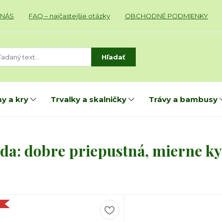
 NÁS
FAQ – najčastejšie otázky
OBCHODNÉ PODMIENKY
Hľadať
y a kry
Trvalky a skalničky
Trávy a bambusy
da: dobre priepustná, mierne ky
a