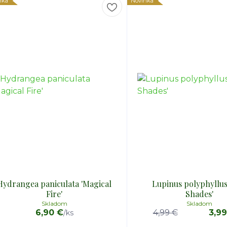
nka
Novinka
Hydrangea paniculata 'Magical
Lupinus polyphyllus
Fire'
Shades'
Skladom
Skladom
6,90 €
4,99 €
3,9
/
ks