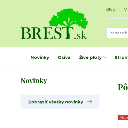
Blog
O
Novinky
Osivá
Živé ploty
Strom
Novinky
Pô
Zobraziť všetky novinky
Akci