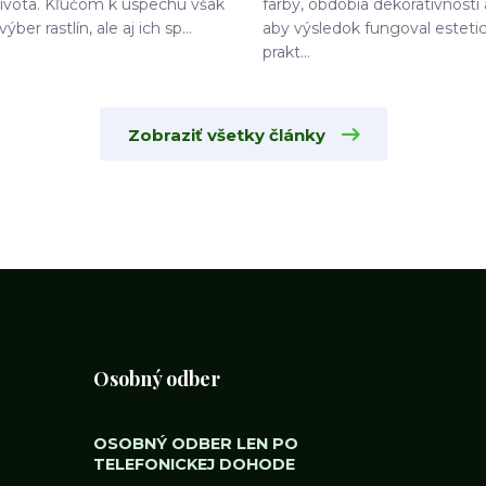
života. Kľúčom k úspechu však
farby, obdobia dekoratívnosti 
výber rastlín, ale aj ich sp...
aby výsledok fungoval estetic
prakt...
Zobraziť všetky články
Osobný odber
OSOBNÝ ODBER LEN PO
TELEFONICKEJ DOHODE