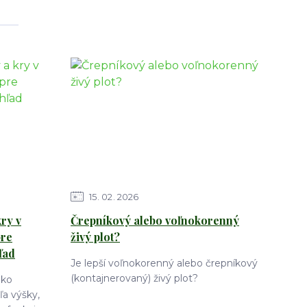
15
02
2026
ry v
Črepníkový alebo voľnokorenný
pre
živý plot?
ľad
Je lepší voľnokorenný alebo črepníkový
(kontajnerovaný) živý plot?
ako
a výšky,