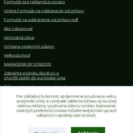
Formulár pre reklamáciu tovaru
Online Formulár na odstúpenie od zmluvy
Formulár na odstúpenie od z
mluvy pdf
Ako nakupovať
Vernostná zľava
Ochrana osobných údajov
Veľkoobchod
NARIADENIE EP 2016/2031
Zabráňte prieniku škodcov a
chorôb rastlín do európskej únie
Zákazy, obmedzenia a osobitné
požiadavky pri dovoze a
Pre základnú funkčnosť, spríjemnenie používania webu,
obchodovaní s rastlinami
analytické účely a v prípade udelenia súhlasu aj na účely
cielenia reklamy využívame súbory cookies. Nastavenie
vlastných preferencií cookies môžete kedykoľvek upraviť
odkazom v spodnej časti stránok.