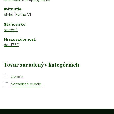
Kvitnutie
Slnko, kvitne VI
Stanovisko
slnečné
Mrazuvzdornosť
do -17°C
Tovar zaradený v kategóriách
Ovocie
Netradičné ovocie