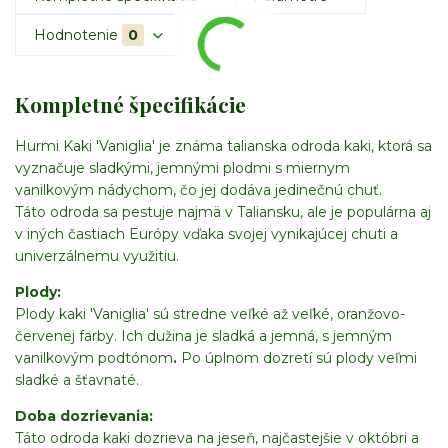
Hodnotenie
0
Kompletné špecifikácie
Hurmi Kaki 'Vaniglia' je známa talianska odroda kaki, ktorá sa
vyznačuje sladkými, jemnými plodmi s miernym
vanilkovým nádychom, čo jej dodáva jedinečnú chuť.
Táto odroda sa pestuje najmä v Taliansku, ale je populárna aj
v iných častiach Európy vďaka svojej vynikajúcej chuti a
univerzálnemu využitiu.
Plody:
Plody kaki 'Vaniglia' sú stredne veľké až veľké, oranžovo-
červenej farby. Ich dužina je sladká a jemná, s jemným
vanilkovým podtónom
.
Po úplnom dozretí sú plody veľmi
sladké a šťavnaté.
Doba dozrievania:
Táto odroda kaki dozrieva na jeseň, najčastejšie v októbri a