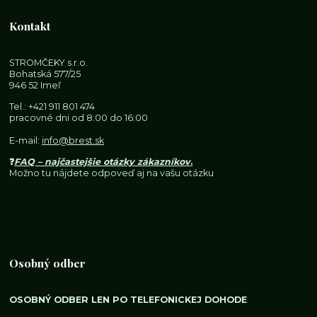
Kontakt
STROMČEKY s.r.o.
Bohatská 577/25
946 52 Imeľ
Tel.:
+421 911 801 474
pracovné dni od 8:00 do 16:00
E-mail:
info@brest.sk
❓
FAQ – najčastejšie otázky zákazníkov
.
Možno tu nájdete odpoveď aj na vašu otázku
Osobný odber
OSOBNÝ ODBER LEN PO TELEFONICKEJ DOHODE