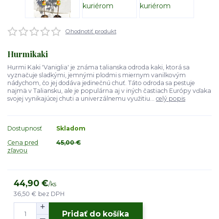
Ohodnotiť produkt
Hurmikaki
Hurmi Kaki 'Vaniglia' je známa talianska odroda kaki, ktorá sa
vyznačuje sladkými, jemnými plodmi s miernym vanilkovým
nádychom, čo jej dodáva jedinečnú chuť. Táto odroda sa pestuje
najmä v Taliansku, ale je populárna aj v iných častiach Európy vďaka
svojej vynikajúcej chuti a univerzálnemu využitiu...
celý popis
Dostupnosť
Skladom
Cena pred
45,00 €
zľavou
44,90 €
/
ks
36,50 €
bez DPH
Pridať do košíka