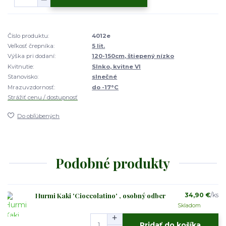
Číslo produktu:
4012e
Veľkosť črepníka:
5 lit.
Výška pri dodaní:
120-150cm, štiepený nízko
Kvitnutie:
Slnko, kvitne VI
Stanovisko:
slnečné
Mrazuvzdornosť:
do -17°C
Strážiť cenu / dostupnosť
Do obľúbených
Podobné produkty
Hurmi Kaki 'Cioccolatino' , osobný odber
34,90 €
/
ks
Skladom
Pridať do košíka