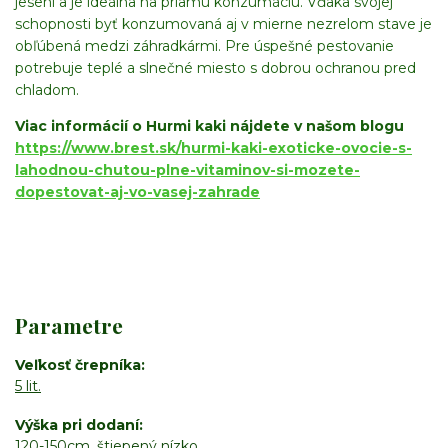
jeseni a je ideálna na priamu konzumáciu. Vďaka svojej
schopnosti byť konzumovaná aj v mierne nezrelom stave je
obľúbená medzi záhradkármi. Pre úspešné pestovanie
potrebuje teplé a slnečné miesto s dobrou ochranou pred
chladom.
Viac informácií o Hurmi kaki nájdete v našom blogu
https://www.brest.sk/hurmi-kaki-exoticke-ovocie-s-
lahodnou-chutou-plne-vitaminov-si-mozete-
dopestovat-aj-vo-vasej-zahrade
Parametre
Veľkosť črepníka
5 lit.
Výška pri dodaní
120-150cm, štiepený nízko