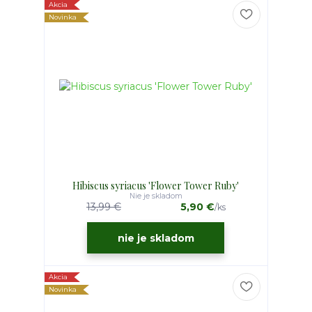
Akcia
Novinka
Hibiscus syriacus 'Flower Tower Ruby'
Nie je skladom
13,99 €
5,90 €
/
ks
nie je skladom
Akcia
Novinka