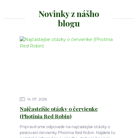
Novinky z nášho
blogu
14
07
2026
Najčastejšie otázky o červienke
(Photinia Red Robin)
Pripravili sme odpovede na najčastejšie otázky o
pestovaní červienky Photinia Red Robin. Nájdete tu