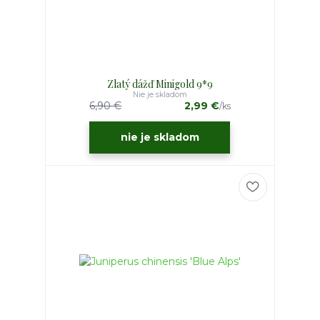
Zlatý dážď Minigold 9*9
Nie je skladom
6,90 €
2,99 €
/
ks
nie je skladom