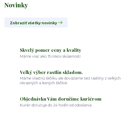
Novinky
Zobraziť všetky novinky
Skvelý pomer ceny a kvality
Máme viac ako 15 rokov skúseností.
Veľký výber rastlín skladom.
Máme vlastnú škôlku ale dovážame tiež rastliny z veľkých
okrasných a lesných škôlok.
Objednávku Vám doručíme kuriérom
Kuriér doručuje do 24 hodín od odoslania.