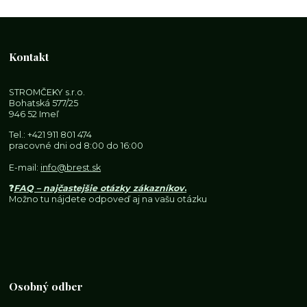
Kontakt
STROMČEKY s.r.o.
Bohatská 577/25
946 52 Imeľ
Tel.:
+421 911 801 474
pracovné dni od 8:00 do 16:00
E-mail:
info@brest.sk
❓
FAQ – najčastejšie otázky zákazníkov
.
Možno tu nájdete odpoveď aj na vašu otázku
Osobný odber