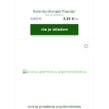
Borievka obyčajná 'Pancake'
Nie je skladom
4,89 €
3,35 €
/
ks
nie je skladom
acorus gramineus argenteostriatus