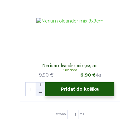
Nerium oleander mix 9x9cm
Skladom
9,90 €
6,90 €
/
ks
Pridať do košíka
strana
z 1