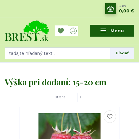
0
ks
0,00 €
Menu
Hľadať
Výška pri dodaní: 15-20 cm
strana
z 1