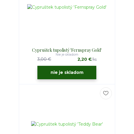
Cypruštek tupolistý 'Fernspray Gold'
Nie je skladom
3,00 €
2,20 €
/
ks
nie je skladom