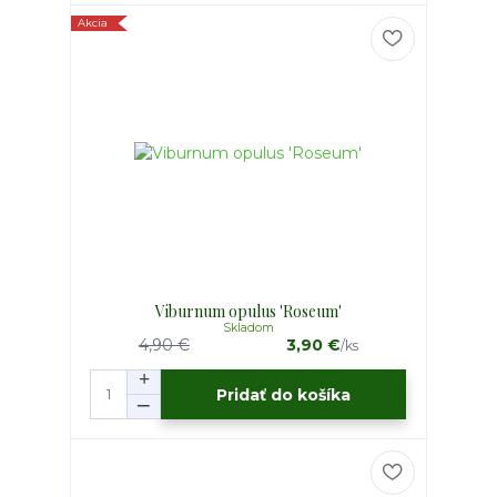
Akcia
Viburnum opulus 'Roseum'
Skladom
4,90 €
3,90 €
/
ks
Pridať do košíka