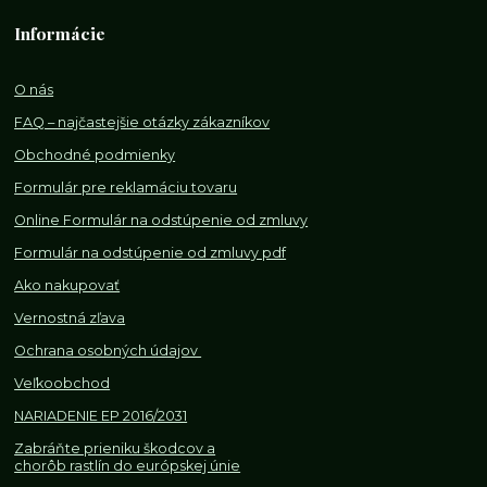
Informácie
O nás
FAQ – najčastejšie otázky zákazníkov
Obchodné podmienky
Formulár pre reklamáciu tovaru
Online Formulár na odstúpenie od zmluvy
Formulár na odstúpenie od z
mluvy pdf
Ako nakupovať
Vernostná zľava
Ochrana osobných údajov
Veľkoobchod
NARIADENIE EP 2016/2031
Zabráňte prieniku škodcov a
chorôb rastlín do európskej únie