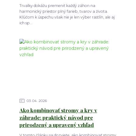
Trvalky dokážu premeniť každý záhon na
harmonický priestor plný farieb, tvarov a života.
Kľúčom k úspechu však nie je len výber rastlín, ale aj
ich sp...
03
04
2026
Ako kombinovať stromy a kry v
záhrade: praktický návod pre
prirodzený a upravený vzhľad
V tomto článku sa dozviete, ako kombinovať stromy