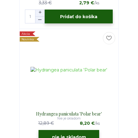
3,33 €
2,79 €
/
ks
Pridať do košíka
Akcia
Novinka
Hydrangea paniculata 'Polar bear'
Nie je skladom
12,89 €
8,20 €
/
ks
nie je skladom