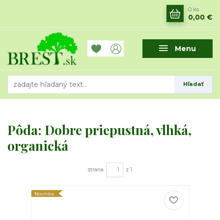
0
ks
0,00 €
Menu
Hľadať
Pôda: Dobre priepustná, vlhká,
organická
strana
z 1
Novinka