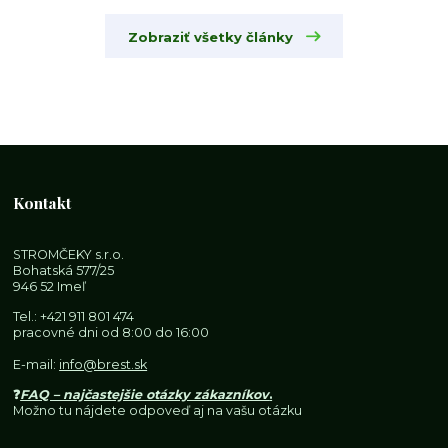
Zobraziť všetky články
Kontakt
STROMČEKY s.r.o.
Bohatská 577/25
946 52 Imeľ
Tel.:
+421 911 801 474
pracovné dni od 8:00 do 16:00
E-mail:
info@brest.sk
❓
FAQ – najčastejšie otázky zákazníkov
.
Možno tu nájdete odpoveď aj na vašu otázku