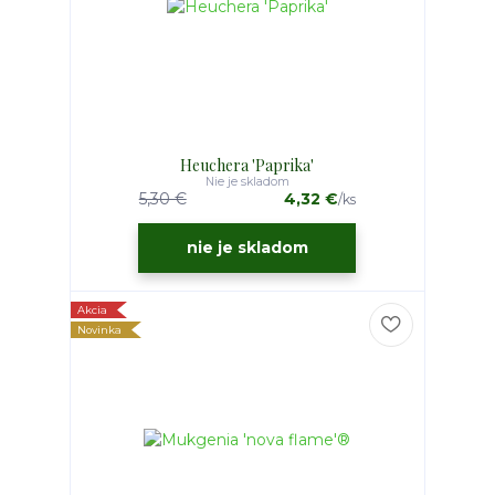
Heuchera 'Paprika'
Nie je skladom
5,30 €
4,32 €
/
ks
nie je skladom
Akcia
Novinka