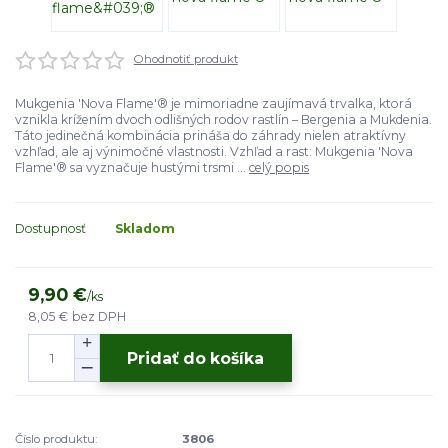
Ohodnotiť produkt
Mukgenia 'Nova Flame'® je mimoriadne zaujímavá trvalka, ktorá
vznikla krížením dvoch odlišných rodov rastlín – Bergenia a Mukdenia.
Táto jedinečná kombinácia prináša do záhrady nielen atraktívny
vzhľad, ale aj výnimočné vlastnosti. Vzhľad a rast: Mukgenia 'Nova
Flame'® sa vyznačuje hustými trsmi ...
celý popis
Dostupnosť
Skladom
9,90 €
/
ks
8,05 €
bez DPH
Pridať do košíka
Číslo produktu:
3806