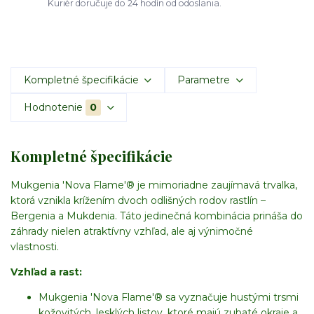
Kuriér doručuje do 24 hodín od odoslania.
Kompletné špecifikácie
Parametre
Hodnotenie
0
Kompletné špecifikácie
Mukgenia 'Nova Flame'® je mimoriadne zaujímavá trvalka,
ktorá vznikla krížením dvoch odlišných rodov rastlín –
Bergenia a Mukdenia. Táto jedinečná kombinácia prináša do
záhrady nielen atraktívny vzhľad, ale aj výnimočné
vlastnosti.
Vzhľad a rast:
Mukgenia 'Nova Flame'® sa vyznačuje hustými trsmi
kožovitých, lesklých listov, ktoré majú zubaté okraje a