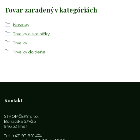
Tovar zaradený v kategóriách
Novinky
Trvalky a skalničky
Trvalky
Trvalky do tieňa
Kontakt
STROMČEKY s.r.o.
Bohatská 577/25
946 52 Imeľ
Tel.:
+421 911 801 474