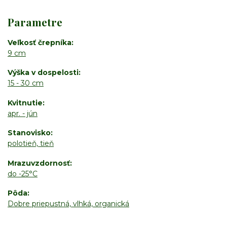
Parametre
Veľkosť črepníka
9 cm
Výška v dospelosti
15 - 30 cm
Kvitnutie
apr. - jún
Stanovisko
polotieň, tieň
Mrazuvzdornosť
do -25°C
Pôda
Dobre priepustná, vlhká, organická