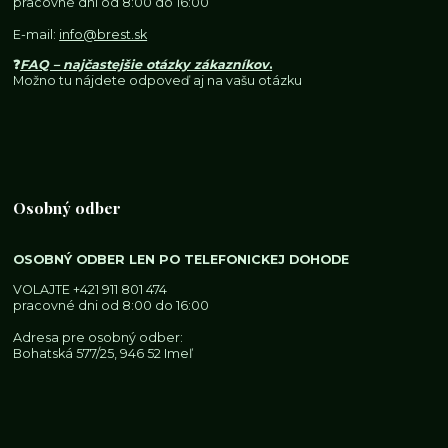
pracovné dni od 8:00 do 16:00
E-mail:
info@brest.sk
❓
FAQ – najčastejšie otázky zákazníkov
.
Možno tu nájdete odpoveď aj na vašu otázku
Osobný odber
OSOBNÝ ODBER LEN PO TELEFONICKEJ DOHODE
VOLAJTE
+421 911 801 474
pracovné dni od 8:00 do 16:00
Adresa pre osobný odber:
Bohatská 577/25, 946 52 Imeľ