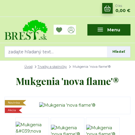
0
ks
0,00 €
Menu
Hľadať
Úvod
Trvalky a skalničky
Mukgenia 'nova flame'®
Mukgenia 'nova flame'®
Novinka
Akcia