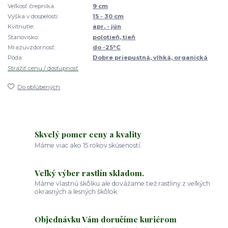
Veľkosť črepníka:
9 cm
Výška v dospelosti:
15 - 30 cm
Kvitnutie:
apr. - jún
Stanovisko:
polotieň, tieň
Mrazuvzdornosť:
do -25°C
Pôda:
Dobre priepustná, vlhká, organická
Strážiť cenu / dostupnosť
Do obľúbených
Skvelý pomer ceny a kvality
Máme viac ako 15 rokov skúseností.
Veľký výber rastlín skladom.
Máme vlastnú škôlku ale dovážame tiež rastliny z veľkých
okrasných a lesných škôlok.
Objednávku Vám doručíme kuriérom