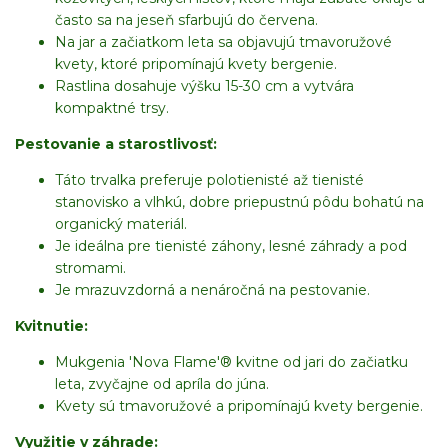
často sa na jeseň sfarbujú do červena.
Na jar a začiatkom leta sa objavujú tmavoružové
kvety, ktoré pripomínajú kvety bergenie.
Rastlina dosahuje výšku 15-30 cm a vytvára
kompaktné trsy.
Pestovanie a starostlivosť:
Táto trvalka preferuje polotienisté až tienisté
stanovisko a vlhkú, dobre priepustnú pôdu bohatú na
organický materiál.
Je ideálna pre tienisté záhony, lesné záhrady a pod
stromami.
Je mrazuvzdorná a nenáročná na pestovanie.
Kvitnutie:
Mukgenia 'Nova Flame'® kvitne od jari do začiatku
leta, zvyčajne od apríla do júna.
Kvety sú tmavoružové a pripomínajú kvety bergenie.
Využitie v záhrade: