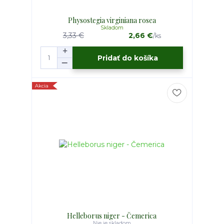
Physostegia virginiana rosea
Skladom
3,33 €
2,66 €
/
ks
Pridať do košíka
Akcia
Helleborus niger - Čemerica
Nie je skladom