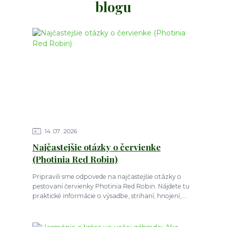
blogu
14
07
2026
Najčastejšie otázky o červienke
(Photinia Red Robin)
Pripravili sme odpovede na najčastejšie otázky o
pestovaní červienky Photinia Red Robin. Nájdete tu
praktické informácie o výsadbe, strihaní, hnojení,...