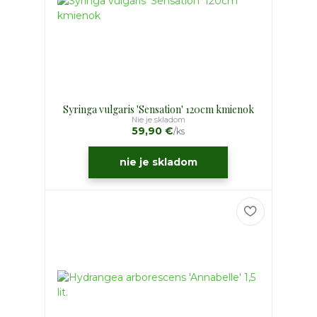
Syringa vulgaris 'Sensation' 120cm kmienok
Nie je skladom
59,90 €
/
ks
nie je skladom