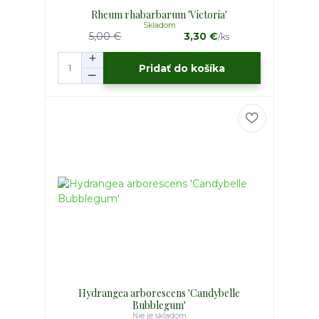
Rheum rhabarbarum 'Victoria'
Skladom
5,00 €
3,30 €
/
ks
Pridať do košíka
Hydrangea arborescens 'Candybelle
Bubblegum'
Nie je skladom