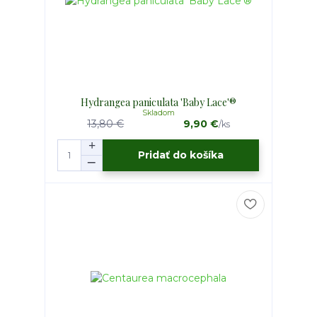
Hydrangea paniculata 'Baby Lace'®
Skladom
13,80 €
9,90 €
/
ks
Pridať do košíka