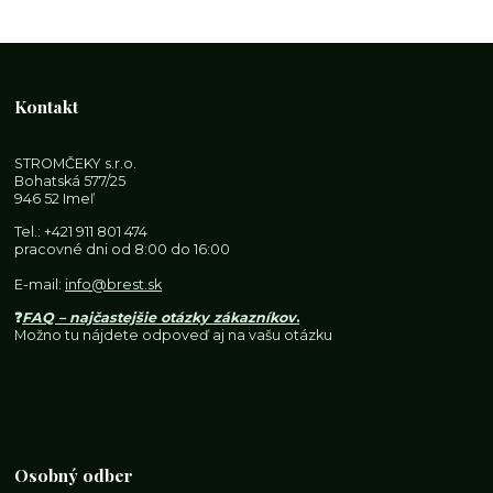
Kontakt
STROMČEKY s.r.o.
Bohatská 577/25
946 52 Imeľ
Tel.:
+421 911 801 474
pracovné dni od 8:00 do 16:00
E-mail:
info@brest.sk
❓
FAQ – najčastejšie otázky zákazníkov
.
Možno tu nájdete odpoveď aj na vašu otázku
Osobný odber