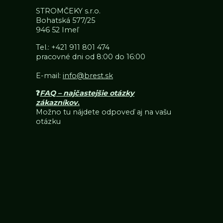
STROMČEKY s.r.o.
Bohatská 577/25
946 52 Imeľ
Tel.:
+421 911 801 474
pracovné dni od 8:00 do 16:00
E-mail:
info@brest.sk
❓
FAQ – najčastejšie otázky
zákazníkov
.
Možno tu nájdete odpoveď aj na vašu
otázku