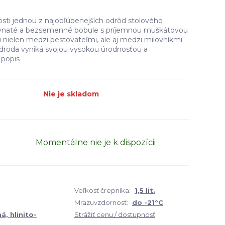
snosti jednou z najobľúbenejších odrôd stolového
ťavnaté a bezsemenné bobule s príjemnou muškátovou
u nielen medzi pestovateľmi, ale aj medzi milovníkmi
odroda vyniká svojou vysokou úrodnosťou a
 popis
Nie je skladom
Momentálne nie je k dispozícii
Veľkosť črepníka:
1,5 lit.
Mrazuvzdornosť:
do -21°C
, hlinito-
Strážiť cenu / dostupnosť