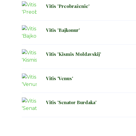
Vitis 'Preobraženie'
Vitis 'Bajkonur'
Vitis 'Kismis Moldavskij'
Vitis 'Venus'
Vitis 'Senator Burdaka'