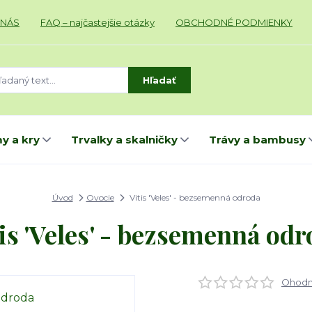
 NÁS
FAQ – najčastejšie otázky
OBCHODNÉ PODMIENKY
Hľadať
y a kry
Trvalky a skalničky
Trávy a bambusy
Úvod
Ovocie
Vitis 'Veles' - bezsemenná odroda
is 'Veles' - bezsemenná od
Ohodno