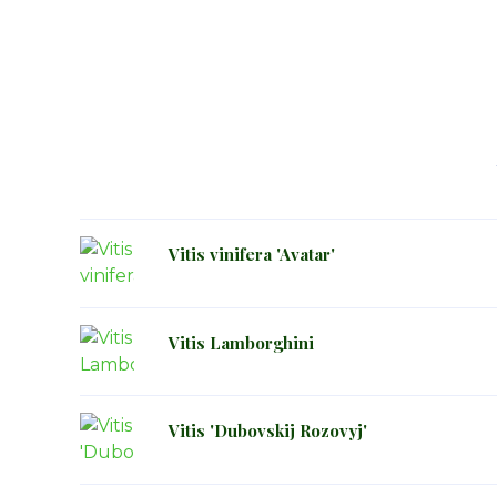
Vitis vinifera 'Avatar'
Vitis Lamborghini
Vitis 'Dubovskij Rozovyj'