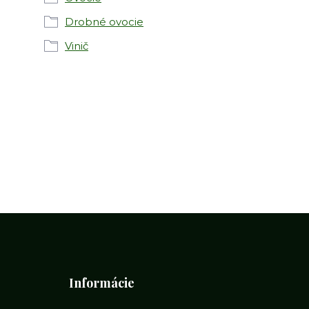
Drobné ovocie
Vinič
Informácie