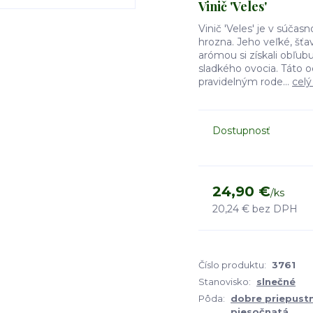
Vinič 'Veles'
Vinič 'Veles' je v súča
hrozna. Jeho veľké, š
arómou si získali obľub
sladkého ovocia. Táto 
pravidelným rode...
celý
Dostupnosť
24,90 €
/
ks
20,24 €
bez DPH
Číslo produktu:
3761
Stanovisko:
slnečné
Pôda:
dobre priepustná
piesočnatá