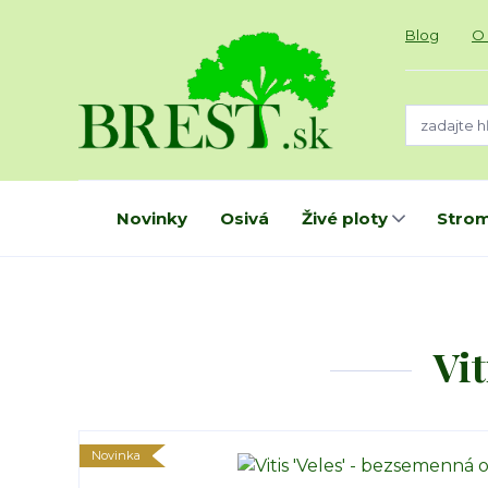
Blog
O
Novinky
Osivá
Živé ploty
Strom
Vit
Novinka