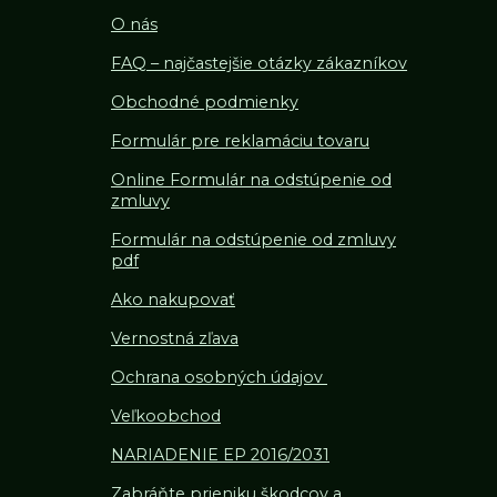
O nás
FAQ – najčastejšie otázky zákazníkov
Obchodné podmienky
Formulár pre reklamáciu tovaru
Online Formulár na odstúpenie od
zmluvy
Formulár na odstúpenie od z
mluvy
pdf
Ako nakupovať
Vernostná zľava
Ochrana osobných údajov
Veľkoobchod
NARIADENIE EP 2016/2031
Zabráňte prieniku škodcov a