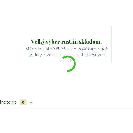
Veľký výber rastlín skladom.
Máme vlastnú škôlku ale dovážame tiež
rastliny z veľkých okrasných a lesných
škôlok.
notenie
0