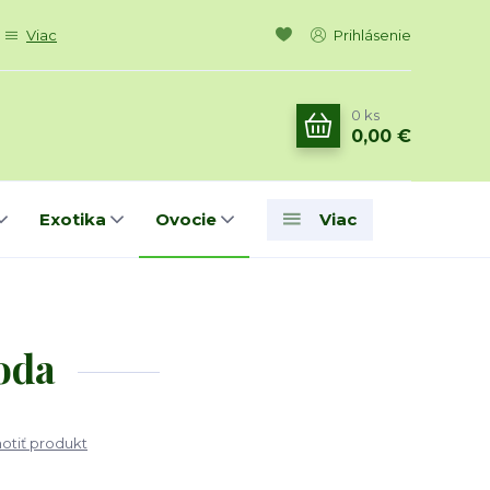
Viac
Prihlásenie
0
ks
0,00 €
Exotika
Ovocie
Viac
roda
tiť produkt