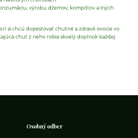
konzumáciu, výrobu džemov, kompótov a iných
ktorí si chcú dopestovať chutné a zdravé ovocie vo
ikajúca chuť z neho robia skvelý doplnok každej
Osobný odber