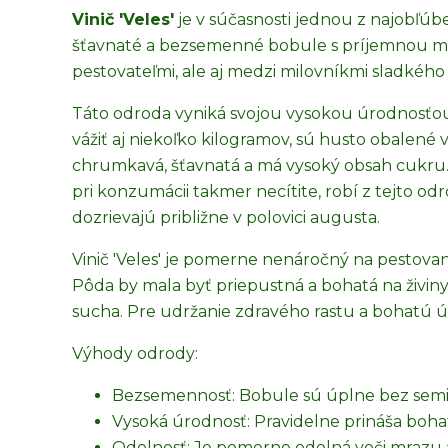
Vinič 'Veles'
je v súčasnosti jednou z najobľúb
šťavnaté a bezsemenné bobule s príjemnou mu
pestovateľmi, ale aj medzi milovníkmi sladkého 
Táto odroda vyniká svojou vysokou úrodnosťou
vážiť aj niekoľko kilogramov, sú husto obalené
chrumkavá, šťavnatá a má vysoký obsah cukru.
pri konzumácii takmer necítite, robí z tejto 
dozrievajú približne v polovici augusta.
Vinič 'Veles' je pomerne nenáročný na pestovani
Pôda by mala byť priepustná a bohatá na živiny.
sucha. Pre udržanie zdravého rastu a bohatú ú
Výhody odrody:
Bezsemennosť: Bobule sú úplne bez semi
Vysoká úrodnosť: Pravidelne prináša boha
Odolnosť: Je pomerne odolná voči mrazu