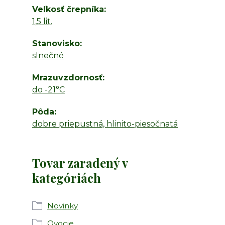
Veľkosť črepníka
1,5 lit.
Stanovisko
slnečné
Mrazuvzdornosť
do -21°C
Pôda
dobre priepustná, hlinito-piesočnatá
Tovar zaradený v
kategóriách
Novinky
Ovocie