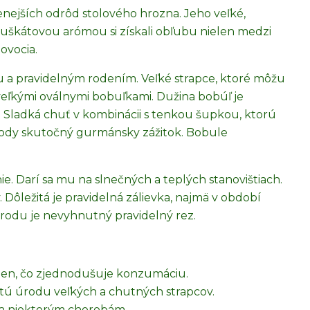
enejších odrôd stolového hrozna. Jeho veľké,
škátovou arómou si získali obľubu nielen medzi
ovocia.
 a pravidelným rodením. Veľké strapce, ktoré môžu
 veľkými oválnymi bobuľkami. Dužina bobúľ je
 Sladká chuť v kombinácii s tenkou šupkou, ktorú
odrody skutočný gurmánsky zážitok. Bobule
e. Darí sa mu na slnečných a teplých stanovištiach.
 Dôležitá je pravidelná zálievka, najmä v období
rodu je nevyhnutný pravidelný rez.
en, čo zjednodušuje konzumáciu.
tú úrodu veľkých a chutných strapcov.
 a niektorým chorobám.