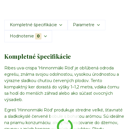
Kompletné špecifikácie
Parametre
Hodnotenie
0
Kompletné špecifikácie
Ribes uva-crispa 'Hinnonmäki Röd' je obľúbená odroda
egrešu, známa svojou odolnosťou, vysokou úrodnosťou a
výrazne sladkou chuťou červených plodov. Tento
kompaktný ker dorastá do výšky 1–1,2 metra, vďaka čomu
sa hodí do menších záhrad alebo ako súčasť ovocných
výsadieb.
Egreš 'Hinnonmäki Röd' produkuje stredne veľké, šťavnaté
a sladkokyslé červené bobule s bohatou arómou. Sú ideálne
na priamu konzumáciu, ale aj na spracovanie do džemov,