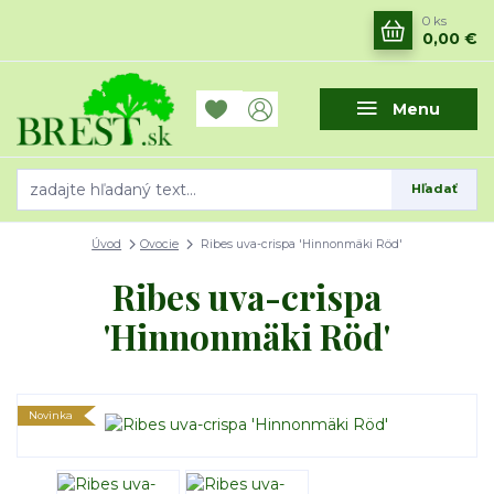
0
ks
0,00 €
Menu
Hľadať
Úvod
Ovocie
Ribes uva-crispa 'Hinnonmäki Röd'
Ribes uva-crispa
'Hinnonmäki Röd'
Novinka