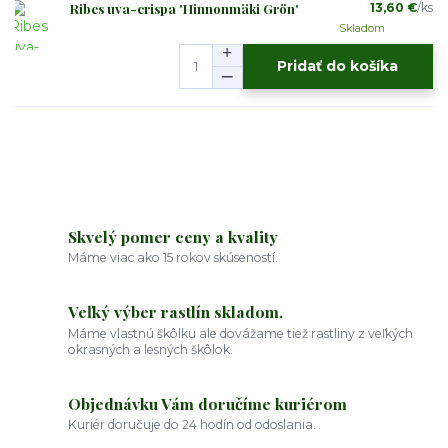
Ribes uva-crispa 'Hinnonmäki Grön'
13,60 €
/
ks
Skladom
Pridať do košíka
Skvelý pomer ceny a kvality
Máme viac ako 15 rokov skúseností.
Veľký výber rastlín skladom.
Máme vlastnú škôlku ale dovážame tiež rastliny z veľkých
okrasných a lesných škôlok.
Objednávku Vám doručíme kuriérom
Kuriér doručuje do 24 hodín od odoslania.