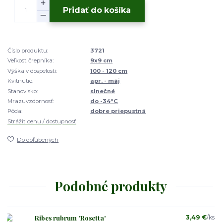
Pridať do košíka
Číslo produktu:
3721
Veľkosť črepníka:
9x9 cm
Výška v dospelosti:
100 - 120 cm
Kvitnutie:
apr. - máj
Stanovisko:
slnečné
Mrazuvzdornosť:
do -34°C
Pôda:
dobre priepustná
Strážiť cenu / dostupnosť
Do obľúbených
Podobné produkty
Ribes rubrum 'Rosetta'
3,49 €
/
ks