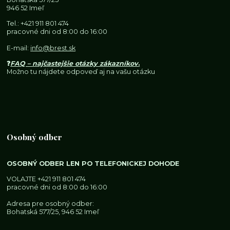
946 52 Imeľ
Tel.:
+421 911 801 474
pracovné dni od 8:00 do 16:00
E-mail:
info@brest.sk
❓
FAQ – najčastejšie otázky zákazníkov
.
Možno tu nájdete odpoveď aj na vašu otázku
Osobný odber
OSOBNÝ ODBER LEN PO TELEFONICKEJ DOHODE
VOLAJTE
+421 911 801 474
pracovné dni od 8:00 do 16:00
Adresa pre osobný odber:
Bohatská 577/25, 946 52 Imeľ