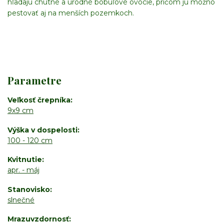
hľadajú chutné a úrodné bobuľové ovocie, pričom ju možno
pestovať aj na menších pozemkoch.
Parametre
Veľkosť črepníka
9x9 cm
Výška v dospelosti
100 - 120 cm
Kvitnutie
apr. - máj
Stanovisko
slnečné
Mrazuvzdornosť