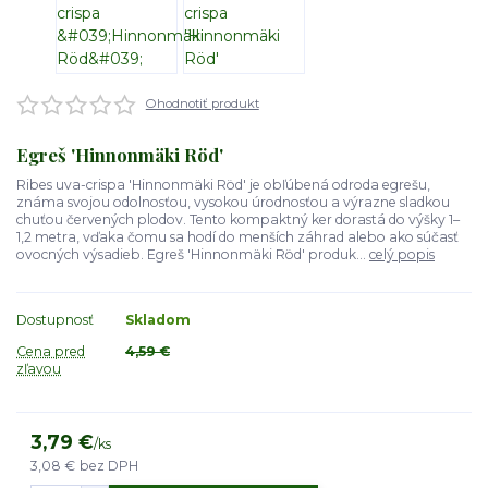
Ohodnotiť produkt
Egreš 'Hinnonmäki Röd'
Ribes uva-crispa 'Hinnonmäki Röd' je obľúbená odroda egrešu,
známa svojou odolnosťou, vysokou úrodnosťou a výrazne sladkou
chuťou červených plodov. Tento kompaktný ker dorastá do výšky 1–
1,2 metra, vďaka čomu sa hodí do menších záhrad alebo ako súčasť
ovocných výsadieb. Egreš 'Hinnonmäki Röd' produk...
celý popis
Dostupnosť
Skladom
Cena pred
4,59 €
zľavou
3,79 €
/
ks
3,08 €
bez DPH