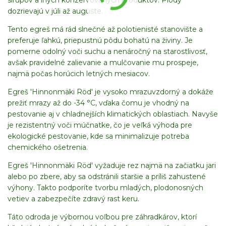
sirupov a iných konzervovaných produktov. Plody
dozrievajú v júli až auguste.
Tento egreš má rád slnečné až polotienisté stanovište a
preferuje ľahkú, priepustnú pôdu bohatú na živiny. Je
pomerne odolný voči suchu a nenáročný na starostlivosť,
avšak pravidelné zalievanie a mulčovanie mu prospeje,
najmä počas horúcich letných mesiacov.
Egreš 'Hinnonmäki Röd' je vysoko mrazuvzdorný a dokáže
prežiť mrazy až do -34 °C, vďaka čomu je vhodný na
pestovanie aj v chladnejších klimatických oblastiach. Navyše
je rezistentný voči múčnatke, čo je veľká výhoda pre
ekologické pestovanie, kde sa minimalizuje potreba
chemického ošetrenia.
Egreš 'Hinnonmäki Röd' vyžaduje rez najmä na začiatku jari
alebo po zbere, aby sa odstránili staršie a príliš zahustené
výhony. Takto podporíte tvorbu mladých, plodonosných
vetiev a zabezpečíte zdravý rast keru.
Táto odroda je výbornou voľbou pre záhradkárov, ktorí