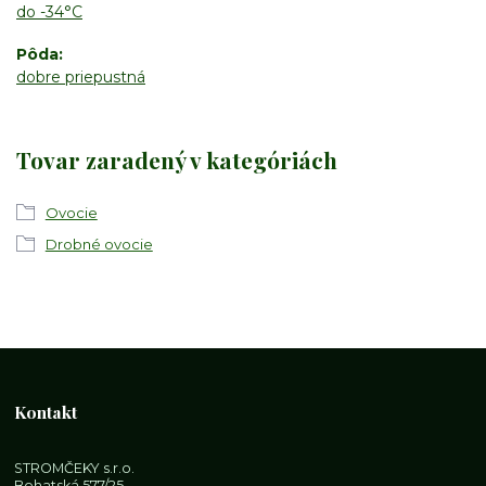
do -34°C
Pôda
dobre priepustná
Tovar zaradený v kategóriách
Ovocie
Drobné ovocie
Kontakt
STROMČEKY s.r.o.
Bohatská 577/25