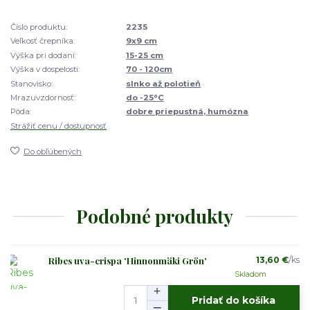
Číslo produktu:
2235
Veľkosť črepníka:
9x9 cm
Výška pri dodaní:
15-25 cm
Výška v dospelosti:
70 - 120cm
Stanovisko:
slnko až polotieň
Mrazuvzdornosť:
do -25°C
Pôda:
dobre priepustná, humózna
Strážiť cenu / dostupnosť
Do obľúbených
Podobné produkty
Ribes uva-crispa 'Hinnonmäki Grön'
13,60 €
/
ks
Skladom
Pridať do košíka