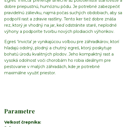
Egreš 'Invicta' preferuje slnečné až polotienisté stanovište a
dobre priepustnú, humóznu pôdu. Je potrebné zabezpečiť
pravidelnú zálievku, najmä počas suchých obdobiach, aby sa
podpořil rast a zdravie rastliny. Tento ker tiež dobre znáša
rez, ktorý je vhodný na jar, keď odstránite staré, neplodné
výhony a podporíte tvorbu nových plodiacich výhonkov.
Egreš 'Invicta' je vynikajúcou voľbou pre záhradkárov, ktorí
hľadajú odolný, plodný a chutný egreš, ktorý poskytuje
bohatú úrodu kvalitných plodov. Jeho kompaktný rast a
vysoká odolnosť voči chorobám ho robia ideálnym pre
pestovanie v malých záhradách, kde je potrebné
maximálne využiť priestor.
Parametre
Veľkosť črepníka