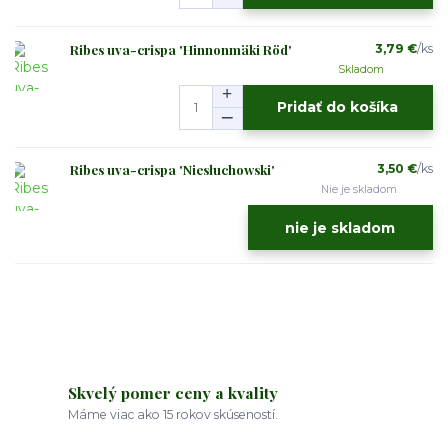
Ribes uva-crispa 'Hinnonmäki Röd'
3,79 €
/
ks
Skladom
Pridať do košíka
Ribes uva-crispa 'Niesłuchowski'
3,50 €
/
ks
Nie je skladom
nie je skladom
Skvelý pomer ceny a kvality
Máme viac ako 15 rokov skúseností.