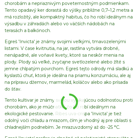
chorobám a nepriaznivým poveternostným podmienkam.
Tento opadavý ker dorastá do výšky približne 0,7–1,2 metra a
má rozložitý, ale kompaktný habitus, čo ho robí ideálnym na
výsadbu v záhradách alebo vo väčších nádobách na
terasách a balkónoch.
Egreš 'Invicta' je známy svojimi veľkými, tmavozelenými
listami. V čase kvitnutia, na jar, rastlina vytvára drobné,
nenápadné, ale voňavé kvety, ktoré sa neskôr menia na
plody. Plody sú veľké, zvyčajne svetlozelené alebo žlté s
jemne chlpatým povrchom. Egreš tejto odrody má sladkú a
kyslastú chuť, ktorá je ideálna na priamu konzumáciu, ale aj
na prípravu džemov, marmelád, koláčov alebo ako prísada
do šťav.
Tento kultivar je známy svojou vynikajúcou odolnosťou proti
chorobám, ako je múčnatka, čo ho robí ideálnym na
ekologické pestovanie. Ribes uva-crispa 'Invicta' je tiež
odolný voči chladu a mrazom, čím je vhodný aj pre oblasti s
chladnejším podnebím. Je mrazuvzdorný až do -25 °C.