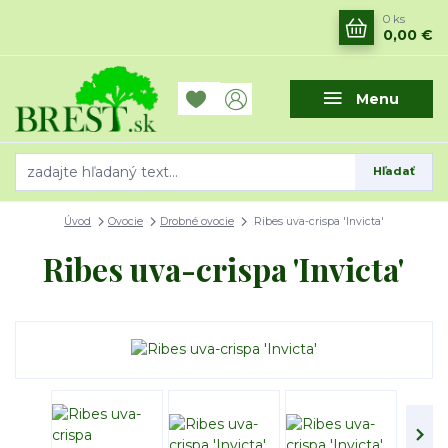
0
ks
0,00 €
Menu
Hľadať
Úvod
Ovocie
Drobné ovocie
Ribes uva-crispa 'Invicta'
Ribes uva-crispa 'Invicta'