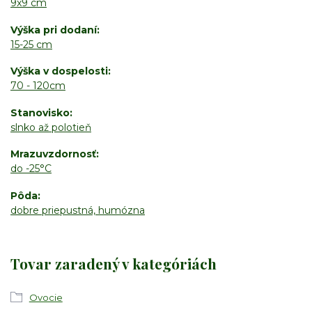
9x9 cm
Výška pri dodaní
15-25 cm
Výška v dospelosti
70 - 120cm
Stanovisko
slnko až polotieň
Mrazuvzdornosť
do -25°C
Pôda
dobre priepustná, humózna
Tovar zaradený v kategóriách
Ovocie