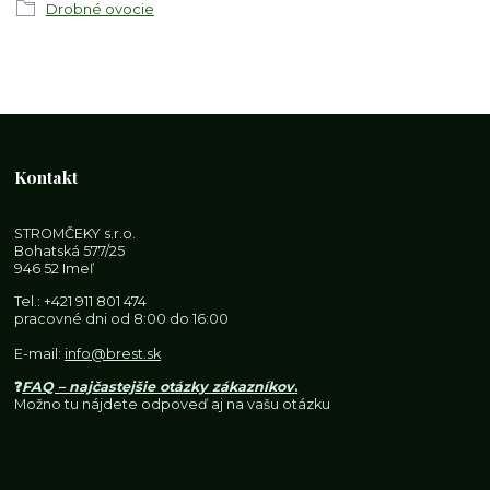
Drobné ovocie
Kontakt
STROMČEKY s.r.o.
Bohatská 577/25
946 52 Imeľ
Tel.:
+421 911 801 474
pracovné dni od 8:00 do 16:00
E-mail:
info@brest.sk
❓
FAQ – najčastejšie otázky zákazníkov
.
Možno tu nájdete odpoveď aj na vašu otázku