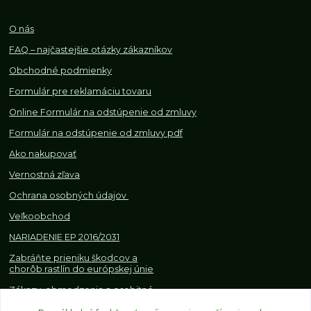
O nás
FAQ – najčastejšie otázky zákazníkov
Obchodné podmienky
Formulár pre reklamáciu tovaru
Online Formulár na odstúpenie od zmluvy
Formulár na odstúpenie od z
mluvy pdf
Ako nakupovať
Vernostná zľava
Ochrana osobných údajov
Veľkoobchod
NARIADENIE EP 2016/2031
Zabráňte prieniku škodcov a
chorôb rastlín do európskej únie
Zákazy, obmedzenia a osobitné
požiadavky pri dovoze a