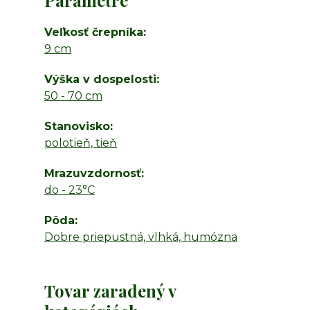
Parametre
Veľkosť črepníka
9 cm
Výška v dospelosti
50 - 70 cm
Stanovisko
polotieň, tieň
Mrazuvzdornosť
do - 23°C
Pôda
Dobre priepustná, vlhká, humózna
Tovar zaradený v