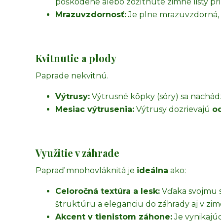
poškodené alebo zožltnuté zimné listy pri
Mrazuvzdornosť:
Je plne mrazuvzdorná, 
Kvitnutie a plody
Paprade nekvitnú.
Výtrusy:
Výtrusné kôpky (sóry) sa nachádza
Mesiac výtrusenia:
Výtrusy dozrievajú
od
Využitie v záhrade
Papraď mnohovláknitá je
ideálna
ako:
Celoročná textúra a lesk:
Vďaka svojmu s
štruktúru a eleganciu do záhrady aj v zim
Akcent v tienistom záhone:
Je vynikajúc