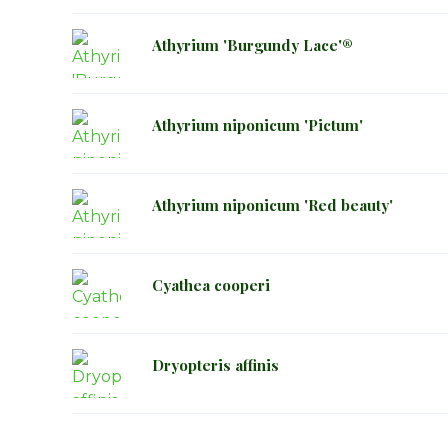
Athyrium 'Burgundy Lace'®
Athyrium niponicum 'Pictum'
Athyrium niponicum 'Red beauty'
Cyathea cooperi
Dryopteris affinis