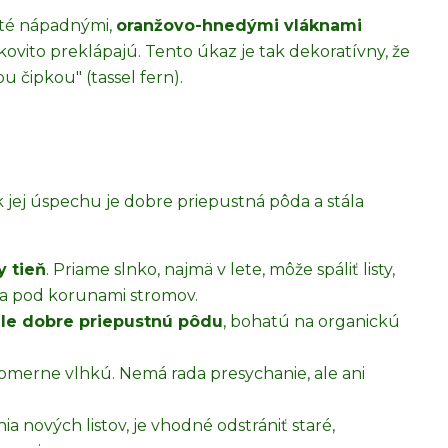
té nápadnými,
oranžovo-hnedými vláknami
lúkovito preklápajú. Tento úkaz je tak dekoratívny, že
u čipkou" (tassel fern).
k jej úspechu je dobre priepustná pôda a stála
y tieň
. Priame slnko, najmä v lete, môže spáliť listy,
na pod korunami stromov.
ale dobre priepustnú pôdu
, bohatú na organickú
omerne vlhkú. Nemá rada presychanie, ale ani
ia nových listov, je vhodné odstrániť staré,