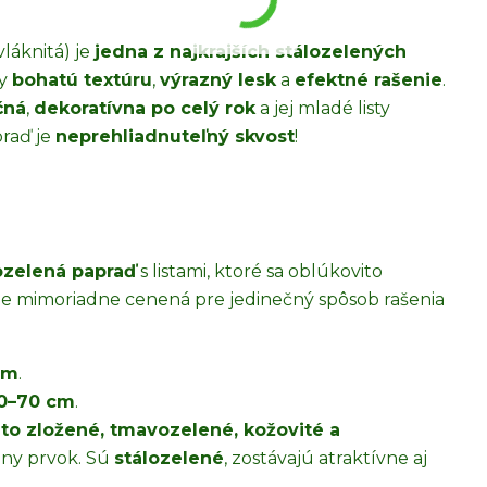
áknitá) je
jedna z najkrajších stálozelených
dy
bohatú textúru
,
výrazný lesk
a
efektné rašenie
.
čná
,
dekoratívna po celý rok
a jej mladé listy
praď je
neprehliadnuteľný skvost
!
lozelená papraď
s listami, ktoré sa oblúkovito
. Je mimoriadne cenená pre jedinečný spôsob rašenia
cm
.
0–70 cm
.
ito zložené, tmavozelené, kožovité a
álny prvok. Sú
stálozelené
, zostávajú atraktívne aj