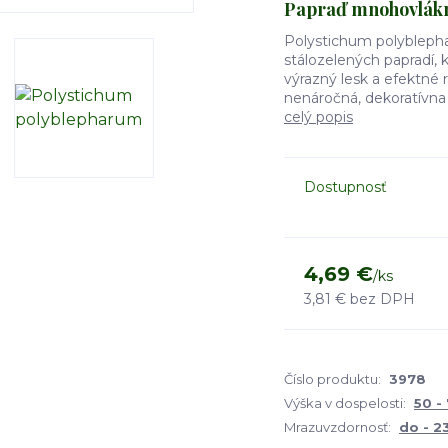
Papraď mnohovlákn
Polystichum polyblepha
stálozelených papradí, k
výrazný lesk a efektné 
nenáročná, dekoratívna p
celý popis
Dostupnosť
4,69 €
/
ks
3,81 €
bez DPH
Číslo produktu:
3978
Výška v dospelosti:
50 -
Mrazuvzdornosť:
do - 2