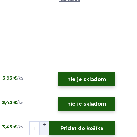
3,93 €
/
ks
nie je skladom
3,45 €
/
ks
nie je skladom
3,45 €
/
ks
Pridať do košíka