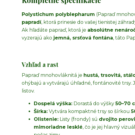
Kompletné špecifikácie
Polystichum polyblepharum
(Papraď mnohovl
papradí
, ktorá prinesie do vašej tienistej záhra
Ak hľadáte papraď, ktorá je
absolútne nenáro
vyzerajú ako
jemná, srsťová fontána
, táto Pa
Vzhľad a rast
Papraď mnohovláknitá je
hustá, trsovitá, stá
ohýbajú a vytvárajú úhľadné, fontánovité trsy
listov.
Dospelá výška:
Dorastá do výšky
50–70 
Šírka:
Vytvára kompaktné trsy so šírkou
5
Olistenie:
Listy (frondy) sú
dvojito perov
mimoriadne lesklé
, čo je jej hlavný vizu
počas zimy.