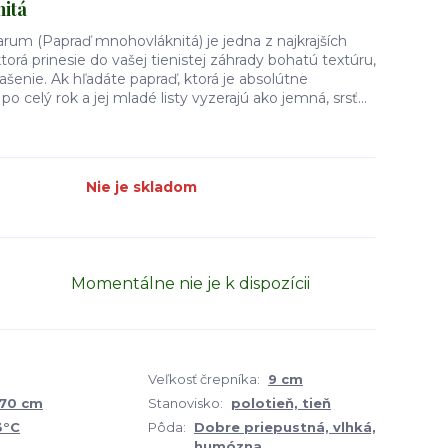
itá
rum (Papraď mnohovláknitá) je jedna z najkrajších
torá prinesie do vašej tienistej záhrady bohatú textúru,
rašenie. Ak hľadáte papraď, ktorá je absolútne
o celý rok a jej mladé listy vyzerajú ako jemná, srsť...
Nie je skladom
Momentálne nie je k dispozícii
Veľkosť črepníka:
9 cm
 70 cm
Stanovisko:
polotieň, tieň
3°C
Pôda:
Dobre priepustná, vlhká,
humózna