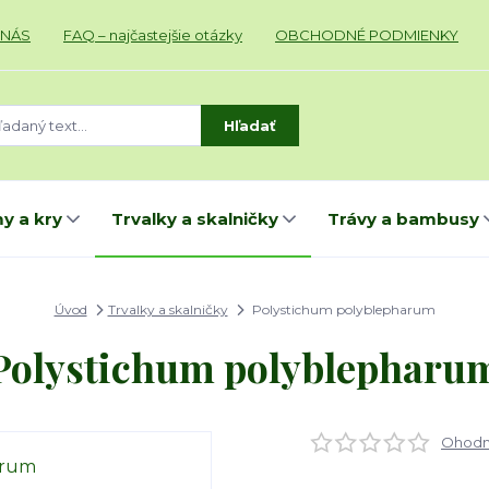
 NÁS
FAQ – najčastejšie otázky
OBCHODNÉ PODMIENKY
Hľadať
y a kry
Trvalky a skalničky
Trávy a bambusy
Úvod
Trvalky a skalničky
Polystichum polyblepharum
Polystichum polyblepharu
Ohodno