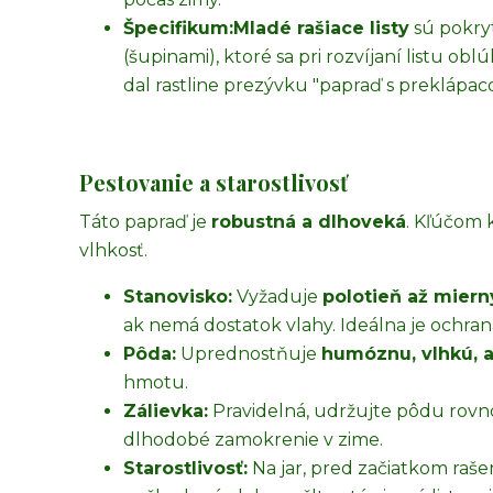
Špecifikum:
Mladé rašiace listy
sú pokry
(šupinami), ktoré sa pri rozvíjaní listu ob
dal rastline prezývku "papraď s preklápaco
Pestovanie a starostlivosť
Táto papraď je
robustná a dlhoveká
. Kľúčom 
vlhkosť.
Stanovisko:
Vyžaduje
polotieň až miern
ak nemá dostatok vlahy. Ideálna je ochra
Pôda:
Uprednostňuje
humóznu, vlhkú, 
hmotu.
Zálievka:
Pravidelná, udržujte pôdu rovn
dlhodobé zamokrenie v zime.
Starostlivosť:
Na jar, pred začiatkom rašen