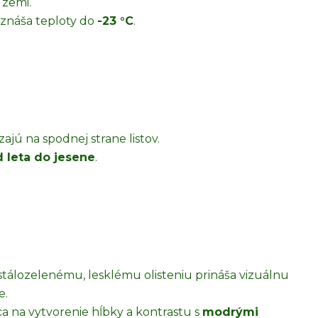
 zemi.
znáša teploty do
-23 °C
.
jú na spodnej strane listov.
 leta do jesene
.
tálozelenému, lesklému olisteniu prináša vizuálnu
e.
a na vytvorenie hĺbky a kontrastu s
modrými