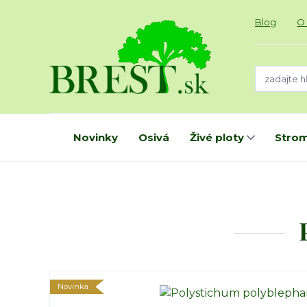
Blog
O
Novinky
Osivá
Živé ploty
Strom
Novinka