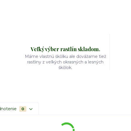
Veľký výber rastlín skladom.
Máme vlastnú škôlku ale dovážame tiež
rastliny z veľkých okrasných a lesných
škôlok.
notenie
0