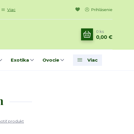
Viac
Prihlásenie
0
ks
0,00 €
Exotika
Ovocie
Viac
m
tiť produkt