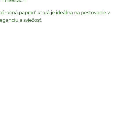
ch miestach.
áročná papraď, ktorá je ideálna na pestovanie v
eganciu a sviežosť.