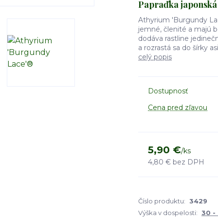
Papraďka japonská
Athyrium 'Burgundy Lac
jemné, členité a majú b
dodáva rastline jedineč
a rozrastá sa do šírky a
celý popis
Dostupnosť
Cena pred zľavou
5,90 €
/
ks
4,80 €
bez DPH
Číslo produktu:
3429
Výška v dospelosti:
30 -