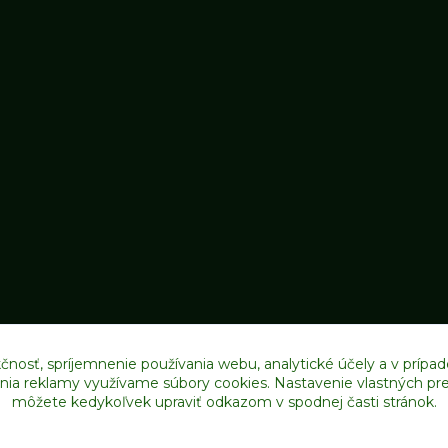
čnosť, spríjemnenie používania webu, analytické účely a v prípad
lenia reklamy využívame súbory cookies. Nastavenie vlastných pre
môžete kedykoľvek upraviť odkazom v spodnej časti stránok.
Upravit sběr cookies.