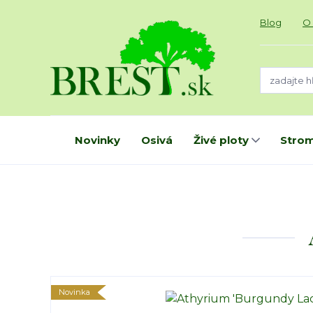
Blog
O
Novinky
Osivá
Živé ploty
Strom
Novinka