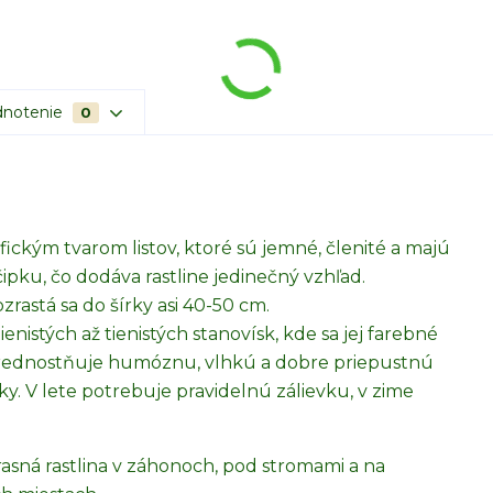
notenie
0
ickým tvarom listov, ktoré sú jemné, členité a majú
pku, čo dodáva rastline jedinečný vzhľad.
ozrastá sa do šírky asi 40-50 cm.
nistých až tienistých stanovísk, kde sa jej farebné
uprednostňuje humóznu, vlhkú a dobre priepustnú
. V lete potrebuje pravidelnú zálievku, v zime
asná rastlina v záhonoch, pod stromami a na