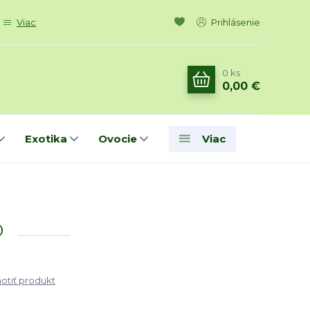
Viac
Prihlásenie
0
ks
0,00 €
Exotika
Ovocie
Viac
®
tiť produkt