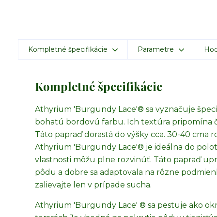
Kompletné špecifikácie
Parametre
Hod
Kompletné špecifikácie
Athyrium 'Burgundy Lace'® sa vyznačuje špecif
bohatú bordovú farbu. Ich textúra pripomína či
Táto papraď dorastá do výšky cca. 30-40 cm
a r
Athyrium 'Burgundy Lace'® je ideálna do polotie
vlastnosti môžu plne rozvinúť. Táto papraď 
pôdu a dobre sa adaptovala na rôzne podmienky
zalievajte len v prípade sucha.
Athyrium 'Burgundy Lace' ® sa pestuje ako okr