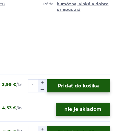
0°C
Pôda:
humózna, vlhká a dobre
priepustná
3,99 €
/
ks
Pridať do košíka
4,53 €
/
ks
nie je skladom