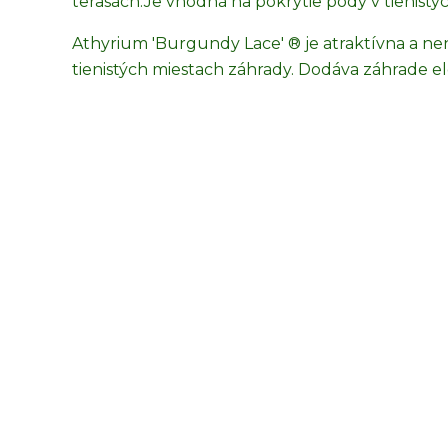
terasách.
Je vhodná na pokrytie pôdy v tienistý
Athyrium 'Burgundy Lace' ® je atraktívna a nen
tienistých miestach záhrady. Dodáva záhrade el