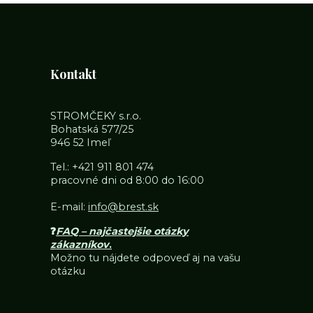
Kontakt
STROMČEKY s.r.o.
Bohatská 577/25
946 52 Imeľ
Tel.:
+421 911 801 474
pracovné dni od 8:00 do 16:00
E-mail:
info@brest.sk
❓
FAQ – najčastejšie otázky
zákazníkov
.
Možno tu nájdete odpoveď aj na vašu
otázku