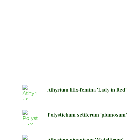
Athyrium filix-femina 'Lady in Red'
Polystichum setiferum 'plumosum'
Athyrium niponicum 'Metallicum'