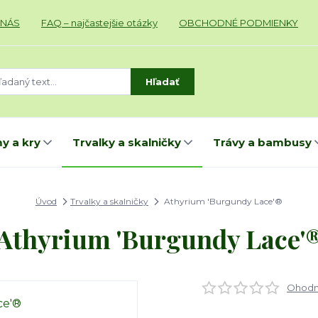
 NÁS
FAQ – najčastejšie otázky
OBCHODNÉ PODMIENKY
Hľadať
y a kry
Trvalky a skalničky
Trávy a bambusy
Úvod
Trvalky a skalničky
Athyrium 'Burgundy Lace'®
Athyrium 'Burgundy Lace'
Ohodno