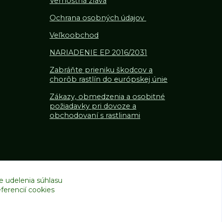
Vernostná zľava
Ochrana osobných údajov
Veľkoobchod
NARIADENIE EP 2016/2031
Zabráňte prieniku škodcov a
chorôb rastlín do európskej únie
Zákazy, obmedzenia a osobitné
požiadavky pri dovoze a
obchodovaní s rastlinami
e udelenia súhlasu
ferencií cookies