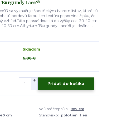
 'Burgundy Lace'®
e'® sa vyznačuje špecifickým tvarom listov, ktoré sú
ohatú bordovú farbu. Ich textúra pripomína čipku, čo
ný vzhľad.Táto papraď dorastá do výšky cca. 30-40 cm
si 40-50 cm.Athyrium 'Burgundy Lace'® je ideálna ...
Skladom
6,80 €
Pridať do košíka
Veľkosť črepníka:
9x9 cm
 40 cm
Stanovisko:
polotieň, tieň