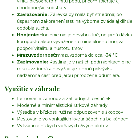
vlhkú piesočnato-hlinitú pôdu, pričom toleruje aj
chudobnejšie substráty.
Zavlažovanie:
Zálievka by mala byť striedma; po
úspešnom zakorenení rastlina výborne zvláda aj dlhšie
obdobia sucha.
Hnojenie:
Hnojenie nie je nevyhnutné, no jarná dávka
kompostu alebo vyváženého minerálneho hnojiva
podporí vitalitu a hustotu trsov.
Mrazuvzdornosť:
mrazuvzdorná do cca. -34 °C
Zazimovanie:
Rastlina je v našich podmienkach plne
mrazuvzdorná a nevyžaduje zimnú prikrývku;
nadzemná časť pred jarou prirodzene odumiera.
Využitie v záhrade
Lemovanie záhonov a záhradných cestičiek
Moderné a minimalistické štrkové záhrady
Výsadba v blízkosti ruží na odpudzovanie škodcov
Pestovanie vo vonkajších kvetináčoch na balkónoch
Vytváranie nízkych voňavých živých plotov