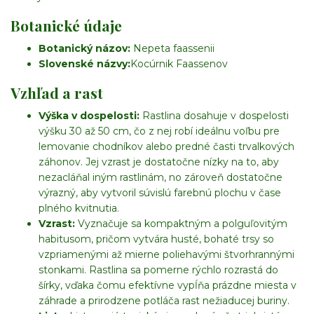
Botanické údaje
Botanický názov:
Nepeta faassenii
Slovenské názvy:
Kocúrnik Faassenov
Vzhľad a rast
Výška v dospelosti:
Rastlina dosahuje v dospelosti
výšku 30 až 50 cm, čo z nej robí ideálnu voľbu pre
lemovanie chodníkov alebo predné časti trvalkových
záhonov. Jej vzrast je dostatočne nízky na to, aby
nezacláňal iným rastlinám, no zároveň dostatočne
výrazný, aby vytvoril súvislú farebnú plochu v čase
plného kvitnutia.
Vzrast:
Vyznačuje sa kompaktným a polguľovitým
habitusom, pričom vytvára husté, bohaté trsy so
vzpriamenými až mierne poliehavými štvorhrannými
stonkami. Rastlina sa pomerne rýchlo rozrastá do
šírky, vďaka čomu efektívne vypĺňa prázdne miesta v
záhrade a prirodzene potláča rast nežiaducej buriny.