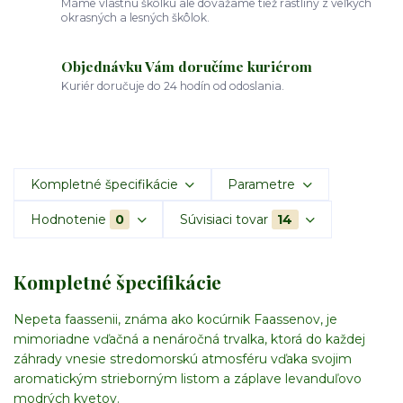
Máme vlastnú škôlku ale dovážame tiež rastliny z veľkých
okrasných a lesných škôlok.
Objednávku Vám doručíme kuriérom
Kuriér doručuje do 24 hodín od odoslania.
Kompletné špecifikácie
Parametre
Hodnotenie
0
Súvisiaci tovar
14
Kompletné špecifikácie
Nepeta faassenii, známa ako kocúrnik Faassenov, je
mimoriadne vďačná a nenáročná trvalka, ktorá do každej
záhrady vnesie stredomorskú atmosféru vďaka svojim
aromatickým strieborným listom a záplave levanduľovo
modrých kvetov.