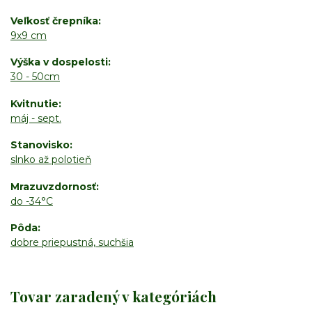
Veľkosť črepníka
9x9 cm
Výška v dospelosti
30 - 50cm
Kvitnutie
máj - sept.
Stanovisko
slnko až polotieň
Mrazuvzdornosť
do -34°C
Pôda
dobre priepustná, suchšia
Tovar zaradený v kategóriách