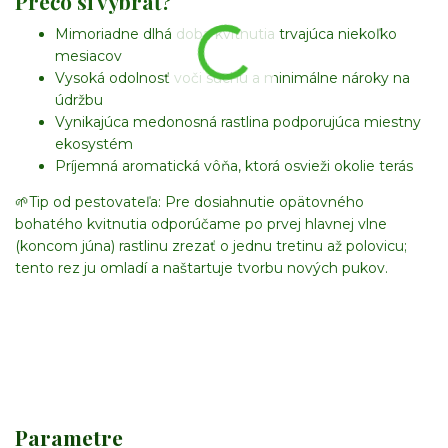
Prečo si vybrať?
Mimoriadne dlhá doba kvitnutia trvajúca niekoľko
mesiacov
Vysoká odolnosť voči suchu a minimálne nároky na
údržbu
Vynikajúca medonosná rastlina podporujúca miestny
ekosystém
Príjemná aromatická vôňa, ktorá osvieži okolie terás
🌱
Tip od pestovateľa:
Pre dosiahnutie opätovného
bohatého kvitnutia odporúčame po prvej hlavnej vlne
(koncom júna) rastlinu zrezať o jednu tretinu až polovicu;
tento rez ju omladí a naštartuje tvorbu nových pukov.
Parametre