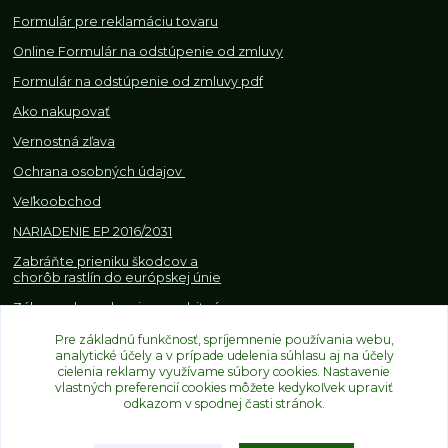
Formulár pre reklamáciu tovaru
Online Formulár na odstúpenie od zmluvy
Formulár na odstúpenie od z
mluvy pdf
Ako nakupovať
Vernostná zľava
Ochrana osobných údajov
Veľkoobchod
NARIADENIE EP 2016/2031
Zabráňte prieniku škodcov a
chorôb rastlín do európskej únie
Zákazy, obmedzenia a osobitné
požiadavky pri dovoze a
obchodovaní s rastlinami
Pre základnú funkčnosť, spríjemnenie používania webu,
analytické účely a v prípade udelenia súhlasu aj na účely
cielenia reklamy využívame súbory cookies. Nastavenie
vlastných preferencií cookies môžete kedykoľvek upraviť
odkazom v spodnej časti stránok.