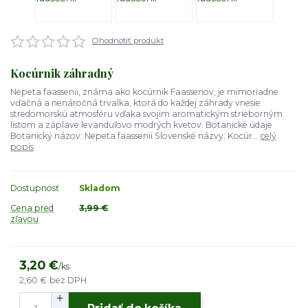
Ohodnotiť produkt
Kocúrnik záhradný
Nepeta faassenii, známa ako kocúrnik Faassenov, je mimoriadne
vďačná a nenáročná trvalka, ktorá do každej záhrady vnesie
stredomorskú atmosféru vďaka svojim aromatickým strieborným
listom a záplave levanduľovo modrých kvetov. Botanické údaje
Botanický názov: Nepeta faassenii Slovenské názvy: Kocúr...
celý
popis
Dostupnosť
Skladom
Cena pred
3,99 €
zľavou
3,20 €
/
ks
2,60 €
bez DPH