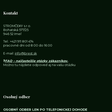
Kontakt
STROMČEKY s.r.o.
Bohatská 577/25
946 52 Imeľ
Tel.:
+421 911 801 474
pracovné dni od 8:00 do 16:00
E-mail:
info@brest.sk
❓
FAQ – najčastejšie otázky zákazníkov
.
Možno tu nájdete odpoveď aj na vašu otázku
Osobný odber
OSOBNÝ ODBER LEN PO TELEFONICKEJ DOHODE