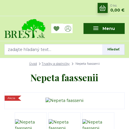
0
ks
0,00 €
Menu
Hľadať
Úvod
Trvalky a skalničky
Nepeta faassenii
Nepeta faassenii
Akcia