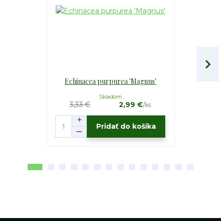
Echinacea purpurea 'Magnus'
Echinace
Skladom
3,33 €
2,99 €
4,90 €
/
ks
Pridať do košíka