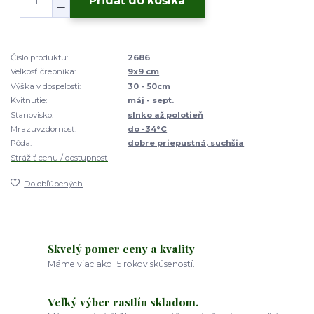
Pridať do košíka
Číslo produktu:
2686
Veľkosť črepníka:
9x9 cm
Výška v dospelosti:
30 - 50cm
Kvitnutie:
máj - sept.
Stanovisko:
slnko až polotieň
Mrazuvzdornosť:
do -34°C
Pôda:
dobre priepustná, suchšia
Strážiť cenu / dostupnosť
Do obľúbených
Skvelý pomer ceny a kvality
Máme viac ako 15 rokov skúseností.
Veľký výber rastlín skladom.