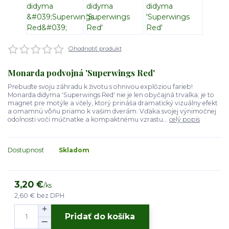
Ohodnotiť produkt
Monarda podvojná 'Superwings Red'
Prebuďte svoju záhradu k životu s ohnivou explóziou farieb!
Monarda didyma 'Superwings Red' nie je len obyčajná trvalka; je to
magnet pre motýle a včely, ktorý prináša dramatický vizuálny efekt
a omamnú vôňu priamo k vašim dverám. Vďaka svojej výnimočnej
odolnosti voči múčnatke a kompaktnému vzrastu...
celý popis
Dostupnosť
Skladom
3,20 €
/
ks
2,60 €
bez DPH
Pridať do košíka