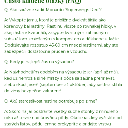
Často kladené otázky (FAQ)
Q: Ako správne sadiť Monardu 'Superwings Red'?
A: Vykopte jamu, ktorá je približne dvakrát širšia ako
koreňový bal rastliny. Rastlinu vložte do rovnakej hĺbky, v
akej rástla v kvetináči, zasypte kvalitným záhradným
substrátom zmiešaným s kompostom a dôkladne utlačte.
Dodržiavajte rozostup 45-60 cm medzi rastlinami, aby ste
zabezpečili dostatočné prúdenie vzduchu.
Q: Kedy je najlepší čas na výsadbu?
A: Najvhodnejším obdobím na výsadbu je jar (apríl až máj),
keď už nehrozia silné mrazy a pôda sa začína prehrievať,
alebo skorá jeseň (september až október), aby rastlina stihla
do zimy bezpečne zakoreniť.
Q: Akú starostlivosť rastlina potrebuje po zime?
A: Skoro na jar odstráňte všetky suché stonky z minulého
roka až tesne nad úrovňou pôdy. Okolie rastliny vyčistite od
starých listov, pôdu jemne prekyprite a pridajte vrstvu