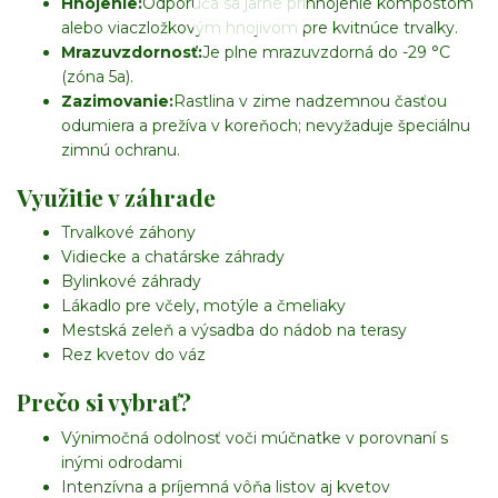
Hnojenie:
Odporúča sa jarné prihnojenie kompostom
alebo viaczložkovým hnojivom pre kvitnúce trvalky.
Mrazuvzdornosť:
Je plne mrazuvzdorná do -29 °C
(zóna 5a).
Zazimovanie:
Rastlina v zime nadzemnou časťou
odumiera a prežíva v koreňoch; nevyžaduje špeciálnu
zimnú ochranu.
Využitie v záhrade
Trvalkové záhony
Vidiecke a chatárske záhrady
Bylinkové záhrady
Lákadlo pre včely, motýle a čmeliaky
Mestská zeleň a výsadba do nádob na terasy
Rez kvetov do váz
Prečo si vybrať?
Výnimočná odolnosť voči múčnatke v porovnaní s
inými odrodami
Intenzívna a príjemná vôňa listov aj kvetov