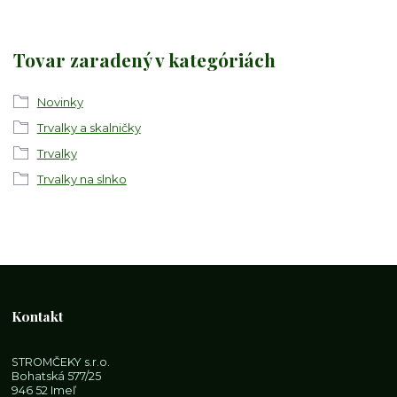
Tovar zaradený v kategóriách
Novinky
Trvalky a skalničky
Trvalky
Trvalky na slnko
Kontakt
STROMČEKY s.r.o.
Bohatská 577/25
946 52 Imeľ