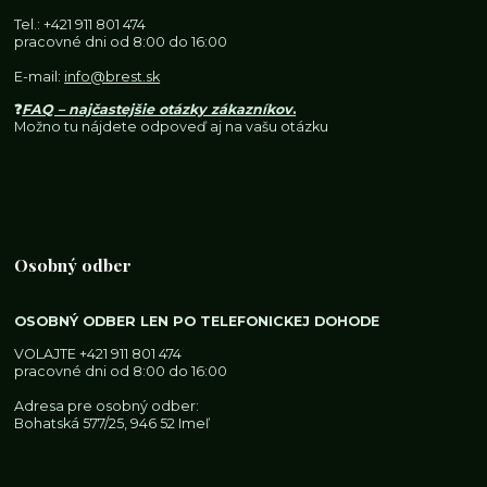
Tel.:
+421 911 801 474
pracovné dni od 8:00 do 16:00
E-mail:
info@brest.sk
❓
FAQ – najčastejšie otázky zákazníkov
.
Možno tu nájdete odpoveď aj na vašu otázku
Osobný odber
OSOBNÝ ODBER LEN PO TELEFONICKEJ DOHODE
VOLAJTE
+421 911 801 474
pracovné dni od 8:00 do 16:00
Adresa pre osobný odber:
Bohatská 577/25, 946 52 Imeľ