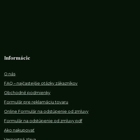
Informácie
O nás
FAQ – najčastejšie otázky zákazníkov
Obchodné podmienky
Formulár pre reklamáciu tovaru
Online Formulár na odstúpenie od zmluvy
Formulár na odstúpenie od z
mluvy pdf
Ako nakupovať
Vernostná zľava