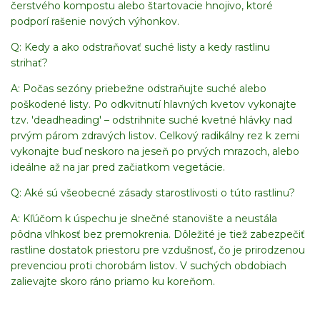
čerstvého kompostu alebo štartovacie hnojivo, ktoré
podporí rašenie nových výhonkov.
Q: Kedy a ako odstraňovať suché listy a kedy rastlinu
strihať?
A: Počas sezóny priebežne odstraňujte suché alebo
poškodené listy. Po odkvitnutí hlavných kvetov vykonajte
tzv. 'deadheading' – odstrihnite suché kvetné hlávky nad
prvým párom zdravých listov. Celkový radikálny rez k zemi
vykonajte buď neskoro na jeseň po prvých mrazoch, alebo
ideálne až na jar pred začiatkom vegetácie.
Q: Aké sú všeobecné zásady starostlivosti o túto rastlinu?
A: Kľúčom k úspechu je slnečné stanovište a neustála
pôdna vlhkosť bez premokrenia. Dôležité je tiež zabezpečiť
rastline dostatok priestoru pre vzdušnosť, čo je prirodzenou
prevenciou proti chorobám listov. V suchých obdobiach
zalievajte skoro ráno priamo ku koreňom.