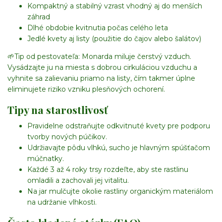
Kompaktný a stabilný vzrast vhodný aj do menších
záhrad
Dlhé obdobie kvitnutia počas celého leta
Jedlé kvety aj listy (použitie do čajov alebo šalátov)
🌱
Tip od pestovateľa:
Monarda miluje čerstvý vzduch.
Vysádzajte ju na miesta s dobrou cirkuláciou vzduchu a
vyhnite sa zalievaniu priamo na listy, čím takmer úplne
eliminujete riziko vzniku plesňových ochorení.
Tipy na starostlivosť
Pravidelne odstraňujte odkvitnuté kvety pre podporu
tvorby nových púčikov.
Udržiavajte pôdu vlhkú, sucho je hlavným spúšťačom
múčnatky.
Každé 3 až 4 roky trsy rozdeľte, aby ste rastlinu
omladili a zachovali jej vitalitu.
Na jar mulčujte okolie rastliny organickým materiálom
na udržanie vlhkosti.