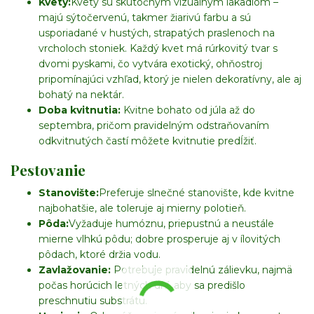
Kvety:
Kvety sú skutočným vizuálnym lákadlom –
majú sýtočervenú, takmer žiarivú farbu a sú
usporiadané v hustých, strapatých praslenoch na
vrcholoch stoniek. Každý kvet má rúrkovitý tvar s
dvomi pyskami, čo vytvára exotický, ohňostroj
pripomínajúci vzhľad, ktorý je nielen dekoratívny, ale aj
bohatý na nektár.
Doba kvitnutia:
Kvitne bohato od júla až do
septembra, pričom pravidelným odstraňovaním
odkvitnutých častí môžete kvitnutie predĺžiť.
Pestovanie
Stanovište:
Preferuje slnečné stanovište, kde kvitne
najbohatšie, ale toleruje aj mierny polotieň.
Pôda:
Vyžaduje humóznu, priepustnú a neustále
mierne vlhkú pôdu; dobre prosperuje aj v ílovitých
pôdach, ktoré držia vodu.
Zavlažovanie:
Potrebuje pravidelnú zálievku, najmä
počas horúcich letných dní, aby sa predišlo
preschnutiu substrátu.