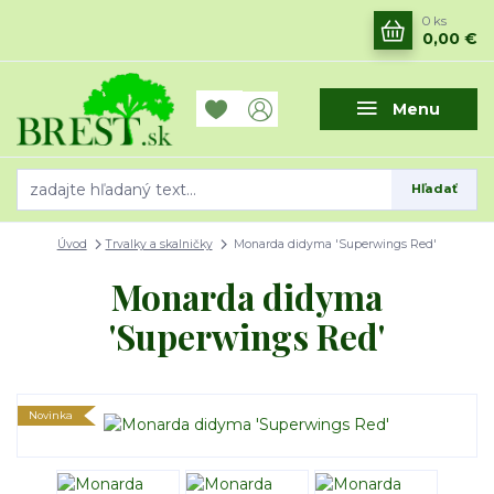
0
ks
0,00 €
Menu
Hľadať
Úvod
Trvalky a skalničky
Monarda didyma 'Superwings Red'
Monarda didyma
'Superwings Red'
Novinka