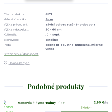
Číslo produktu:
4171
Veľkosť črepníka:
9 cm
Výška pri dodaní:
závisí od vegetačného obdobia
Výška v dospelosti:
50 - 60 cm
Kvitnutie:
júl - sept.
Stanovisko:
slnečné
Pôda:
dobre priepustná, humózna, mierne
vlhká
Strážiť cenu / dostupnosť
Do obľúbených
Podobné produkty
Monarda didyma 'Balmy Lilac'
2,90 €
/
ks
Skladom