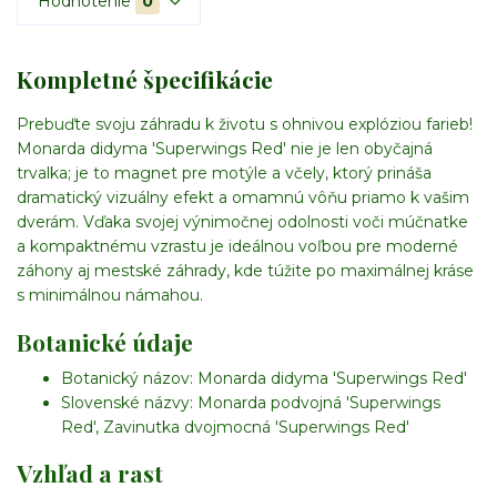
Hodnotenie
0
Kompletné špecifikácie
Prebuďte svoju záhradu k životu s ohnivou explóziou farieb!
Monarda didyma 'Superwings Red' nie je len obyčajná
trvalka; je to magnet pre motýle a včely, ktorý prináša
dramatický vizuálny efekt a omamnú vôňu priamo k vašim
dverám. Vďaka svojej výnimočnej odolnosti voči múčnatke
a kompaktnému vzrastu je ideálnou voľbou pre moderné
záhony aj mestské záhrady, kde túžite po maximálnej kráse
s minimálnou námahou.
Botanické údaje
Botanický názov:
Monarda didyma 'Superwings Red'
Slovenské názvy:
Monarda podvojná 'Superwings
Red', Zavinutka dvojmocná 'Superwings Red'
Vzhľad a rast