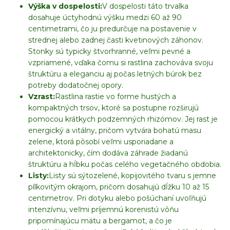
Výška v dospelosti:
V dospelosti táto trvalka
dosahuje úctyhodnú výšku medzi 60 až 90
centimetrami, čo ju predurčuje na postavenie v
strednej alebo zadnej časti kvetinových záhonov.
Stonky sú typicky štvorhranné, veľmi pevné a
vzpriamené, vďaka čomu si rastlina zachováva svoju
štruktúru a eleganciu aj počas letných búrok bez
potreby dodatočnej opory.
Vzrast:
Rastlina rastie vo forme hustých a
kompaktných trsov, ktoré sa postupne rozširujú
pomocou krátkych podzemných rhizómov. Jej rast je
energický a vitálny, pričom vytvára bohatú masu
zelene, ktorá pôsobí veľmi usporiadane a
architektonicky, čím dodáva záhrade žiadanú
štruktúru a hĺbku počas celého vegetačného obdobia.
Listy:
Listy sú sýtozelené, kopijovitého tvaru s jemne
pílkovitým okrajom, pričom dosahujú dĺžku 10 až 15
centimetrov. Pri dotyku alebo pošúchaní uvoľňujú
intenzívnu, veľmi príjemnú korenistú vôňu
pripomínajúcu mätu a bergamot, a čo je