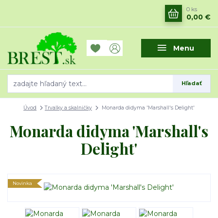
0
ks
0,00 €
Menu
Hľadať
Úvod
Trvalky a skalničky
Monarda didyma 'Marshall's Delight'
Monarda didyma 'Marshall's
Delight'
Novinka