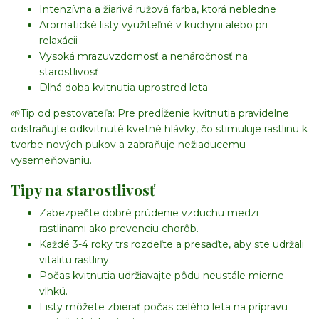
Intenzívna a žiarivá ružová farba, ktorá nebledne
Aromatické listy využiteľné v kuchyni alebo pri
relaxácii
Vysoká mrazuvzdornosť a nenáročnosť na
starostlivosť
Dlhá doba kvitnutia uprostred leta
🌱
Tip od pestovateľa:
Pre predĺženie kvitnutia pravidelne
odstraňujte odkvitnuté kvetné hlávky, čo stimuluje rastlinu k
tvorbe nových pukov a zabraňuje nežiaducemu
vysemeňovaniu.
Tipy na starostlivosť
Zabezpečte dobré prúdenie vzduchu medzi
rastlinami ako prevenciu chorôb.
Každé 3-4 roky trs rozdeľte a presaďte, aby ste udržali
vitalitu rastliny.
Počas kvitnutia udržiavajte pôdu neustále mierne
vlhkú.
Listy môžete zbierať počas celého leta na prípravu