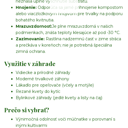
neznáša úplné vyschnutie substrátu.
Hnojenie:
Odporúča sa jarné prihnojenie kompostom
alebo viaczložkovým hnojivom pre trvalky na podporu
bohatého kvitnutia.
Mrazuvzdornosť:
Je plne mrazuvzdorná v našich
podmienkach, znáša teploty klesajúce až pod -30 °C.
Zazimovanie:
Rastlina nadzemnú časť v zime stráca
a prečkáva v koreňoch; nie je potrebná špeciálna
zimná ochrana.
Využitie v záhrade
Vidiecke a prírodné záhrady
Moderné trvalkové záhony
Lákadlo pre opeľovače (včely a motýle)
Rezané kvety do kytíc
Bylinkové záhrady (jedlé kvety a listy na čaj)
Prečo si vybrať?
Výnimočná odolnosť voči múčnatke v porovnaní s
inými kultivarmi