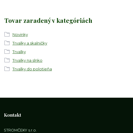
Tovar zaradený v kategóriách
Novinky
Trvalky a skalničky
Trvalky
Trvalky na slnko
Trvalky do polotieňa
Kontakt
STROMČEKY s.r.o.