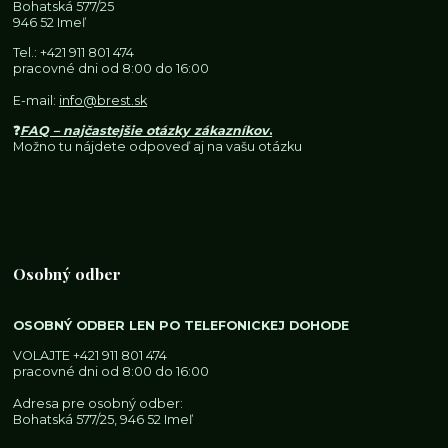
Bohatská 577/25
946 52 Imeľ
Tel.:
+421 911 801 474
pracovné dni od 8:00 do 16:00
E-mail:
info@brest.sk
❓
FAQ – najčastejšie otázky zákazníkov
.
Možno tu nájdete odpoveď aj na vašu otázku
Osobný odber
OSOBNÝ ODBER LEN PO TELEFONICKEJ DOHODE
VOLAJTE
+421 911 801 474
pracovné dni od 8:00 do 16:00
Adresa pre osobný odber:
Bohatská 577/25, 946 52 Imeľ