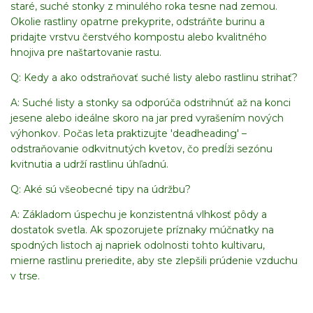
staré, suché stonky z minulého roka tesne nad zemou.
Okolie rastliny opatrne prekyprite, odstráňte burinu a
pridajte vrstvu čerstvého kompostu alebo kvalitného
hnojiva pre naštartovanie rastu.
Q: Kedy a ako odstraňovať suché listy alebo rastlinu strihať?
A: Suché listy a stonky sa odporúča odstrihnúť až na konci
jesene alebo ideálne skoro na jar pred vyrašením nových
výhonkov. Počas leta praktizujte 'deadheading' –
odstraňovanie odkvitnutých kvetov, čo predĺži sezónu
kvitnutia a udrží rastlinu úhľadnú.
Q: Aké sú všeobecné tipy na údržbu?
A: Základom úspechu je konzistentná vlhkosť pôdy a
dostatok svetla. Ak spozorujete príznaky múčnatky na
spodných listoch aj napriek odolnosti tohto kultivaru,
mierne rastlinu preriedite, aby ste zlepšili prúdenie vzduchu
v trse.