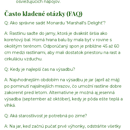
osviežujúcich nápojov.
Často kladené otázky (FAQ)
Q: Ako správne sadiť Monardu 'Marshall's Delight'?
A: Rastlinu saďte do jamy, ktorá je dvakrát širšia ako
koreňový bal. Horná hrana balu by mala byť v rovine s
okolitým terénom. Odporúčaný spon je približne 45 až 60
cm medzi rastlinami, aby mali dostatok priestoru na rast a
cirkuláciu vzduchu.
Q: Kedy je najlepší čas na výsadbu?
A: Najvhodnejším obdobím na výsadbu je jar (apríl až máj)
po pominutí najsilnejších mrazov, čo umožní rastline dobre
zakoreniť pred letom. Alternatívne je možná aj jesenná
výsadba (september až október), kedy je pôda ešte teplá a
vlhká.
Q: Aká starostlivosť je potrebná po zime?
A: Na jar, keď začnú pučať prvé výhonky, odstráňte všetky