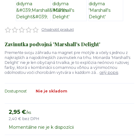
Ohodnotiť produkt
Zavinutka podvojná 'Marshall's Delight'
Premeňte svoju záhradu na magnet pre motýle a včely s jednou z
najkrajších a najodolnejších zavinutiek na trhu. Monarda 'Marshall's
Delight' nie je len obyčajná trvalka, je to explózia neónovo ružovej
farby, ktorá v kombinácii s omamnou vôňou a výnimočnou
odolnosťou voči chorobám vytvára v každom zá...
celý popis
Dostupnosť
Nie je skladom
2,95 €
/
ks
2,40 €
bez DPH
Momentálne nie je k dispozícii