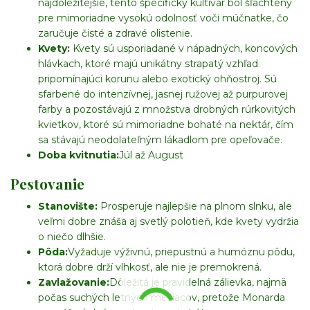
najdôležitejšie, tento špecifický kultivar bol šľachtený
pre mimoriadne vysokú odolnosť voči múčnatke, čo
zaručuje čisté a zdravé olistenie.
Kvety:
Kvety sú usporiadané v nápadných, koncových
hlávkach, ktoré majú unikátny strapatý vzhľad
pripomínajúci korunu alebo exotický ohňostroj. Sú
sfarbené do intenzívnej, jasnej ružovej až purpurovej
farby a pozostávajú z množstva drobných rúrkovitých
kvietkov, ktoré sú mimoriadne bohaté na nektár, čím
sa stávajú neodolateľným lákadlom pre opeľovače.
Doba kvitnutia:
Júl až August
Pestovanie
Stanovište:
Prosperuje najlepšie na plnom slnku, ale
veľmi dobre znáša aj svetlý polotieň, kde kvety vydržia
o niečo dlhšie.
Pôda:
Vyžaduje výživnú, priepustnú a humóznu pôdu,
ktorá dobre drží vlhkosť, ale nie je premokrená.
Zavlažovanie:
Dôležitá je pravidelná zálievka, najmä
počas suchých letných mesiacov, pretože Monarda