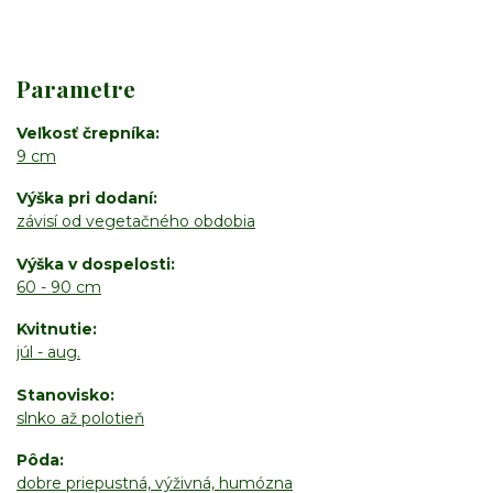
Parametre
Veľkosť črepníka
9 cm
Výška pri dodaní
závisí od vegetačného obdobia
Výška v dospelosti
60 - 90 cm
Kvitnutie
júl - aug.
Stanovisko
slnko až polotieň
Pôda
dobre priepustná, výživná, humózna