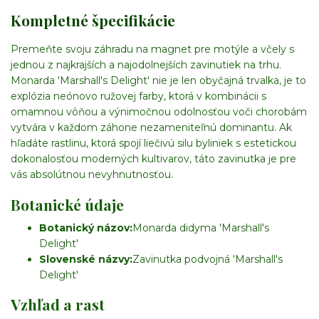
Kompletné špecifikácie
Premeňte svoju záhradu na magnet pre motýle a včely s
jednou z najkrajších a najodolnejších zavinutiek na trhu.
Monarda 'Marshall's Delight' nie je len obyčajná trvalka, je to
explózia neónovo ružovej farby, ktorá v kombinácii s
omamnou vôňou a výnimočnou odolnosťou voči chorobám
vytvára v každom záhone nezameniteľnú dominantu. Ak
hľadáte rastlinu, ktorá spojí liečivú silu byliniek s estetickou
dokonalosťou moderných kultivarov, táto zavinutka je pre
vás absolútnou nevyhnutnosťou.
Botanické údaje
Botanický názov:
Monarda didyma 'Marshall's
Delight'
Slovenské názvy:
Zavinutka podvojná 'Marshall's
Delight'
Vzhľad a rast