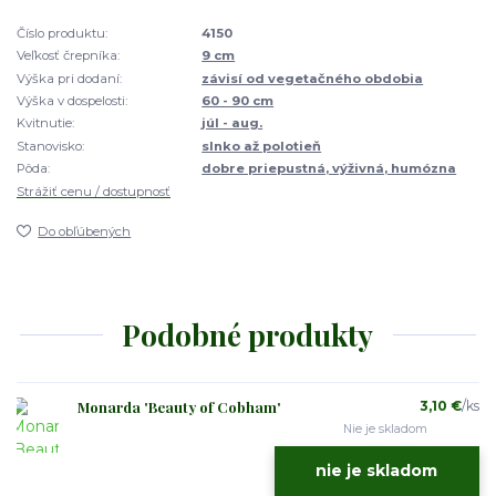
Číslo produktu:
4150
Veľkosť črepníka:
9 cm
Výška pri dodaní:
závisí od vegetačného obdobia
Výška v dospelosti:
60 - 90 cm
Kvitnutie:
júl - aug.
Stanovisko:
slnko až polotieň
Pôda:
dobre priepustná, výživná, humózna
Strážiť cenu / dostupnosť
Do obľúbených
Podobné produkty
Monarda 'Beauty of Cobham'
3,10 €
/
ks
Nie je skladom
nie je skladom