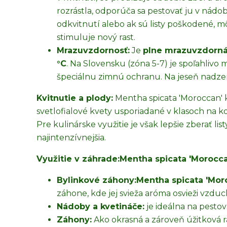
rozrástla, odporúča sa pestovať ju v nádo
odkvitnutí alebo ak sú listy poškodené, mô
stimuluje nový rast.
Mrazuvzdornosť:
Je
plne mrazuvzdorn
°C
. Na Slovensku (zóna 5-7) je spoľahliv
špeciálnu zimnú ochranu. Na jeseň nadzem
Kvitnutie a plody:
Mentha spicata 'Moroccan' 
svetlofialové kvety usporiadané v klasoch na k
Pre kulinárske využitie je však lepšie zberať li
najintenzívnejšia.
Využitie v záhrade:
Mentha spicata 'Morocca
Bylinkové záhony:
Mentha spicata 'Mor
záhone, kde jej svieža aróma osvieži vzduc
Nádoby a kvetináče:
je ideálna na pestov
Záhony:
Ako okrasná a zároveň úžitková r