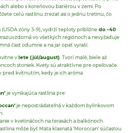
bách alebo s koreňovou bariérou v zemi. Po
žete celú rastlinu zrezať asi o jednu tretinu, čo
á
(USDA zóny 3-9), vydrží teploty približne
do -40
o mrazuvzdorná vo všetkých regiónoch a nevyžaduje
ná časť odumrie a na jar opäť vyraší.
kvitne v
lete (júl/august)
. Tvorí malé, biele až
oncoch stoniek. Kvety sú atraktívne pre opeľovače.
sty pred kvitnutím, kedy je ich aróma
n'
je vynikajúca rastlina pre:
occan'
je nepostrádateľná v každom bylinkovom
h.
anie v kvetináčoch na terasách a balkónoch.
astlina môže byť Mäta klasnatá 'Moroccan' súčasťou