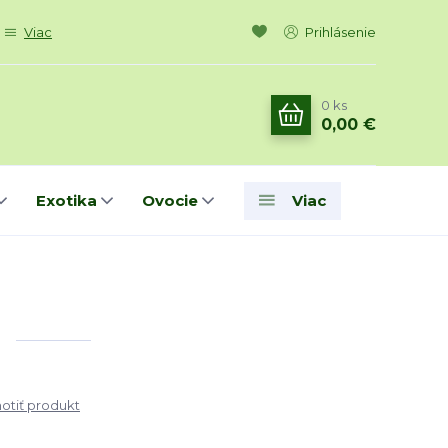
Viac
Prihlásenie
0
ks
0,00 €
Exotika
Ovocie
Viac
tiť produkt