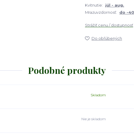
Kvitnutie:
júl - aug.
Mrazuvzdornosť:
do -4
Strážiť cenu / dostupnosť
Do obľúbených
Podobné produkty
Skladom
Nie je skladom