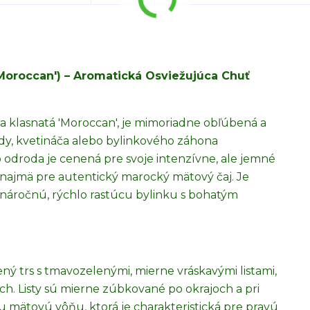
'Moroccan') – Aromatická Osviežujúca Chuť
ta klasnatá 'Moroccan', je mimoriadne obľúbená a
rady, kvetináča alebo bylinkového záhona
odroda je cenená pre svoje intenzívne, ale jemné
, najmä pre autentický marocký mätový čaj. Je
enáročnú, rýchlo rastúcu bylinku s bohatým
ný trs s tmavozelenými, mierne vráskavými listami,
h. Listy sú mierne zúbkované po okrajoch a pri
 mätovú vôňu, ktorá je charakteristická pre pravú