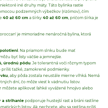
niektoré iné druhy mäty. Táto bylinka rastie
 pomocou podzemných výbežkov (rizómov), čím
ne
40 až 60 cm
a šírky
40 až 60 cm
, pričom šírka je
oroccan' je mimoriadne nenáročná bylina, ktorá
polotieni
. Na priamom slnku bude mať
môžu byť listy väčšie a jemnejšie.
ú, úrodnú pôdu
. Je tolerantná voči rôznym typom
 príliš ťažké, zamokrené podmienky.
evku
, aby pôda zostala neustále mierne vlhká. Nemá
ných dní, čo môže viesť k vädnutiu listov.
ar môžete aplikovať ľahké vyvážené hnojivo alebo
 a strihanie
podporuje hustejší rast a bráni rastline
atických listov. Ak nechcete, aby sa rastlina príliš