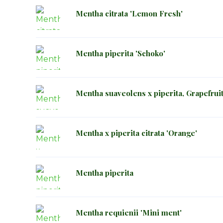
Mentha citrata 'Lemon Fresh'
Mentha piperita 'Schoko'
Mentha suaveolens x piperita, Grapefrui
Mentha x piperita citrata 'Orange'
Mentha piperita
Mentha requienii 'Mini ment'