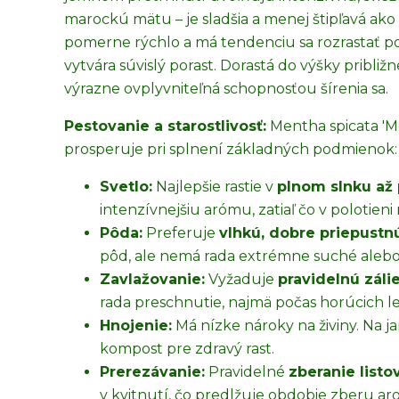
marockú mätu – je sladšia a menej štipľavá ako 
pomerne rýchlo a má tendenciu sa rozrastať
vytvára súvislý porast. Dorastá do výšky približ
výrazne ovplyvniteľná schopnosťou šírenia sa.
Pestovanie a starostlivosť:
Mentha spicata 'M
prosperuje pri splnení základných podmienok:
Svetlo:
Najlepšie rastie v
plnom slnku až 
intenzívnejšiu arómu, zatiaľ čo v polotieni 
Pôda:
Preferuje
vlhkú, dobre priepustn
pôd, ale nemá rada extrémne suché alebo
Zavlažovanie:
Vyžaduje
pravidelnú záli
rada preschnutie, najmä počas horúcich let
Hnojenie:
Má nízke nároky na živiny. Na j
kompost pre zdravý rast.
Prerezávanie:
Pravidelné
zberanie listov
v kvitnutí, čo predlžuje obdobie zberu arom