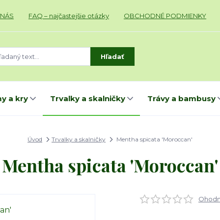
 NÁS
FAQ – najčastejšie otázky
OBCHODNÉ PODMIENKY
Hľadať
y a kry
Trvalky a skalničky
Trávy a bambusy
Úvod
Trvalky a skalničky
Mentha spicata 'Moroccan'
Mentha spicata 'Moroccan'
Ohodno