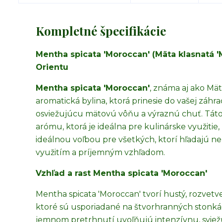
Kompletné špecifikácie
Mentha spicata 'Moroccan' (Mäta klasnatá 
Orientu
Mentha spicata 'Moroccan'
, známa aj ako Mä
aromatická bylina, ktorá prinesie do vašej záh
osviežujúcu mätovú vôňu a výraznú chuť. Táto 
arómu, ktorá je ideálna pre kulinárske využitie
ideálnou voľbou pre všetkých, ktorí hľadajú n
využitím a príjemným vzhľadom.
Vzhľad a rast Mentha spicata 'Moroccan'
Mentha spicata 'Moroccan' tvorí hustý, rozvetve
ktoré sú usporiadané na štvorhranných stonkác
jemnom pretrhnutí uvoľňujú intenzívnu, sviežu