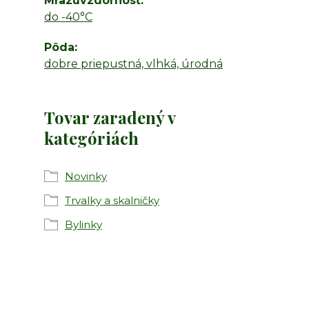
Mrazuvzdornosť
do -40°C
Pôda
dobre priepustná, vlhká, úrodná
Tovar zaradený v
kategóriách
Novinky
Trvalky a skalničky
Bylinky