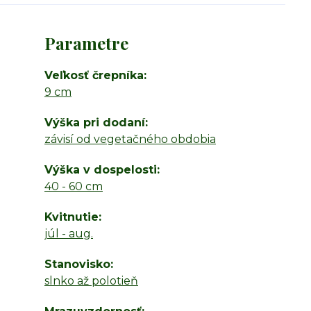
Parametre
Veľkosť črepníka
9 cm
Výška pri dodaní
závisí od vegetačného obdobia
Výška v dospelosti
40 - 60 cm
Kvitnutie
júl - aug.
Stanovisko
slnko až polotieň