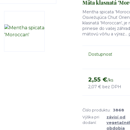
Mäta klasnatá 'Mor
Mentha spicata 'Morocc
Osviežujúca Chuť Orien
klasnatá 'Moroccan', je
prinesie do vašej záhra
mätovú vôňu a výraz...
Dostupnosť
2,55 €
/
ks
2,07 €
bez DPH
Číslo produktu:
3868
Výška pri
závisí od
dodaní:
vegetačné
obdobia