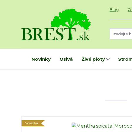
Blog
O
Novinky
Osivá
Živé ploty
Strom
Novinka