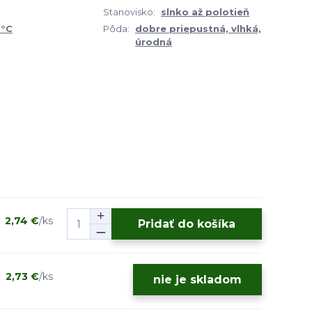
Stanovisko:
slnko až polotieň
0°C
Pôda:
dobre priepustná, vlhká,
úrodná
2,74 €
/
ks
Pridať do košíka
2,73 €
/
ks
nie je skladom