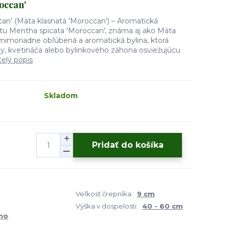
occan'
an' (Mäta klasnatá 'Moroccan') – Aromatická
tu Mentha spicata 'Moroccan', známa aj ako Mäta
 mimoriadne obľúbená a aromatická bylina, ktorá
dy, kvetináča alebo bylinkového záhona osviežujúcu
celý popis
Skladom
Pridať do košíka
Veľkosť črepníka:
9 cm
Výška v dospelosti:
40 - 60 cm
ho