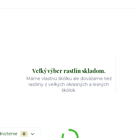
Veľký výber rastlín skladom.
Máme vlastnú škôlku ale dovážame tiež
rastliny z veľkých okrasných a lesných
škôlok.
notenie
0