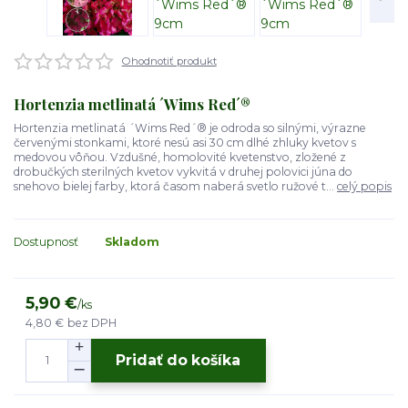
Ohodnotiť produkt
Hortenzia metlinatá ´Wims Red´®
Hortenzia metlinatá ´Wims Red´® je odroda so silnými, výrazne
červenými stonkami, ktoré nesú asi 30 cm dlhé zhluky kvetov s
medovou vôňou. Vzdušné, homolovité kvetenstvo, zložené z
drobučkých sterilných kvetov vykvitá v druhej polovici júna do
snehovo bielej farby, ktorá časom naberá svetlo ružové t...
celý popis
Dostupnosť
Skladom
5,90 €
/
ks
4,80 €
bez DPH
Pridať do košíka