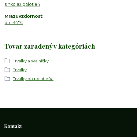
slnko až polotieň
Mrazuvzdornosť
do -34°C
Tovar zaradený v kategóriách
Trvalky a skalničky
Trvalky
Trvalky do polotieňa
Kontakt