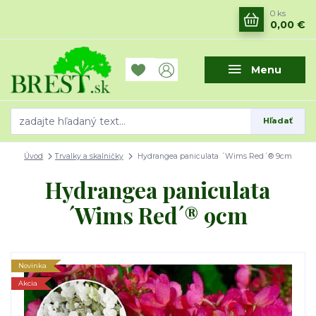
0
ks
0,00 €
Menu
Hľadať
Úvod
Trvalky a skalničky
Hydrangea paniculata ´Wims Red´® 9cm
Hydrangea paniculata
´Wims Red´® 9cm
Novinka
Akcia