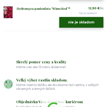
Hydrangea paniculata ´Wims Red´®
12,90 €
/
ks
Nie je skladom
nie je skladom
Skvelý pomer ceny a kvality
Máme viac ako 15 rokov skúseností.
Veľký výber rastlín skladom.
Máme vlastnú škôlku ale dovážame tiež rastliny z veľkých
okrasných a lesných škôlok.
Objednávku Vám doručíme kuriérom
Kuriér doručuje do 24 hodín od odoslania.