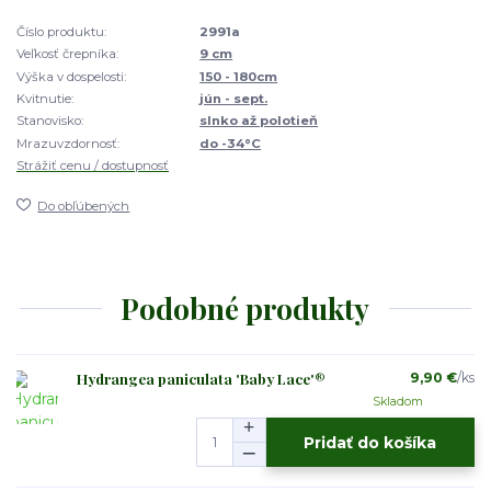
Číslo produktu:
2991a
Veľkosť črepníka:
9 cm
Výška v dospelosti:
150 - 180cm
Kvitnutie:
jún - sept.
Stanovisko:
slnko až polotieň
Mrazuvzdornosť:
do -34°C
Strážiť cenu / dostupnosť
Do obľúbených
Podobné produkty
Hydrangea paniculata 'Baby Lace'®
9,90 €
/
ks
Skladom
Pridať do košíka