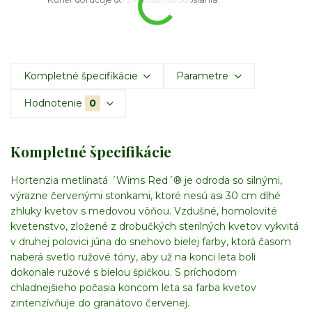
Kompletné špecifikácie
Parametre
Hodnotenie
0
Kompletné špecifikácie
Hortenzia metlinatá ´Wims Red´® je odroda so silnými,
výrazne červenými stonkami, ktoré nesú asi 30 cm dlhé
zhluky kvetov s medovou vôňou. Vzdušné, homolovité
kvetenstvo, zložené z drobučkých sterilných kvetov vykvitá
v druhej polovici júna do snehovo bielej farby, ktorá časom
naberá svetlo ružové tóny, aby už na konci leta boli
dokonale ružové s bielou špičkou. S príchodom
chladnejšieho počasia koncom leta sa farba kvetov
zintenzívňuje do granátovo červenej.