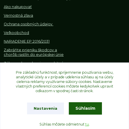
Ako nakupovať
Vernostná zľava
Ochrana osobných údajov
Veľkoobchod
NARIADENIE EP 2016/2031
Zabráňte prieniku škodcov a
chorôb rastlín do európskej únie
Zákazy, obmedzenia a osobitné
požiadavky pri dovoze a
obchodovaní s rastlinami
Pre základnú funkčnosť, spríjemnenie používania webu,
analytické účely a v prípade udelenia súhlasu aj na účely
cielenia reklamy využívame súbory cookies. Nastavenie
vlastných preferencií cookies môžete kedykoľvek upraviť
odkazom v spodnej časti stránok.
Súhlasím
Nastavenia
Upravit sběr cookies.
Súhlas môžete odmietnuť
tu
.
Vytvorené na
Eshop-rychlo.sk