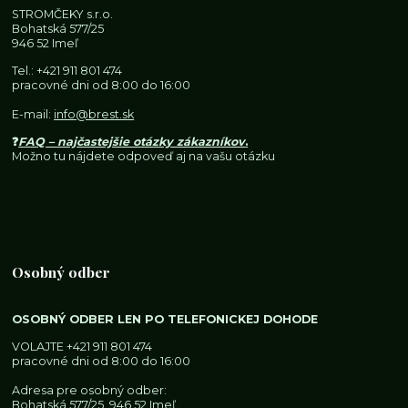
STROMČEKY s.r.o.
Bohatská 577/25
946 52 Imeľ
Tel.:
+421 911 801 474
pracovné dni od 8:00 do 16:00
E-mail:
info@brest.sk
❓
FAQ – najčastejšie otázky zákazníkov
.
Možno tu nájdete odpoveď aj na vašu otázku
Osobný odber
OSOBNÝ ODBER LEN PO TELEFONICKEJ DOHODE
VOLAJTE
+421 911 801 474
pracovné dni od 8:00 do 16:00
Adresa pre osobný odber:
Bohatská 577/25, 946 52 Imeľ