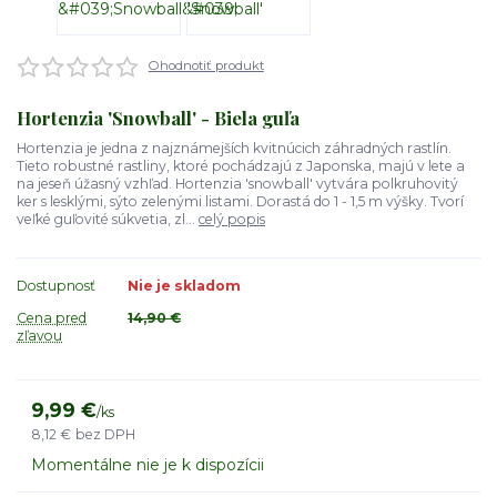
Ohodnotiť produkt
Hortenzia 'Snowball' - Biela guľa
Hortenzia je jedna z najznámejších kvitnúcich záhradných rastlín.
Tieto robustné rastliny, ktoré pochádzajú z Japonska, majú v lete a
na jeseň úžasný vzhľad. Hortenzia 'snowball' vytvára polkruhovitý
ker s lesklými, sýto zelenými listami. Dorastá do 1 - 1,5 m výšky. Tvorí
veľké guľovité súkvetia, zl...
celý popis
Dostupnosť
Nie je skladom
Cena pred
14,90 €
zľavou
9,99 €
/
ks
8,12 €
bez DPH
Momentálne nie je k dispozícii