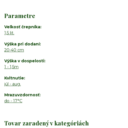
Parametre
Veľkosť črepníka
1,5 lit.
Výška pri dodaní
20-40 cm
Výška v dospelosti
1 - 1,5m
Kvitnutie
júl - aug.
Mrazuvzdornosť
do - 17°C
Tovar zaradený v kategóriách