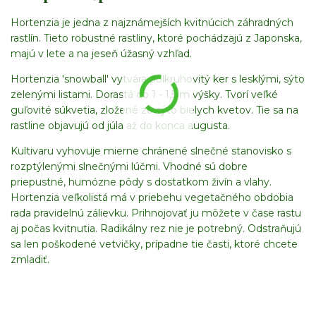
Hortenzia je jedna z najznámejších kvitnúcich záhradných
rastlín. Tieto robustné rastliny, ktoré pochádzajú z Japonska,
majú v lete a na jeseň úžasný vzhľad.
Hortenzia 'snowball' vytvára polkruhovitý ker s lesklými, sýto
zelenými listami. Dorastá do 1 - 1,5 m výšky. Tvorí veľké
guľovité súkvetia, zložené zo sýto bielych kvetov. Tie sa na
rastline objavujú od júla až do konca augusta.
Kultivaru vyhovuje mierne chránené slnečné stanovisko s
rozptýlenými slnečnými lúčmi. Vhodné sú dobre
priepustné, humózne pôdy s dostatkom živín a vlahy.
Hortenzia veľkolistá má v priebehu vegetačného obdobia
rada pravidelnú zálievku. Prihnojovať ju môžete v čase rastu
aj počas kvitnutia. Radikálny rez nie je potrebný. Odstraňujú
sa len poškodené vetvičky, prípadne tie časti, ktoré chcete
zmladiť.