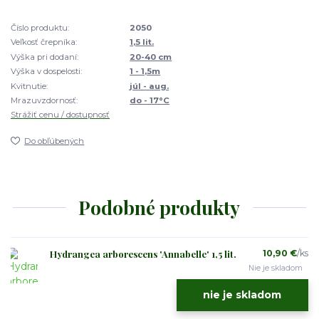
Číslo produktu:
2050
Veľkosť črepníka:
1,5 lit.
Výška pri dodaní:
20-40 cm
Výška v dospelosti:
1 - 1,5m
Kvitnutie:
júl - aug.
Mrazuvzdornosť:
do - 17°C
Strážiť cenu / dostupnosť
Do obľúbených
Podobné produkty
Hydrangea arborescens 'Annabelle' 1,5 lit.
10,90 €
/
ks
Nie je skladom
nie je skladom