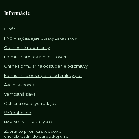
Informácie
O nás
FAQ – najčastejšie otázky zákazníkov
Obchodné podmienky
Formulár pre reklamáciu tovaru
Online Formulár na odstúpenie od zmluvy
Formulár na odstúpenie od z
mluvy pdf
Ako nakupovať
Vernostná zľava
Ochrana osobných údajov
Veľkoobchod
NARIADENIE EP 2016/2031
Zabráňte prieniku škodcov a
chorôb rastlín do európskej únie