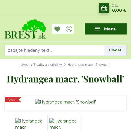
0
ks
0,00 €
Menu
Hľadať
Úvod
Trvalky a skalničky
Hydrangea macr. 'Snowball'
Hydrangea macr. 'Snowball'
Akcia