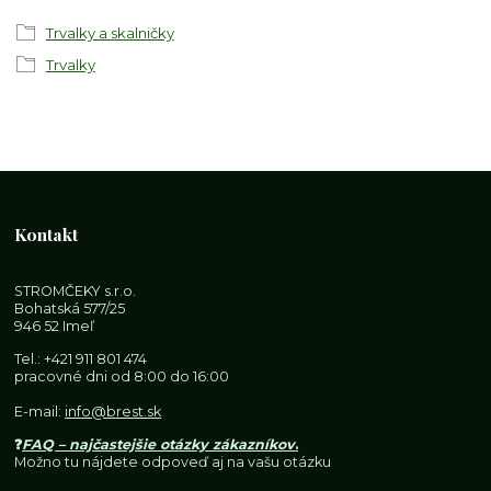
Trvalky a skalničky
Trvalky
Kontakt
STROMČEKY s.r.o.
Bohatská 577/25
946 52 Imeľ
Tel.:
+421 911 801 474
pracovné dni od 8:00 do 16:00
E-mail:
info@brest.sk
❓
FAQ – najčastejšie otázky zákazníkov
.
Možno tu nájdete odpoveď aj na vašu otázku