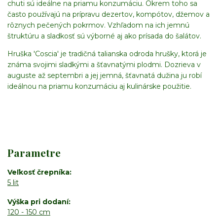
chuti sú ideálne na priamu konzumáciu. Okrem toho sa
často používajú na prípravu dezertov, kompótov, džemov a
rôznych pečených pokrmov. Vzhľadom na ich jemnú
štruktúru a sladkosť sú výborné aj ako prísada do šalátov.
Hruška 'Coscia' je tradičná talianska odroda hrušky, ktorá je
známa svojimi sladkými a šťavnatými plodmi. Dozrieva v
auguste až septembri a jej jemná, šťavnatá dužina ju robí
ideálnou na priamu konzumáciu aj kulinárske použitie.
Parametre
Veľkosť črepníka
5 lit
Výška pri dodaní
120 - 150 cm