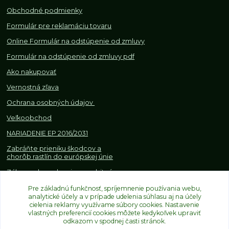
Obchodné podmienky
Formulár pre reklamáciu tovaru
Online Formulár na odstúpenie od zmluvy
Formulár na odstúpenie od z
mluvy pdf
Ako nakupovať
Vernostná zľava
Ochrana osobných údajov
Veľkoobchod
NARIADENIE EP 2016/2031
Zabráňte prieniku škodcov a
chorôb rastlín do európskej únie
Zákazy, obmedzenia a osobitné
požiadavky pri dovoze a
obchodovaní s rastlinami
Pre základnú funkčnosť, spríjemnenie používania webu,
analytické účely a v prípade udelenia súhlasu aj na účely
cielenia reklamy využívame súbory cookies. Nastavenie
vlastných preferencií cookies môžete kedykoľvek upraviť
odkazom v spodnej časti stránok.