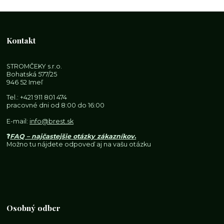
Kontakt
STROMČEKY s.r.o.
Bohatská 577/25
946 52 Imeľ
Tel.:
+421 911 801 474
pracovné dni od 8:00 do 16:00
E-mail:
info@brest.sk
❓
FAQ – najčastejšie otázky zákazníkov
.
Možno tu nájdete odpoveď aj na vašu otázku
Osobný odber