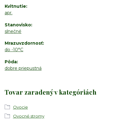
Kvitnutie
apr.
Stanovisko
slnečné
Mrazuvzdornosť
do -10°C
Pôda
dobre priepustná
Tovar zaradený v kategóriách
Ovocie
Ovocné stromy