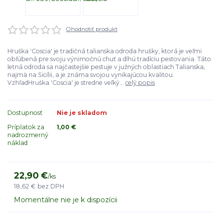
Ohodnotiť produkt
Hruška 'Coscia' je tradičná talianska odroda hrušky, ktorá je veľmi
obľúbená pre svoju výnimočnú chuť a dlhú tradíciu pestovania. Táto
letná odroda sa najčastejšie pestuje v južných oblastiach Talianska,
najmä na Sicílii, a je známa svojou vynikajúcou kvalitou.
VzhľadHruška 'Coscia' je stredne veľký...
celý popis
Dostupnosť
Nie je skladom
Príplatok za
1,00 €
nadrozmerný
náklad
22,90 €
/
ks
18,62 €
bez DPH
Momentálne nie je k dispozícii