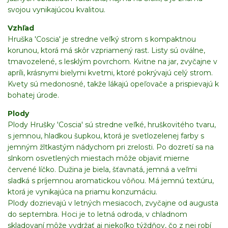
svojou vynikajúcou kvalitou.
Vzhľad
Hruška 'Coscia' je stredne veľký strom s kompaktnou
korunou, ktorá má skôr vzpriamený rast. Listy sú oválne,
tmavozelené, s lesklým povrchom. Kvitne na jar, zvyčajne v
apríli, krásnymi bielymi kvetmi, ktoré pokrývajú celý strom.
Kvety sú medonosné, takže lákajú opeľovače a prispievajú k
bohatej úrode.
Plody
Plody Hrušky 'Coscia' sú stredne veľké, hruškovitého tvaru,
s jemnou, hladkou šupkou, ktorá je svetlozelenej farby s
jemným žltkastým nádychom pri zrelosti. Po dozretí sa na
slnkom osvetlených miestach môže objaviť mierne
červené líčko. Dužina je biela, šťavnatá, jemná a veľmi
sladká s príjemnou aromatickou vôňou. Má jemnú textúru,
ktorá je vynikajúca na priamu konzumáciu.
Plody dozrievajú v letných mesiacoch, zvyčajne od augusta
do septembra. Hoci je to letná odroda, v chladnom
skladovaní môže vydržať aj niekoľko týždňov, čo z nej robí