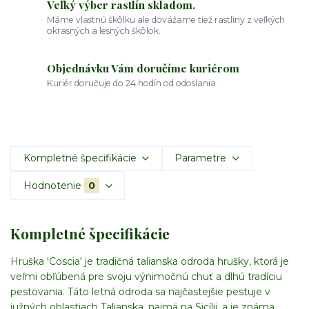
Veľký výber rastlín skladom.
Máme vlastnú škôlku ale dovážame tiež rastliny z veľkých
okrasných a lesných škôlok.
Objednávku Vám doručíme kuriérom
Kuriér doručuje do 24 hodín od odoslania.
Kompletné špecifikácie
Parametre
Hodnotenie
0
Kompletné špecifikácie
Hruška 'Coscia' je tradičná talianska odroda hrušky, ktorá je
veľmi obľúbená pre svoju výnimočnú chuť a dlhú tradíciu
pestovania. Táto letná odroda sa najčastejšie pestuje v
južných oblastiach Talianska, najmä na Sicílii, a je známa