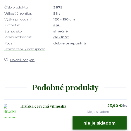
Číslo produktu:
3675
Veľkosť črepníka:
5 lit
Výška pri dodaní:
120 - 150 cm
Kvitnutie:
apr.
Stanovisko:
slnečné
Mrazuvzdornosť:
do -10°C
Pôda:
dobre priepustná
Strážiť cenu / dostupnosť
Do obľúbených
Podobné produkty
Hruška červená vilmoska
23,90 €
/
ks
Nie je skladom
nie je skladom