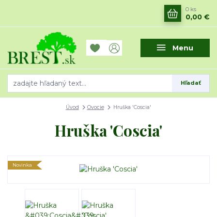
0
ks
0,00 €
Menu
Hľadať
Úvod
Ovocie
Hruška 'Coscia'
Hruška 'Coscia'
Novinka