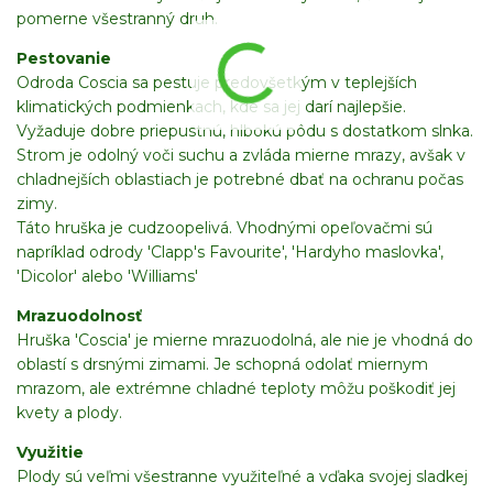
pomerne všestranný druh.
Pestovanie
Odroda Coscia sa pestuje predovšetkým v teplejších
klimatických podmienkach, kde sa jej darí najlepšie.
Vyžaduje dobre priepustnú, hlbokú pôdu s dostatkom slnka.
Strom je odolný voči suchu a zvláda mierne mrazy, avšak v
chladnejších oblastiach je potrebné dbať na ochranu počas
zimy.
Táto hruška je cudzoopelivá. Vhodnými opeľovačmi sú
napríklad odrody 'Clapp's Favourite', 'Hardyho maslovka',
'Dicolor' alebo 'Williams'
Mrazuodolnosť
Hruška 'Coscia' je mierne mrazuodolná, ale nie je vhodná do
oblastí s drsnými zimami. Je schopná odolať miernym
mrazom, ale extrémne chladné teploty môžu poškodiť jej
kvety a plody.
Využitie
Plody sú veľmi všestranne využiteľné a vďaka svojej sladkej