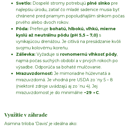
Svetlo:
Dospelé stromy potrebujú
plné slnko
pre
najlepšiu úrodu, zatiaľ čo mladé sadenice musia byť
chránené pred priamym popoludňajším slnkom počas
prvého alebo dvoch rokov.
Pôda:
Preferuje
bohatú, hlbokú, vlhkú, mierne
kyslú až neutrálnu pôdu (
pH
5
,
5
–
7
,
0
)
s
vynikajúcou drenážou. Je citlivá na presádzanie kvôli
svojmu kolovému koreňu.
Zálievka:
Vyžaduje si
rovnomernú vlhkosť pôdy
,
najmä počas suchých období a v prvých rokoch po
výsadbe. Odporúča sa bohaté mulčovanie.
Mrazuvzdornosť:
Je mimoriadne húževnatá a
mrazuvzdorná. Je vhodná pre
USDA z
o
ˊ
ny
5
–
8
(niektoré zdroje uvádzajú aj
z
o
ˊ
nu
4
). Jej
mrazuvzdornosť je do minimálne
−
29
∘
C
.
Využitie v záhrade
Asimina triloba 'Davis' je ideálna ako: