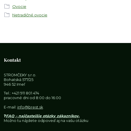
Ovocie
Netradičné ovocie
Kontakt
STROMČEKY s.r.o.
Bohatská 577/25
946 52 Imeľ
Tel.:
+421 911 801 474
pracovné dni od 8:00 do 16:00
E-mail:
info@brest.sk
❓
FAQ – najčastejšie otázky zákazníkov
.
Možno tu nájdete odpoveď aj na vašu otázku