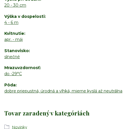
20 - 30 cm
Výška v dospelosti
4 - 6 m
Kvitnutie
apr. - máj
Stanovisko
slnečné
Mrazuvzdornosť
do -29°C
Pôda
dobre priepustná, úrodná a vlhká, mierne kyslá až neutrálna
Tovar zaradený v kategóriách
Novinky