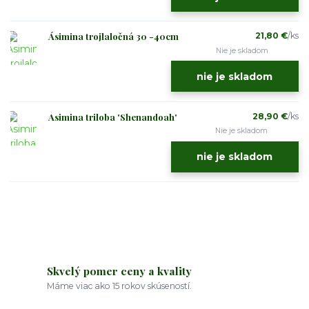
Ásimina trojlaločná 30 -40cm
21,80 €
/
ks
Nie je skladom
nie je skladom
Asimina triloba 'Shenandoah'
28,90 €
/
ks
Nie je skladom
nie je skladom
Skvelý pomer ceny a kvality
Máme viac ako 15 rokov skúseností.