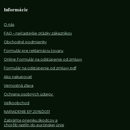
Informácie
O nás
FAQ – najčastejšie otázky zákazníkov
Obchodné podmienky
Formulár pre reklamáciu tovaru
Online Formulár na odstúpenie od zmluvy
Formulár na odstúpenie od z
mluvy pdf
Ako nakupovať
Vernostná zľava
Ochrana osobných údajov
Veľkoobchod
NARIADENIE EP 2016/2031
Zabráňte prieniku škodcov a
chorôb rastlín do európskej únie