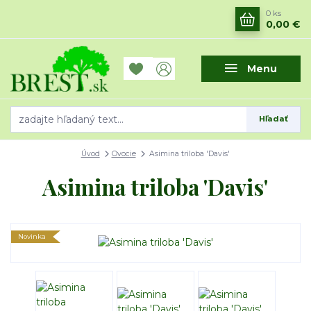
0
ks
0,00 €
Menu
Hľadať
Úvod
Ovocie
Asimina triloba 'Davis'
Asimina triloba 'Davis'
Novinka