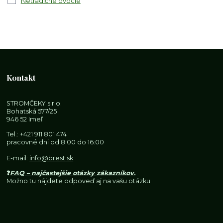
Netradičné ovocie
Kontakt
STROMČEKY s.r.o.
Bohatská 577/25
946 52 Imeľ
Tel.:
+421 911 801 474
pracovné dni od 8:00 do 16:00
E-mail:
info@brest.sk
❓
FAQ – najčastejšie otázky zákazníkov
.
Možno tu nájdete odpoveď aj na vašu otázku