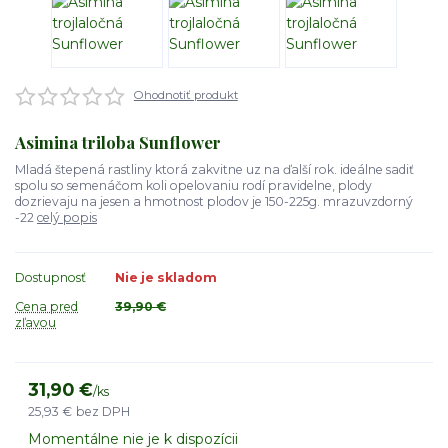
Ohodnotiť produkt
Asimina triloba Sunflower
Mladá štepená rastliny ktorá zakvitne uz na ďalší rok. ideálne sadiť
spolu so semenáčom koli opelovaniu rodí pravidelne, plody
dozrievaju na jesen a hmotnost plodov je 150-225g. mrazuvzdorný
-22
celý popis
Dostupnosť
Nie je skladom
Cena pred
39,90 €
zľavou
31,90 €
/
ks
25,93 €
bez DPH
Momentálne nie je k dispozícii