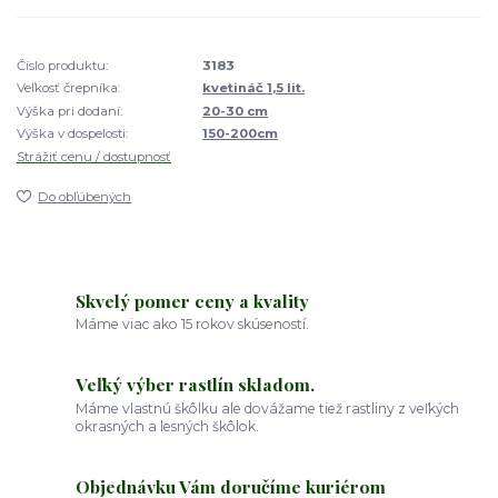
Číslo produktu:
3183
Veľkosť črepníka:
kvetináč 1,5 lit.
Výška pri dodaní:
20-30 cm
Výška v dospelosti:
150-200cm
Strážiť cenu / dostupnosť
Do obľúbených
Skvelý pomer ceny a kvality
Máme viac ako 15 rokov skúseností.
Veľký výber rastlín skladom.
Máme vlastnú škôlku ale dovážame tiež rastliny z veľkých
okrasných a lesných škôlok.
Objednávku Vám doručíme kuriérom