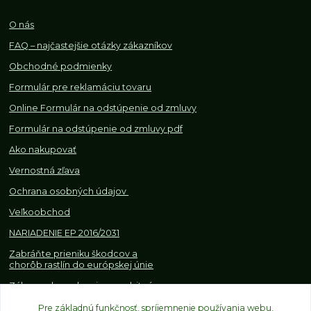
O nás
FAQ – najčastejšie otázky zákazníkov
Obchodné podmienky
Formulár pre reklamáciu tovaru
Online Formulár na odstúpenie od zmluvy
Formulár na odstúpenie od z
mluvy pdf
Ako nakupovať
Vernostná zľava
Ochrana osobných údajov
Veľkoobchod
NARIADENIE EP 2016/2031
Zabráňte prieniku škodcov a
chorôb rastlín do európskej únie
Zákazy, obmedzenia a osobitné
požiadavky pri dovoze a
Pre základnú funkčnosť, spríjemnenie používania webu,
obchodovaní s rastlinami