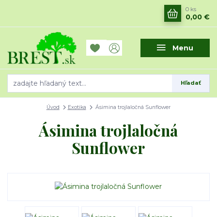
0
ks
0,00 €
Menu
Hľadať
Úvod
Exotika
Ásimina trojlaločná Sunflower
Ásimina trojlaločná
Sunflower