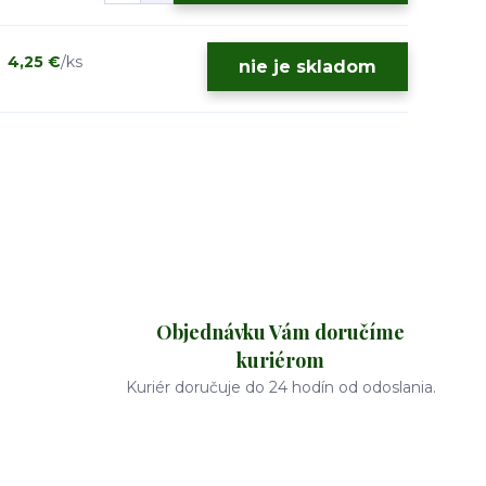
4,25 €
/
ks
nie je skladom
Objednávku Vám doručíme
kuriérom
Kuriér doručuje do 24 hodín od odoslania.