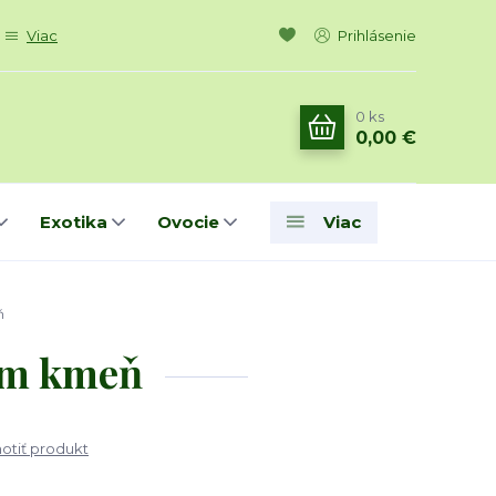
Viac
Prihlásenie
0
ks
0,00 €
Exotika
Ovocie
Viac
ň
0cm kmeň
tiť produkt