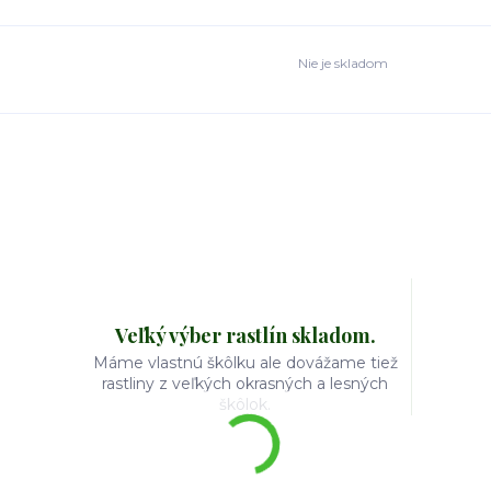
Nie je skladom
Veľký výber rastlín skladom.
Máme vlastnú škôlku ale dovážame tiež
rastliny z veľkých okrasných a lesných
škôlok.