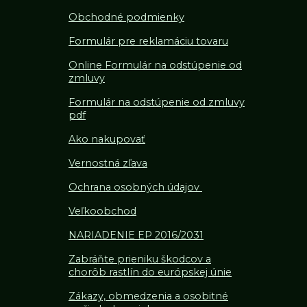
Obchodné podmienky
Formulár pre reklamáciu tovaru
Online Formulár na odstúpenie od
zmluvy
Formulár na odstúpenie od z
mluvy
pdf
Ako nakupovať
Vernostná zľava
Ochrana osobných údajov
Veľkoobchod
NARIADENIE EP 2016/2031
Zabráňte prieniku škodcov a
chorôb rastlín do európskej únie
Zákazy, obmedzenia a osobitné