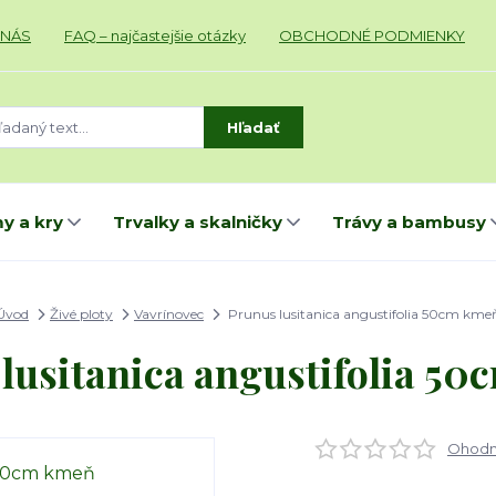
 NÁS
FAQ – najčastejšie otázky
OBCHODNÉ PODMIENKY
Hľadať
y a kry
Trvalky a skalničky
Trávy a bambusy
Úvod
Živé ploty
Vavrínovec
Prunus lusitanica angustifolia 50cm kme
lusitanica angustifolia 5
Ohodno