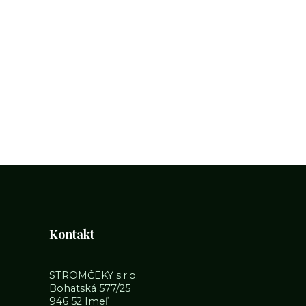
Kontakt
STROMČEKY s.r.o.
Bohatská 577/25
946 52 Imeľ