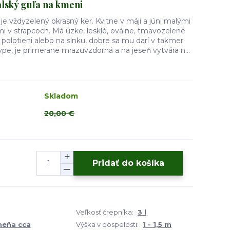
lský guľa na kmeni
je vždyzelený okrasný ker. Kvitne v máji a júni malými
i v strapcoch. Má úzke, lesklé, oválne, tmavozelené
v polotieni alebo na slnku, dobre sa mu darí v takmer
, je primerane mrazuvzdorná a na jeseň vytvára n...
Skladom
20,00 €
Pridať do košíka
Veľkosť črepníka:
3 l
meňa cca
Výška v dospelosti:
1 - 1,5 m