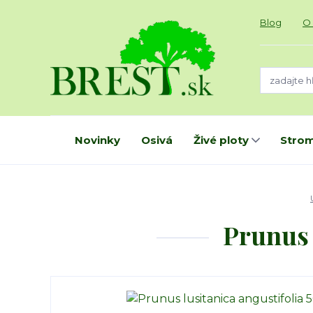
Blog
O
Novinky
Osivá
Živé ploty
Strom
Prunus 