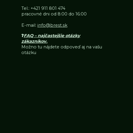
Tel.:
+421 911 801 474
pracovné dni od 8:00 do 16:00
E-mail:
info@brest.sk
❓
FAQ – najčastejšie otázky
zákazníkov
.
Možno tu nájdete odpoveď aj na vašu
otázku