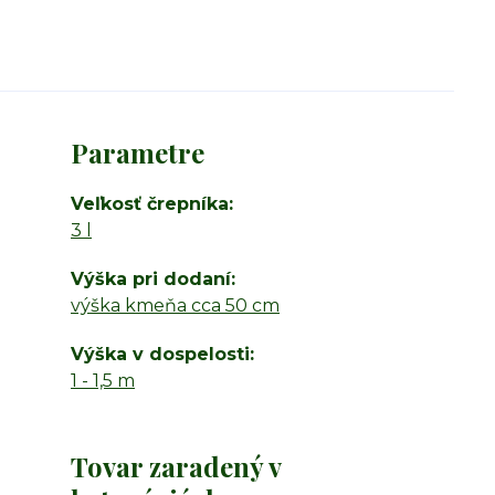
Parametre
Veľkosť črepníka
3 l
Výška pri dodaní
výška kmeňa cca 50 cm
Výška v dospelosti
1 - 1,5 m
Tovar zaradený v