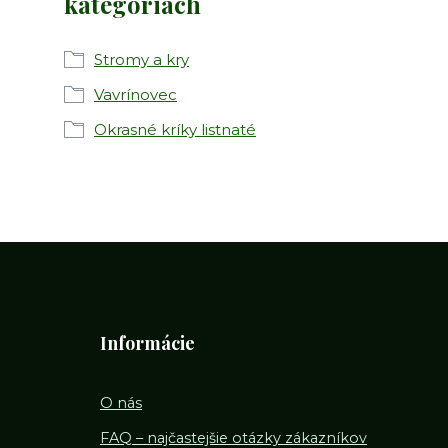
kategóriách
Stromy a kry
Vavrínovec
Okrasné kríky listnaté
Informácie
O nás
FAQ – najčastejšie otázky zákazníkov