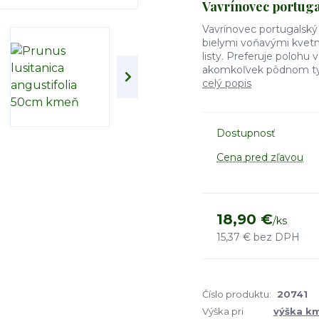
Vavrínovec portuga
Vavrínovec portugalský 
bielymi voňavými kvetm
listy. Preferuje polohu 
akomkoľvek pôdnom type
celý popis
Dostupnosť
Cena pred zľavou
18,90 €
/
ks
15,37 €
bez DPH
Číslo produktu:
20741
Výška pri
výška k