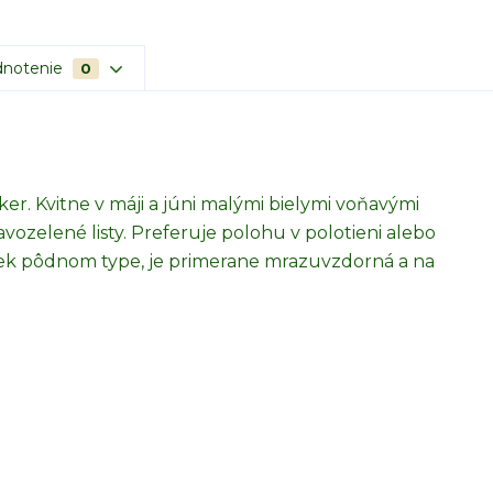
notenie
0
er. Kvitne v máji a júni malými bielymi voňavými
avozelené listy. Preferuje polohu v polotieni alebo
vek pôdnom type, je primerane mrazuvzdorná a na